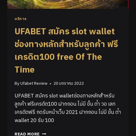
บริการ
UFABET สมัคร slot wallet
ช่องทางหลักสำหรับลูกค้า ฟรี
เครดิต100 free Of The
Time
By
Ufabet Review
20 มกราคม 2022
UFABET สมัคร slot walletช่องทางหลักสำหรับ
ลูกค้า ฟรีเครดิต100 ฝากถอน ไม่มี ขั้น ต่ํา วอ เลท
เครดิตฟรี กดรับหน้าเว็บ 2021 ฝากถอน ไม่มี ขั้น ต่ํา
wallet 20 รับ 100
READ MORE