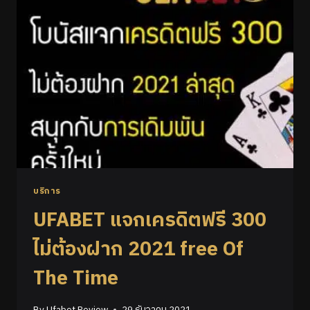
บริการ
UFABET แจกเครดิตฟรี 300
ไม่ต้องฝาก 2021 free Of
The Time
By
Ufabet Review
29 ธันวาคม 2021