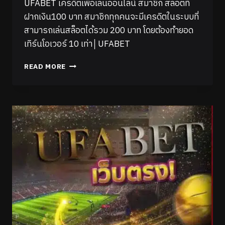
UFABET เครดิตเพื่อเล่นออนไลน์ สมาชิก สล็อตที่
ฝากเงิน100 บาท สมาชิกทุกคนจะมีเครดิตในระบบที่
สามารถเล่นสล็อตได้รวม 200 บาท โดยต้องทำยอด
เทิร์นโอเวอร์ 10 เท่า│UFABET
READ MORE