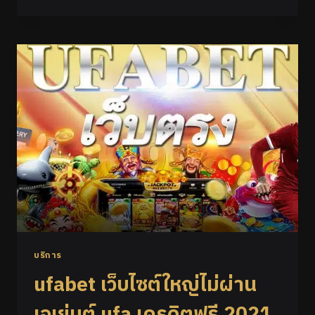
บริการ
ufabet เว็บไซต์ใหญ่ไม่ผ่าน
เอเย่นต์ ufa เครดิตฟรี 2021