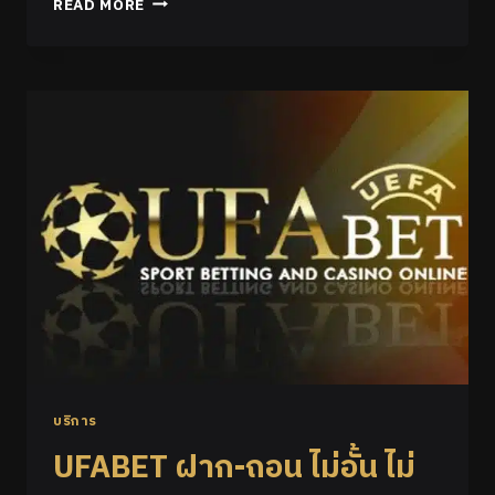
READ MORE
บริการ
UFABET ฝาก-ถอน ไม่อั้น ไม่