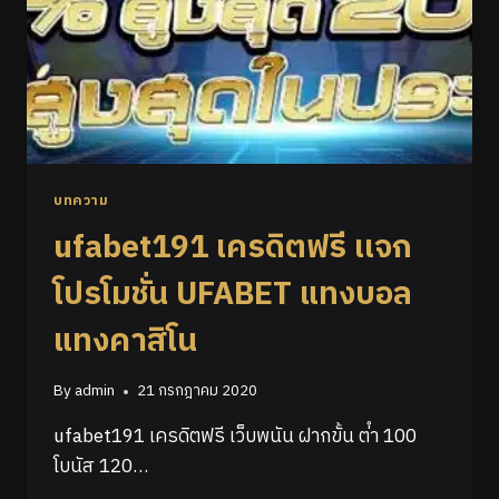
บทความ
ufabet191 เครดิตฟรี เเจก
โปรโมชั่น UFABET แทงบอล
แทงคาสิโน
By
admin
21 กรกฎาคม 2020
ufabet191 เครดิตฟรี เว็บพนัน ฝากขั้น ต่ํา 100
โบนัส 120…