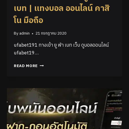
เบท | เเทงบอล ออนไลน์ คาสิ
โน มือถือ
By
admin
21 กรกฎาคม 2020
ufabet191 ทางเข้า ยู ฟ่า เบท เว็บ ดูบอลออนไลน์
ufabet19…
READ MORE