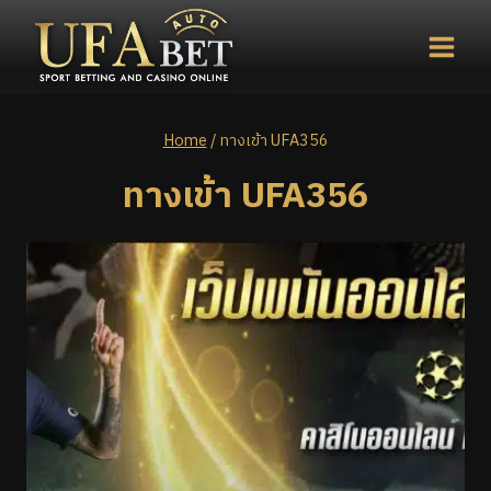
Home
/
ทางเข้า UFA356
ทางเข้า UFA356