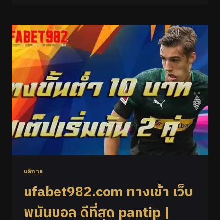
บริการ
ufabet982.com ทางเข้า เว็บ
พนันบอล ดีที่สุด pantip |