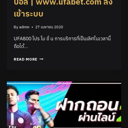
บอล | www.ufabet.com ลิ้ง
เข้าระบบ
By
admin
27 เมษายน 2020
UFA800 โปร โม ชั่ น การบริการที่เป็นเลิศในเวลานี้
ถือได้…
READ MORE