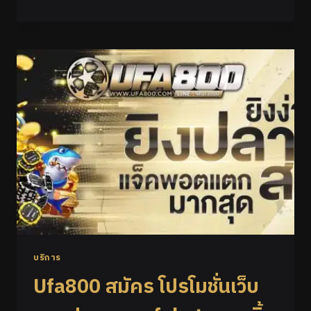
บริการ
Ufa800 สมัคร โปรโมชั่นเว็บ