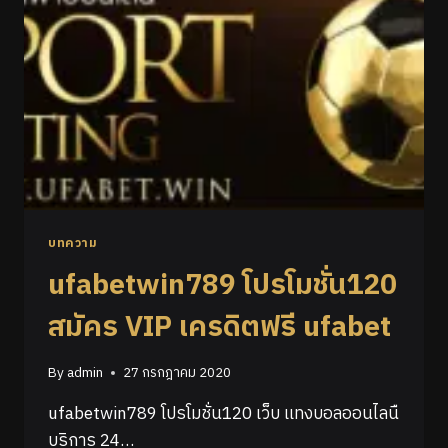
บทความ
ufabetwin789 โปรโมชั่น120
สมัคร VIP เครดิตฟรี ufabet
By
admin
27 กรกฎาคม 2020
ufabetwin789 โปรโมชั่น120 เว็บ เเทงบอลออนไลนื
บริการ 24…