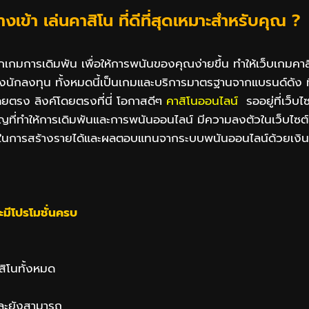
ข้า เล่นคาสิโน ที่ดีที่สุดเหมาะสำหรับคุณ ?
กเกมการเดิมพัน เพื่อให้การพนันของคุณง่ายขึ้น ทำให้เว็บเกมค
้ของนักลงทุน ทั้งหมดนี้เป็นเกมและบริการมาตรฐานจากแบรนด์ดั
ดยตรง ลิงค์โดยตรงที่นี่ โอกาสดีๆ
คาสิโนออนไลน์
รออยู่ที่เว็บไ
คัญที่ทำให้การเดิมพันและการพนันออนไลน์ มีความลงตัวในเว็บไซ
สในการสร้างรายได้และผลตอบแทนจากระบบพนันออนไลน์ด้วยเงินจริ
ะมีโปรโมชั่นครบ
สิโนทั้งหมด
ละยังสามารถ