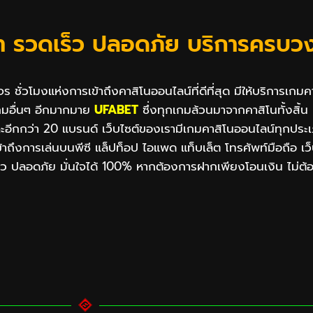
า รวดเร็ว ปลอดภัย บริการครบว
ั่วโมงแห่งการเข้าถึงคาสิโนออนไลน์ที่ดีที่สุด มีให้บริการเกมค
กมอื่นๆ อีกมากมาย
UFABET
ซึ่งทุกเกมล้วนมาจากคาสิโนทั้งสิ้น
กว่า 20 แบรนด์ เว็บไซต์ของเรามีเกมคาสิโนออนไลน์ทุกประเภท
าถึงการเล่นบนพีซี แล็ปท็อป ไอแพด แท็บเล็ต โทรศัพท์มือถือ เว็
็ว ปลอดภัย มั่นใจได้ 100% หากต้องการฝากเพียงโอนเงิน ไม่ต