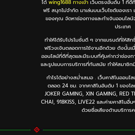
ได้
wing1688 ทางเข้า
เว็บตรงอันดับ 1 ที่ดี
ฟรี สนุกไม่จำกัด มาเล่นบนเว็บไซต์ของเรา เ
ของคุณ จัดหาช่องทางและทำเงินออนไลน์จาก
ประเทศ
ทำให้ได้รับโปรโมชั่นดี ๆ จากแบรนด์ที่ให้สิทธิ
ฟรีวงเงินตลอดการใช้งานอีกด้วย ดังนั้นเมื
ออนไลน์ที่ดีที่สุดและมีระบบที่คุ้มค่ากว่าช่อ
และรูปแบบการบริการที่ทันสมัย ทำให้สมาชิก
กำไรได้อย่างสม่ำเสมอ . เว็บคาสิโนออนไล
ตลอด 24 ชม.
จากคาสิโนอันดับ 1 ของโลก
JOKER GAMING, XIN GAMING, RED TI
CHAI, 918KISS, LIVE22 และค่ายคาสิโนอื่น
ด้วยชื่อเสียงด้านบริการค