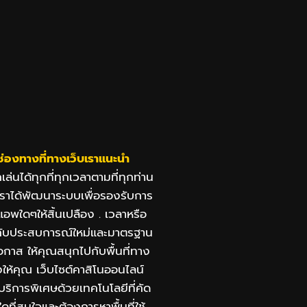
องทางที่ทางเว็บเราแนะนำ
นได้ทุกที่ทุกเวลาตามที่ทุกท่าน
เราได้พัฒนาระบบเพื่อรองรับการ
แอพใดๆให้สิ้นเปลือง . เวลาหรือ
 พบกับประสบการณ์ใหม่และมาตรฐาน
กาส ให้คุณสนุกไปกับพื้นที่ทาง
งให้คุณ เว็บไซต์คาสิโนออนไลน์
ิการพิเศษด้วยเทคโนโลยีที่คัด
ที่สนใจและต้องการหาพื้นที่ใช้