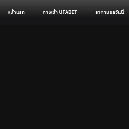
หน้าแรก
ทางเข้า UFABET
ราคาบอลวันนี้