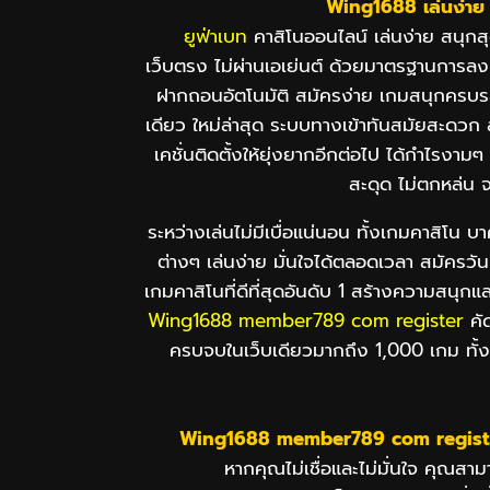
Wing1688 เล่นง่าย
ยูฟ่าเบท
คาสิโนออนไลน์ เล่นง่าย สนุกสุ
เว็บตรง ไม่ผ่านเอเย่นต์ ด้วยมาตรฐานการลงทุน
ฝากถอนอัตโนมัติ สมัครง่าย เกมสนุกครบรส โป
เดียว ใหม่ล่าสุด ระบบทางเข้าทันสมัยสะดว
เคชั่นติดตั้งให้ยุ่งยากอีกต่อไป ได้กำไรงามๆ 
สะดุด ไม่ตกหล่น 
ระหว่างเล่นไม่มีเบื่อแน่นอน ทั้งเกมคาสิโน บ
ต่างๆ เล่นง่าย มั่นใจได้ตลอดเวลา สมัครวัน
เกมคาสิโนที่ดีที่สุดอันดับ 1 สร้างความสนุกแ
Wing1688 member789 com register
คัด
ครบจบในเว็บเดียวมากถึง 1,000 เกม ทั
Wing1688 member789 com register เว
หากคุณไม่เชื่อและไม่มั่นใจ คุณสามารถ