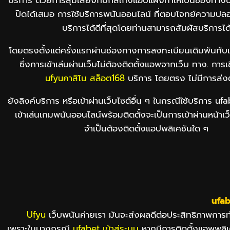
ปิดได้เสมอ การใช้บริการพนันออนไลน์ ที่ตอบโจทย์ความปลอด
บริการได้ดีที่สุดโดยท่านสามารถสัมผัสบริการได
โดยตรงตั้งแต่ครั้งแรกผ่านช่องทางการลงทะเบียนเดิมพันกับเ
ซึ่งการเข้าเล่นผ่านเว็บไม่ต้องติดตั้งแอพจากเว็บ ทาง. การเ
ufyuคาสิโน สล็อต168
บริการ โดยตรง ไม่มีการส่ง
ยังลิงค์บริการ หรือเข้าผ่านเว็บไซต์อื่น ๆ ในกรณีใช้บริการ uf
เข้าเล่นเกมพนันออนไลน์พร้อมติดตั้งจะเป็นการเข้าผ่านหน้าเ
จำเป็นต้องติดตั้งแอปพลิเคชันใด ๆ
ufab
Ufyu
เว็บพนันค่ายเรา มันจะส่งผลดีต่อประสิทธิภาพการทำ
เพราะในบางกรณี
ufabet เข้าสู่ระบบ
หากมีการติดตั้งแอพพลิเ