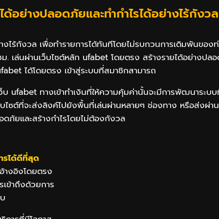
ได้อย่างปลอดภัยและทำกำไรได้อย่างไร้กังวล
งไร้กังวล เพื่อทำรายการได้ทันทีโดยไม่รบกวนการเดิมพันของท่
เล่นผ่านเว็บไซต์หลัก ufabet โดยตรง สร้างรายได้อย่างปลอดภั
 ufabet ได้โดยตรง เข้าสู่ระบบที่สมาชิกสามารถ
็บ ufabet ทางเข้าทำเงินที่ให้ความคุ้มค่านั้นจะมีการพัฒนาระบบ
็บไซต์ที่จะส่งลิงค์ไปยังพื้นที่เล่นผ่านหลายๆ ช่องทาง หรือส่งผ่
ลอดภัยและสร้างกำไรโดยไม่ต้องกังวล
ได้ดีที่สุด
ารอ้างอิงโดยตรง
รเข้าถึงด้วยการ
บบ
ิการที่มีโอกาส