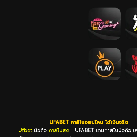
UFABET คาสิโนออนไลน์ ได้เงินจริง
Ufbet
มือถือ
คาสิโนสด
UFABET เกมคาสิโนมือถือ เล่