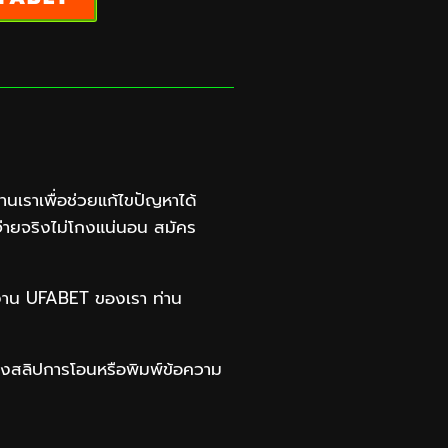
นเราเพื่อช่วยแก้ไขปัญหาได้
่ายจริงไม่โกงแน่นอน สมัคร
ีมงาน UFABET ของเรา ท่าน
องส่งสลิปการโอนหรือพิมพ์ข้อความ