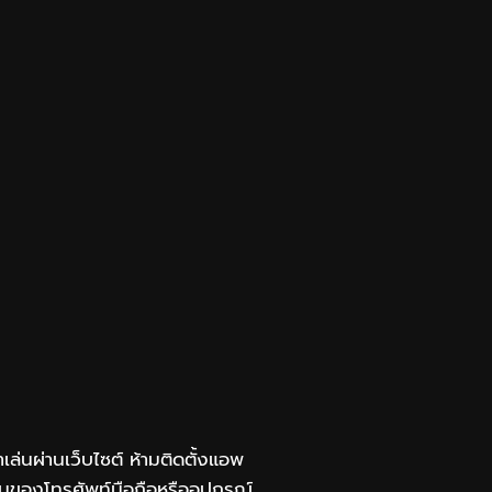
ล่นผ่านเว็บไซต์ ห้ามติดตั้งแอพ
านของโทรศัพท์มือถือหรืออุปกรณ์