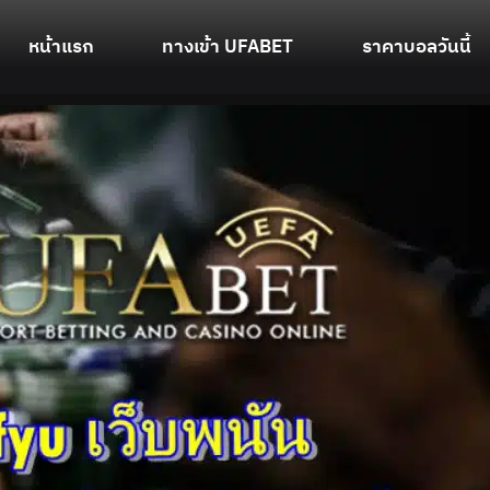
หน้าแรก
ทางเข้า UFABET
ราคาบอลวันนี้