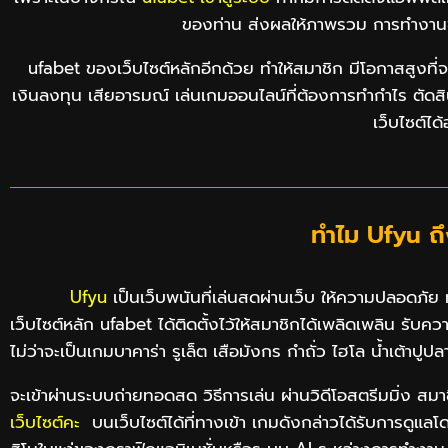
ของท่าน ส่งผลให้ภาพรวม การทำงานข
ufabet ของเว็บไซต์หลักอีกด้วย ทำให้สมาชิก มีโอกาสสูงที่
เงินลงทุน เสียอารมณ์ เล่นเกมออนไลน์ที่ต้องการทำกำไร ตัดสิ
เว็บไซต์ได
ทำไม Ufyu ถึ
Ufyu
เป็นเว็บพนันที่เล่นสดผ่านเว็บ ให้ความปลอดภัย 
เว็บไซต์หลัก ufabet ได้ติดตั้งไว้ให้สมาชิกได้เพลิดเพลิน รั
ไม่ว่าจะเป็นเกมบาคาร่า รูเล็ต เสือมังกร กำถั่ว ไฮโล น้ำเต้า
จะเข้าผ่านระบบถ่ายทอดสด วิธีการเล่น ผ่านวิดีโอสตรีมมิ่ง ส
เว็บไซต์คะ
บนเว็บไซต์ได้ที่ทางเข้า เกมดังกล่าวได้รับการดูแลโดย