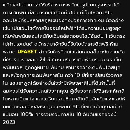
แม้ว่าจะไม่สามารถให้บริการการพนันในรูปแบบธุรกรรมได้
การเดิมพันไม่สามารถใช้ได้อีกต่อไป แต่เว็บไซต์คาสิโน
ออนไลน์ที่รับหลายสกุลเงินยังคงมีวิธีการฝากเงิน ตัวอย่าง
เช่น เป็นเว็บไซต์คาสิโนออนไลน์ฟรีที่ได้รับความนิยมสูงสุด
เดิมพันพนันออนไลน์กับเว็บสล็อตออนไลน์อันดับ 1 เว็บตรง
ไม่ผ่านเอเย่นต์ สมัครสมาชิกวันนี้รับโบนัสเครดิตฟรี ห้าม
พลาด
UFABET
สำหรับใครที่สนใจเล่นเกมสล็อตกับค่ายดัง
ที่ให้บริการตลอด 24 ชั่วโมง บริการเดิมพันครบวงจร เว็บ
พนันบอล ถูกกฎหมาย พันทิป สามารถวางเดิมพันได้สนุก
และสะใจทุกการเดิมพันคาสิโน กว่า 10 ปีที่เราเขียนรีวิวคาสิ
โน และเราพูดได้อย่างมั่นใจว่ามีเพียงคาสิโนที่ดีเท่านั้นที่
สมควรได้รับความสนใจจากคุณ ผู้เชี่ยวชาญได้วิเคราะห์คาสิ
โนหลายสิบแห่ง และเตรียมรายชื่อคาสิโนสิบอันดับแรกและให้
คะแนนเราอย่างอิสระ คุณจะพบคาสิโนที่เหมาะกับคุณอย่าง
แน่นอน 100% การรวบรวมคาสิโน 10 อันดับแรกของปี
2023