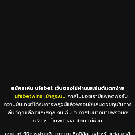
สมัครเล่น ufabet เว็บตรงไม่ผ่านเอเย่นต์แตกง่าย
ufabetwins เข้าสู่ระบบ
คาสิโนของเรามีแพลตฟอร์ม
ความบันเทิงที่ได้รับการพิสูจน์แล้วพร้อมให้เล่นด้วยทุนในการ
เล่นที่คุณเลือกและสกุลเงิน อื่น ๆ คาสิโนมากมายพร้อมให้
บริการ เว็บพนันออนไลน์ ไม่ผ่าน
เอเย่นต์ วิธีการฝากเงินมากมายซึ่งมีข้อมูลสำหรับแต่ละคาสิ