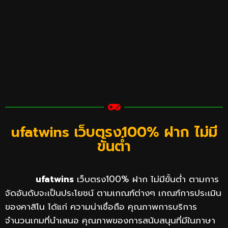
ufatwins เว็บตรง100% ฝาก ไม่มี
ขั้นต่ํา
ufatwins
เว็บตรง100% ฝาก ไม่มีขั้นต่ํา ตามการ
จัดอันดับจะเป็นประโยชน์ ตามเกณฑ์ต่างๆ เกณฑ์การประเมิน
ของคาสิโน ได้แก่ ความน่าเชื่อถือ คุณภาพการบริการ
จำนวนเกมที่นำเสนอ คุณภาพของการสนับสนุนที่มีในภาษา