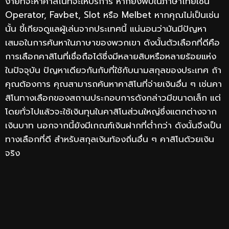
ง่ายที่จะหาคาสิโนที่จะให้บริการ หากยังพบในภาษาไทยเช่น
Operator, Favbet, Slot หรือ Melbet หากคุณไม่เป็นเช่น
นั้น ขี้เกียจดูแลผู้เล่นจากประเทศนี้ แน่นอนว่ามันมีปัญหา
เสมอในการค้นหาในภาษาของพวกเขา ดังนั้นตัวเลือกที่ดีคือ
การเลือกคาสิโนที่เชื่อถือได้ซึ่งมีหลายสิบหรือหลายร้อยแห่ง
ในปัจจุบัน ปัญหาเดียวกันกับที่ใช้กับนามสกุลของประเทศ ถ้า
คุณต้องการ คุณสามารถค้นหาคาสิโนที่จ่ายเงินอื่น ๆ เช่นคา
สิโนทางเลือกของสถานประกอบการดังกล่าวมีขนาดเล็ก แต่
โดยทั่วไปแล้วจะใช้เงินทุนในคาสิโนส่วนใหญ่ซึ่งแตกต่างจาก
เงินบาท นอกจากนี้ยังมีเกณฑ์เงินฝากที่ต่ำกว่า ดังนั้นจึงเป็น
ทางเลือกที่ดี สำหรับสกุลเงินท้องถิ่นอื่น ๆ คาสิโนด้วยเงิน
จริง