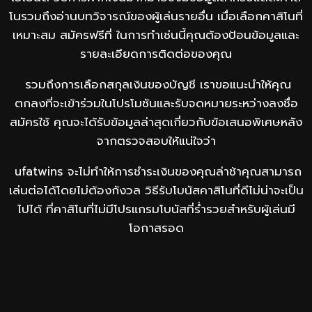
โนรวมถึงอ่านบทวิจารณ์ของผู้เล่นรายอื่น เมื่อเลือกคาสิโนที่
เหมาะสม สมัครฟรีที่ ในการทำเช่นนี้คุณต้องป้อนข้อมูลและ
รายละเอียดการติดต่อของคุณ
รวมถึงการเลือกสกุลเงินของบัญชี เราขอแนะนำให้คุณ
ตกลงที่จะเข้าร่วมในโปรโมชันและรับจดหมายระหว่างลงชื่อ
สมัครใช้ คุณจะได้รับข้อมูลล่าสุดเกี่ยวกับข้อเสนอพิเศษหลัง
จากตรวจสอบให้แน่ใจว่า
ufatwins จะไม่ทำให้การชำระเงินของคุณล่าช้าคุณสามารถ
เล่นต่อได้โดยไม่ต้องกังวล วิธีรับโบนัสคาสิโนที่ดีไม่น่าจะเป็น
ไปได้ ที่คาสิโนที่ไม่มีโปรแกรมโบนัสที่ร่ำรวยสำหรับผู้เล่นมี
โอกาสรอด