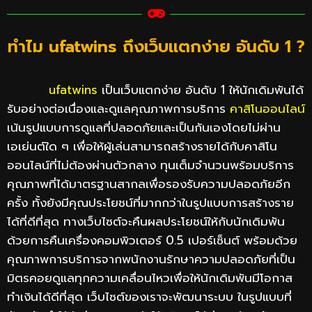
ทำไม ufatwins ถึงเว็บแตกง่าย อันดับ 1 ?
ufatwins
เป็นเว็บแตกง่าย อันดับ 1 ให้นักเดิมพันได้
รับอย่างต่อเนื่องและดูแลคุณภาพการบริการ
คาสิโนออนไลน์
เน้นรูปแบบการดูแลที่ปลอดภัยและเป็นกันเองโดยไม่ผ่าน
เอเย่นต์ใด ๆ เพื่อให้ผู้เล่นสามารถสร้างรายได้กับคาสิโน
ออนไลน์ที่ไม่ต้องผ่านตัวกลาง ทุนเต็มจำนวนพร้อมบริการ
คุณภาพที่ได้มาตรฐานสากลเพื่อรองรับความปลอดภัยอีก
ครั้ง ทั้งยังมีคุณประโยชน์ที่มากกว่าในรูปแบบการสร้างราย
ได้ที่ดีที่สุด ทางเว็บไซต์จะคืนผลประโยชน์ให้กับนักเดิมพัน
ด้วยการคืนเครื่องคอมพิวเตอร์ 0.5 เปอร์เซ็นต์ พร้อมด้วย
คุณภาพการบริการจากพนักงานรักษาความปลอดภัยที่เป็น
มิตรคอยดูแลทุกความเคลื่อนไหวเพื่อให้นักเดิมพันมีโอกาส
ทำเงินได้ดีที่สุด เว็บไซต์ของเราจะพัฒนาระบบ ในรูปแบบที่