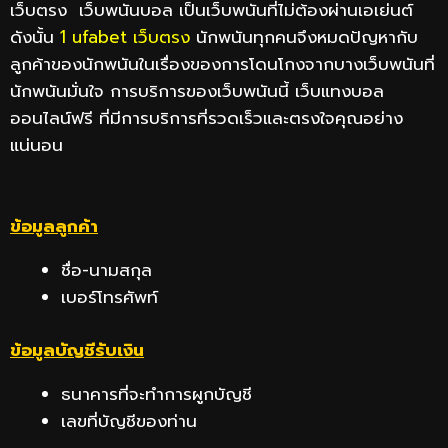
เว็บตรง เว็บพนันบอล เป็นเว็บพนันที่ไม่ต้องผ่านเอเย่นต์
ดังนั้น
1 ufabet เว็บตรง
นักพนันทุกคนจึงหมดปัญหากับ
ลูกค้าของนักพนันในเรื่องของการโดนโกงจากบางเว็บพนันที่
นักพนันมั่นใจ การบริการของเว็บพนันนี้ เว็บแทงบอล
ออนไลน์ฟรี ที่มีการบริการที่รวดเร็วและตรงใจคุณอย่าง
แน่นอน
ข้อมูลลูกค้า
ชื่อ-นามสกุล
เบอร์โทรศัพท์
ข้อมูลบัญชีรับเงิน
ธนาคารที่จะทำการผูกบัญชี
เลขที่บัญชีของท่าน