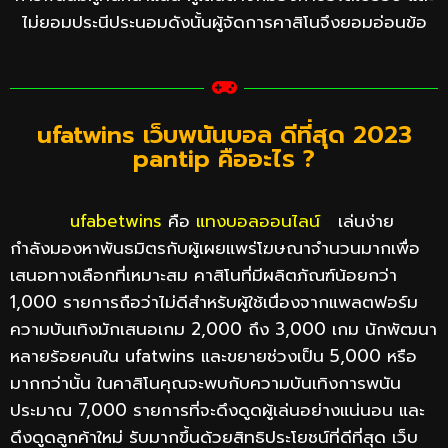
ไม่ยอมประนีประนอมดังนั้นผู้จัดการคาสิโนจึงยอมอ่อนข้อ
ufatwins เว็บพนันบอล ดีที่สุด 2023
pantip คืออะไร ?
ufabetwins
คือ
แทงบอลออนไลน์
เล่นง่าย
กำลังมองหาพันธมิตรกับผู้เผยแพร่โฆษณาจำนวนมากเพื่อ
เสนอทางเลือกที่เหมาะสม คาสิโนที่มีผลิตภัณฑ์น้อยกว่า
1,000 รายการถือว่าไม่ดีสำหรับผู้ใช้เนื่องจากแพลตฟอร์ม
ความบันเทิงมักเสนอเกม 2,000 ถึง 3,000 เกม นักพัฒนา
หลายร้อยคนใน ufatwins และขยายช่วงเป็น 5,000 หรือ
มากกว่านั้น ในคาสิโนคุณจะพบกับความบันเทิงการพนัน
ประมาณ 7,000 รายการที่จะดึงดูดผู้เล่นอย่างแน่นอน และ
ดึงดูดลูกค้าใหม่ รับมากขึ้นด้วยสิทธิประโยชน์ที่ดีที่สุด เว็บ