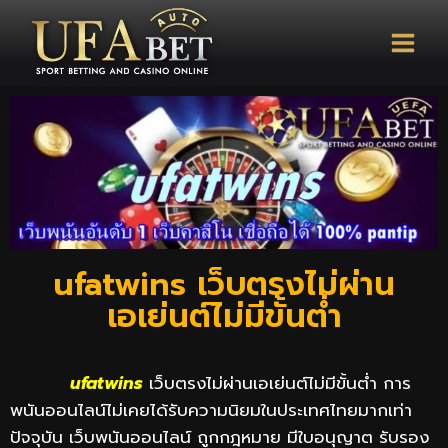
ufatwins เว็บตรงไม่ผ่าน
เอเย่นต์ไม่มีขั้นต่ำ
ufatwins
เว็บตรงไม่ผ่านเอเย่นต์ไม่มีขั้นต่ำ การ
พนันออนไลน์ไม่เคยได้รับความนิยมในประเทศไทยมากเท่า
ปัจจุบัน เว็บพนันออนไลน์ ถูกกฎหมาย มีใบอนุญาต รับรอง