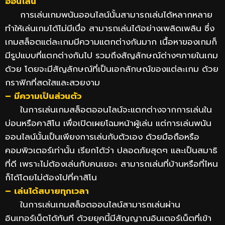
ออนไลน์
การเล่นเกมพนันออนไลน์นั้นสามารถเล่นได้หลากหลาย
ทำให้เล่นเกมได้ไม่มีเบื่อ สามารถเล่นได้อย่างเพลิดเพลิน ซึ่ง
เกมสล็อตแต่ละเกมมีความแตกต่างกันมาก เนื้อหาของเกมก็
มีรูปแบบที่แตกต่างกันไป รวมถึงสัญลักษณ์ต่างๆภายในเกม
ด้วย โดยจะมีสัญลักษณ์ที่เป็นเอกลักษณ์ของแต่ละเกม ด้วย
กราฟิกที่สดใสและสวยงาม
– มีความเป็นส่วนตัว
ในการเล่นเกมสล็อตออนไลน์จะแตกต่างจากการเล่นใน
บ่อนหรือคาสิโน เพื่อเปิดเผยโฉมหน้าผู้เล่น แต่การเล่นพนัน
ออนไลน์นั้นเป็นเพียงการเล่นกับตัวเอง ด้วยมือถือหรือ
คอมพิวเตอร์เท่านั้น เรียกได้ว่า ปลอดภัยสุดๆ และเป็นสมาธิ
ที่ดี เพราะไม่ต้องเล่นกับคนเยอะ สามารถเล่นที่บ้านหรือที่ไหน
ก็ได้โดยไม่ต้องไปที่คาสิโน
– เล่นได้สบายทุกเวลา
ในการเล่นเกมสล็อตออนไลน์สามารถเล่นผ่าน
อินเทอร์เน็ตได้ทันที ด้วยยุคนี้มีสัญญาณอินเตอร์เน็ตที่เข้า