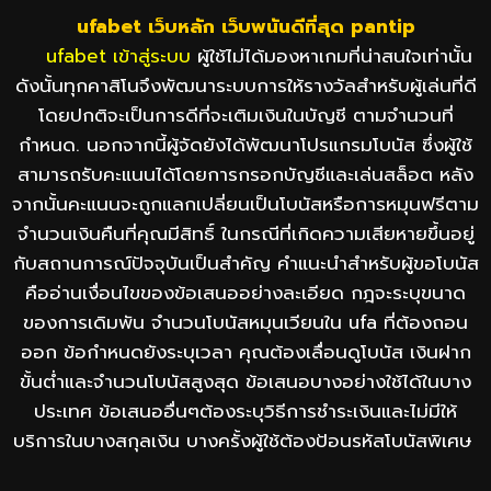
ufabet เว็บหลัก เว็บพนันดีที่สุด pantip
ufabet เข้าสู่ระบบ
ผู้ใช้ไม่ได้มองหาเกมที่น่าสนใจเท่านั้น
ดังนั้นทุกคาสิโนจึงพัฒนาระบบการให้รางวัลสำหรับผู้เล่นที่ดี
โดยปกติจะเป็นการดีที่จะเติมเงินในบัญชี ตามจำนวนที่
กำหนด. นอกจากนี้ผู้จัดยังได้พัฒนาโปรแกรมโบนัส ซึ่งผู้ใช้
สามารถรับคะแนนได้โดยการกรอกบัญชีและเล่นสล็อต หลัง
จากนั้นคะแนนจะถูกแลกเปลี่ยนเป็นโบนัสหรือการหมุนฟรีตาม
จำนวนเงินคืนที่คุณมีสิทธิ์ ในกรณีที่เกิดความเสียหายขึ้นอยู่
กับสถานการณ์ปัจจุบันเป็นสำคัญ คำแนะนำสำหรับผู้ขอโบนัส
คืออ่านเงื่อนไขของข้อเสนออย่างละเอียด กฎจะระบุขนาด
ของการเดิมพัน จำนวนโบนัสหมุนเวียนใน ufa ที่ต้องถอน
ออก ข้อกำหนดยังระบุเวลา คุณต้องเลื่อนดูโบนัส เงินฝาก
ขั้นต่ำและจำนวนโบนัสสูงสุด ข้อเสนอบางอย่างใช้ได้ในบาง
ประเทศ ข้อเสนออื่นๆต้องระบุวิธีการชำระเงินและไม่มีให้
บริการในบางสกุลเงิน บางครั้งผู้ใช้ต้องป้อนรหัสโบนัสพิเศษ