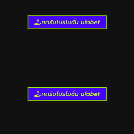
กดรับโปรโมชั่น ufabet
กดรับโปรโมชั่น ufabet