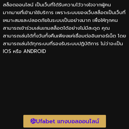
สล็อตออนไลน์ เป็นเว็บที่ได้รับความไว้วางใจจากผู้คน
มากมายที่เข้ามาใช้บริการ เพราะระบบของเว็บสล็อตเป็นเว็บที่
เหมาะสมและปลอดภัยในระบบเป็นอย่างมาก เพื่อให้ทุกคน
สามารถเข้าร่วมเล่นเกมสล็อตได้อย่างไม่มีสะดุด คุณ
สามารถเล่นได้ทั้งวันทั้งคืนเพียงแค่เชื่อมต่ออินเทอร์เน็ต โดย
สามารถเล่นได้ทุกระบบที่รองรับระบบปฏิบัติการ ไม่ว่าจะเป็น
IOS หรือ ANDROID
Ufabet แทงบอลออนไลน์