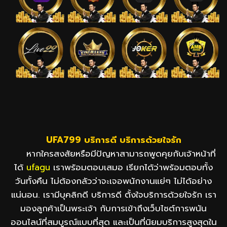
UFA799 บริการดี บริการด้วยใจรัก
หากใครสงสัยหรือมีปัญหาสามารถพูดคุยกับเจ้าหน้าที่
ได้
ufagu
เราพร้อมตอบเสมอ เรียกได้ว่าพร้อมตอบทั้ง
วันทั้งคืน ไม่ต้องกลัวว่าจะเจอพนักงานแย่ๆ ไม่ได้อย่าง
แน่นอน. เรามีบุคลิกดี บริการดี ตั้งใจบริการด้วยใจรัก เรา
มองลูกค้าเป็นพระเจ้า กับการเข้าถึงเว็บไซต์การพนัน
ออนไลน์ที่สมบูรณ์แบบที่สุด และเป็นที่นิยมบริการสูงสุดใน