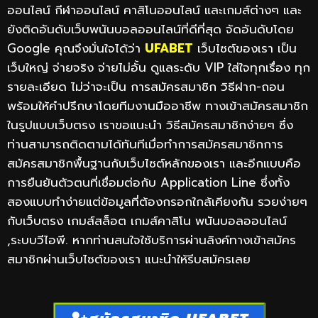
ออนไลน์ กีฬาออนไลน์ คาสิโนออนไลน์ และเกมส์ต่างๆ และ
ยังติดอันดับเว็บพนันบอลออนไลน์ที่ดีที่สุด จัดอันดับโดย
Google คุณจึงมั่นใจได้ว่า
UFABET
เว็บไซต์ของเรา เป็น
เว็บใหญ่ จ่ายจริง จ่ายไม่อั้น ดูแลระดับ VIP ใส่ใจทุกเรื่อง ทุก
รายละเอียด ไม่ว่าจะเป็น การสมัครสมาชิก วิธีฝาก-ถอน
พร้อมให้คำปรึกษาโดยทีมงานมืออาชีพ ทางเข้าสมัครสมาชิก
ในรูปแบบเว็บตรง เราขอแนะนำ วิธีสมัครสมาชิกง่ายๆ ซึ่ง
ท่านสามารถติดตามได้ทันทีเมื่อทำการสมัครสมาชิกการ
สมัครสมาชิกพื้นฐานกับเว็บไซต์หลักของเรา และอีกแบบคือ
การยืนยันตัวตนที่เชื่อมต่อกับ Application Line ซึ่งทั้ง
สองแบบทำง่ายแต่ข้อมูลที่ต้องกรอกใกล้เคียงกัน รวยง่ายๆ
กับเว็บตรง เกมส์สล็อต เกมส์คาสิโน พนันบอลออนไลน์
,ระบบวีไอพี. หากท่านสนใจใช้บริการผ่านลิงค์ทางเข้าสมัคร
สมาชิกผ่านเว็บไซต์ของเรา แนะนำให้รีบสมัครเลย