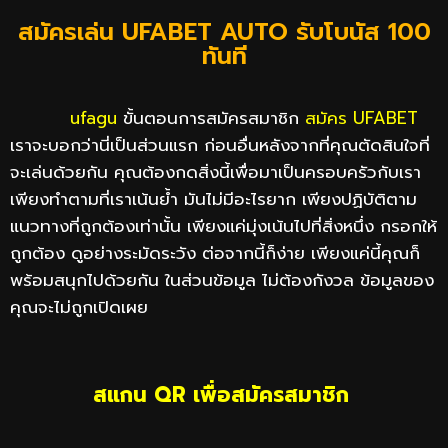
สมัครเล่น UFABET AUTO รับโบนัส 100
ทันที
ufagu
ขั้นตอนการสมัครสมาชิก
สมัคร UFABET
เราจะบอกว่านี่เป็นส่วนแรก ก่อนอื่นหลังจากที่คุณตัดสินใจที่
จะเล่นด้วยกัน คุณต้องกดสิ่งนี้เพื่อมาเป็นครอบครัวกับเรา
เพียงทำตามที่เราเน้นย้ำ มันไม่มีอะไรยาก เพียงปฏิบัติตาม
แนวทางที่ถูกต้องเท่านั้น เพียงแค่มุ่งเน้นไปที่สิ่งหนึ่ง กรอกให้
ถูกต้อง ดูอย่างระมัดระวัง ต่อจากนี้ก็ง่าย เพียงแค่นี้คุณก็
พร้อมสนุกไปด้วยกัน ในส่วนข้อมูล ไม่ต้องกังวล ข้อมูลของ
คุณจะไม่ถูกเปิดเผย
สแกน QR เพื่อสมัครสมาชิก