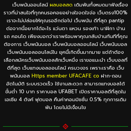
เว็บพนันออนไลน์
ผลบอลสด
เดิมพันทั้งหมดมาฟังเรื่อง
ราวที่น่าสนใจที่ทุกคนรอคอยอย่างใจจดใจจ่อ เว็บตรง100%
เราจะไม่ปล่อยให้คุณรออีกต่อไป เว็บพนัน ดีที่สุด pantip
ต่อจากนี้อยากได้อะไร แว่นตา แหวน รองเท้า นาฬิกา บ้าน
รถ คอนโด เพียงบอกว่าเราพร้อมพาคุณกลับบ้านทันทีที่คุณ
ต้องการ เว็บพนันบอล เว็บพนันบอลออนไลน์ เว็บพนันบอล
เว็บพนันบอลออนไลน์ใน ยุคนี้เกิดขึ้นมากมาย แต่ถ้าต้อง
เลือกสมัครเว็บพนันบอลสักเว็บหนึ่ง เราขอแนะนำ เว็บบอลที่
ดีที่สุด เว็บแทงบอลออนไลน์ ครบวงจร เพราะเราคือ เว็บ
พนันบอล
Https member UFACAFE co
ฝาก-ถอน
อัตโนมัติ ระบบรวดเร็ว ใช้งานสะดวก สามารถแทงบอลได้
ขั้นต่ำ 10 บาท ราคาบอล UFABET เปิดราคาบอลดีที่สุดใน
เอเชีย 4 ตังค์ ฟุตบอล คืนค่าคอมมิชชั่น 0.5% ทุกการเดิม
พัน โดยไม่มีเงื่อนไข