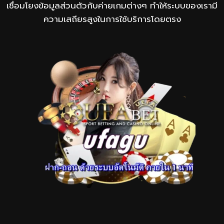
เชื่อมโยงข้อมูลส่วนตัวกับค่ายเกมต่างๆ ทำให้ระบบของเรามี
ความเสถียรสูงในการใช้บริการโดยตรง