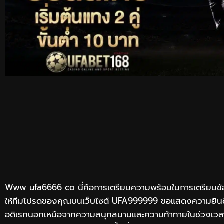
Www ufa6666 co นี่คือการเตรียมความพร้อมในการเตรียมข้อม
ให้ทีมโปรดของคุณบนเว็บไซต์ UFA999999 ขอแสดงความยินดีกับเ
อดิเรกนอกเหนือจากความสนุกสนานและความท้าทายในช่วงเวลาว่า