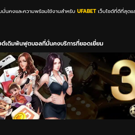
วามมั่นคงและความพร้อมใช้งานสำหรับ
UFABET
เว็บไซต์ที่ดีที่สุดแ
ต์เดิมพันฟุตบอลที่มั่นคงบริการที่ยอดเยี่ยม