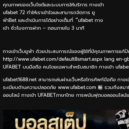
คุณภาพของเว็บไซต์และระบบการให้บริการ ทางเข้า
ufabet 72 ทำให้เราเข้าใจและสามารถจัดการ ยู
ฟ่าBet และดำเนินการได้อย่างเต็มที่ ีufabet ทาง
เข้า ชั่วโมงการฝาก – ถอนภายใน 3 นาที
ทางเข้าเว็บยูฟ่า ด้วยประสบการณ์ของผู้ใช้ที่มีคุณภาพการแก
http://www.ufabet.com/default8smart.aspx lang en-gb 
UFABET บนมือถือ คนโดยเฉพาะสำหรับสมาชิก ทางเข้า ufab
ufabet1688.net สามารถเล่นผ่านเว็บหรือโทรศัพท์มือถือ ทา
ระเบียบด้านความปลอดภัย www.ufabet.com 🏪 รวมถึงสมาช
ออนไลน์ ทางเข้า UFABETภาษาไทย การพนันฟุตบอลออนไลน์แ