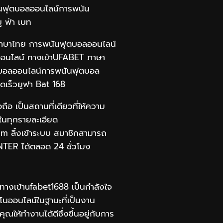
ฟุตบอลออนไลน์การพนัน
 ฟ่า เบท
าษาไทย การพนันฟุตบอลออนไลน์
อนไลน์ ทางเข้าUFABET ภาษา
บอลออนไลน์การพนันฟุตบอล
ดเร็วยูฟา Bat 168
ถือ เป็นสถานที่เดียวที่ให้ความ
ในทุกรายละเอียด
 ลิ้งเข้าระบบ สมาชิกสามารถ
TER ได้ตลอด 24 ชั่วโมง
ทางเข้าufabet1688 เป็นกำลังใจ
โนออนไลน์ในฐานะที่เป็นงาน
้ทำงานได้ดีซึ่งขึ้นอยู่กับการ