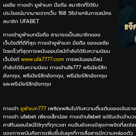
เอเชีย ทางเข้า ยูฟ่าเบท มือถือ สมาชิกที่ได้รับ
ประโยชน์มากมายจากเว็บ 168 วิธีง่ายๆในการสมัคร
สมาชิก UFABET
ทางเข้ายูฟ่าเบทมือถือ สามารถเป็นสมาชิกของ
เว็บไซต์ที่ดีที่สุด ทางเข้ายูฟ่าเบท มือถือ ของเอเชีย
โดยเร็วที่สุดการพนันออนไลน์กำลังได้รับความนิยม
เว็บไซต์
www.ufa7777.com
การพนันออนไลน์
กำลังได้รับความนิยม ทางเข้าufa777 พรีเมียร์ลีก
อังกฤษ, พรีเมียร์ลีกอังกฤษ, พรีเมียร์ลีกอังกฤษ
และพรีเมียร์ลีกอังกฤษ
ทางเข้า
ยูฟ่าเบท777
เพลิดเพลินไปกับความตื่นเต้นของเงินรางว
ทางเข้า ufabet เพียงเล็กน้อย ทางเข้าufabet แต่รับเงินจำ
คาสิโนออนไลน์ได้ทุกที่ทุกเวลา คนจีนยังคงมีสุขภาพจิตที่สดใสเ
ของการพนันคือการเพิ่มขึ้นในยุคที่การสื่อสารมีความคล่องตัว