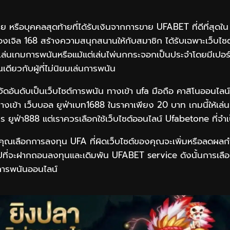
ไทย หรือบุคคลสุดท้ายที่ได้รับเงินจากการขาย UFABET ที่ดีที่สุ
องเจิล 168 สร้างความสนุกสนานให้กับสมาชิก ได้รับเฉพาะเว็บไซต์
รเล่นเกมการพนันหรือแม้แต่เล่นไพ่นกกระจอกเป็นประจำโดยมีเปอร
เดียวกับผู้ที่ไม่นิยมเล่นการพนัน
ัดอันดับเป็นเว็บไซต์การพนัน ทางเข้า ufa มือถือ คาสิโนออนไลน์
างเข้า เว็บบอล ยูฟ่าเบท1688 ในราคาเพียง 20 บาท เกมนี้ให้เล่น
ร ยูฟ่า888 แต่เราควรเลือกใช้เว็บไซต์ออนไลน์ Ufabetone ที่จำเ
ากคุณเลือกการลงทุน UFA ที่ผิดเว็บไซต์ของคุณจะเพิ่มหรือลดผล
ี่จะฝากถอนลงทุนและเดิมพัน UFABET service ดังนั้นการเลือกเว็
7 การพนันออนไลน์