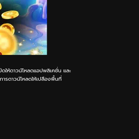
ดให้ดาวน์โหลดแอปพลิเคชั่น และ
การดาวน์โหลดให้เปลืองพื้นที่