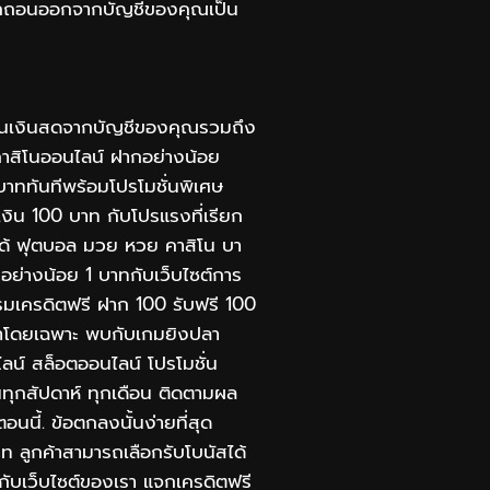
ามารถถอนออกจากบัญชีของคุณเป็น
็นเงินสดจากบัญชีของคุณรวมถึง
าสิโนออนไลน์ ฝากอย่างน้อย
 บาททันทีพร้อมโปรโมชั่นพิเศษ
งิน 100 บาท กับโปรแรงที่เรียก
ได้ ฟุตบอล มวย หวย คาสิโน บา
ันอย่างน้อย 1 บาทกับเว็บไซต์การ
มเครดิตฟรี ฝาก 100 รับฟรี 100
งเราโดยเฉพาะ พบกับเกมยิงปลา
ลน์ สล็อตออนไลน์ โปรโมชั่น
นทุกสัปดาห์ ทุกเดือน ติดตามผล
นนี้. ข้อตกลงนั้นง่ายที่สุด
ท ลูกค้าสามารถเลือกรับโบนัสได้
กับเว็บไซต์ของเรา แจกเครดิตฟรี