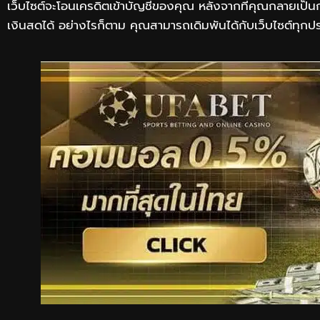
เว็บไซต์จะโอนเครดิตเข้าบัญชีของคุณ หลังจากที่คุณกลายเป็นก
เงินสดได้ อย่างไรก็ตาม คุณสามารถเดิมพันได้กับเว็บไซต์ทุ