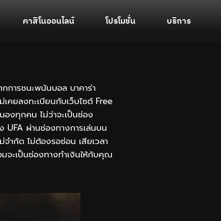
คาสิโนออนไลน์
โปรโมชั่น
บริการ
งจากการชนะพนันบอล บาคาร่า
ะไม่เคยลงทะเบียนกับเว็บไซต์ Free
นองทุกคน ไม่ว่าจะเป็นช่อง
าถึง UFA ผ่านช่องทางการเล่นบน
้ไม่จำกัด ไม่ต้องรอซ่อน เสียเวลา
มจะเป็นช่องทางทำเงินให้กับคุณ