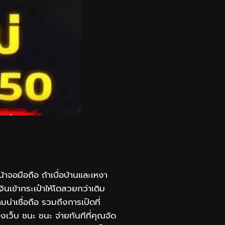
น้าจอมือถือ ถ้าเบื่อบ้านและเหงา
งินเข้ากระเป๋าให้โตสวยกว่าเดิม
น่าเชื่อถือ รวมถึงการเปิดที่
เว็บ ชนะ ชนะ จ่ายทันทีที่คุณจัด