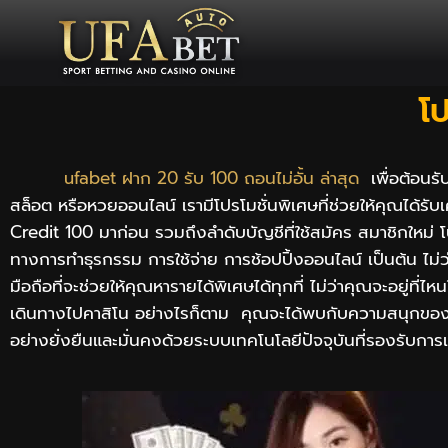
โป
ufabet ฝาก 20 รับ 100 ถอนไม่อั้น ล่าสุด
เพื่อต้อนรั
สล็อต หรือหวยออนไลน์ เรามีโปรโมชั่นพิเศษที่ช่วยให้คุณได้รับเ
Credit 100 มาก่อน รวมถึงลำดับบัญชีที่ใช้สมัคร สมาชิกใหม่ 
ทางการทำธุรกรรม การใช้จ่าย การช้อปปิ้งออนไลน์ เป็นต้น ไม่
มือถือที่จะช่วยให้คุณหารายได้พิเศษได้ทุกที่ ไม่ว่าคุณจะอยู่ที่ไ
เดินทางไปคาสิโน อย่างไรก็ตาม คุณจะได้พบกับความสนุกของเ
อย่างยั่งยืนและมั่นคงด้วยระบบเทคโนโลยีปัจจุบันที่รองรับ