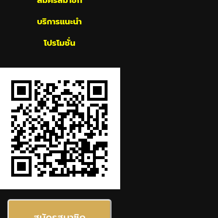
สมัครสมาชิก
บริการแนะนำ
โปรโมชั่น
สมัครสมาชิก