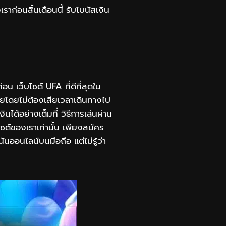
าก่อนสิ้นเดือนนี้ รับโบนัสเงิน
 เว็บไซต์ UFA ที่ดีที่สุดใน
ายโดยไม่ต้องเสียเวลาเดินทางไป
ด้อย่างเต็มที่ วิธีการเล่นผ่าน
ซต์ของเราเท่านั้น เพียงสมัคร
ันออนไลน์บนมือถือ แต่ไม่รู้ว่า