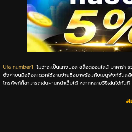
Ufa number1
ไม่ว่าจะเป็นแทงบอล สล็อตออนไลน์ บาคาร่า ร
ตั้งค่าบนมือถือสะดวกใช้งานง่ายซึ่งมาพร้อมกับเมนูฟังก์ชั่นสลั
โทรศัพท์ก็สามารถเล่นผ่านหน้าเว็บได้ หลากหลายวิธีเล่นได้ทันท
ส