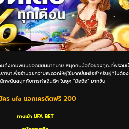
วมถึงเกมพนันยอดนิยมมากมาย สนุกกับมือถือของคุณที่พร้อมเปิ
บภาษาเพื่ออำนวยความสะดวกให้ผู้ใช้มากขึ้นหรือสำหรับผู้ที่ไม่ต้อง
ี นักพนันสนุกกับการทำเงินดีๆ ในยุค “มือถือ” มากขึ้น
มัคร ufa แจกเครดิตฟรี 200
ทางเข้า UFA BET