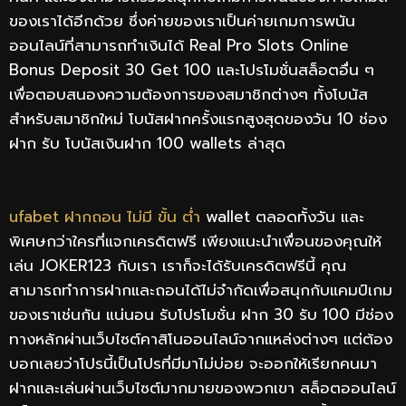
ของเราได้อีกด้วย ซึ่งค่ายของเราเป็นค่ายเกมการพนัน
ออนไลน์ที่สามารถทำเงินได้ Real Pro Slots Online
Bonus Deposit 30 Get 100 และโปรโมชั่นสล็อตอื่น ๆ
เพื่อตอบสนองความต้องการของสมาชิกต่างๆ ทั้งโบนัส
สำหรับสมาชิกใหม่ โบนัสฝากครั้งแรกสูงสุดของวัน 10 ช่อง
ฝาก รับ โบนัสเงินฝาก 100 wallets ล่าสุด
ufabet ฝากถอน ไม่มี ขั้น ต่ํา
wallet ตลอดทั้งวัน และ
พิเศษกว่าใครที่แจกเครดิตฟรี เพียงแนะนำเพื่อนของคุณให้
เล่น JOKER123 กับเรา เราก็จะได้รับเครดิตฟรีนี้ คุณ
สามารถทำการฝากและถอนได้ไม่จำกัดเพื่อสนุกกับแคมป์เกม
ของเราเช่นกัน แน่นอน รับโปรโมชั่น ฝาก 30 รับ 100 มีช่อง
ทางหลักผ่านเว็บไซต์คาสิโนออนไลน์จากแหล่งต่างๆ แต่ต้อง
บอกเลยว่าโปรนี้เป็นโปรที่มีมาไม่บ่อย จะออกให้เรียกคนมา
ฝากและเล่นผ่านเว็บไซต์มากมายของพวกเขา สล็อตออนไลน์