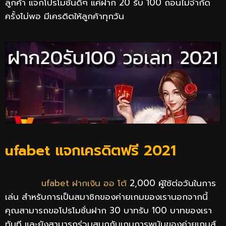
ลูกค้า แจกโปรโมชั่นดีๆ แค่ฝาก 20 รับ 100 ถอนไม่จำกัด
ครั้งไม่พอ มีเครดิตให้ลูกค้าทุกวัน
ufabet แจกเครดิตฟรี 2021
ufabet ฝากเงิน ออ โต้
2,000 ผู้ใช้ต่อวันในการ
เล่น สำหรับการเป็นสมาชิกของค่ายเกมของเรานอกจากนี้
คุณสามารถขอโปรโมชั่นฝาก 30 บาทรับ 100 บาทของเรา
ทันที และยังสามารถร่วมสนุกกับเกมการพนันของค่ายเกมส์