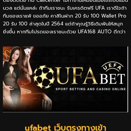
ต้องติดต่อ ทีม Callcenter ไม่ทำงานเหมือนเมื่อใช้ระบบแมน
นวล แต่นั่นแหล่ะ ถ้าทีมเราชนะ รับเครดิตฟรี UFA เราดีใจถ้า
ทีมของเราแพ้ ขออภัย คาสิโนฝาก 20 รับ 100 Wallet Pro
20 รับ 100 ล่าสุดในปี 2564 แต่ถ้าคุณรู้วิธีเดิมพันให้สนุก
ยิ่งขึ้น หากทีมโปรดของเราชนะด้วย UFA168 AUTO ดีกว่า
ufabet เว็บตรงทางเข้า