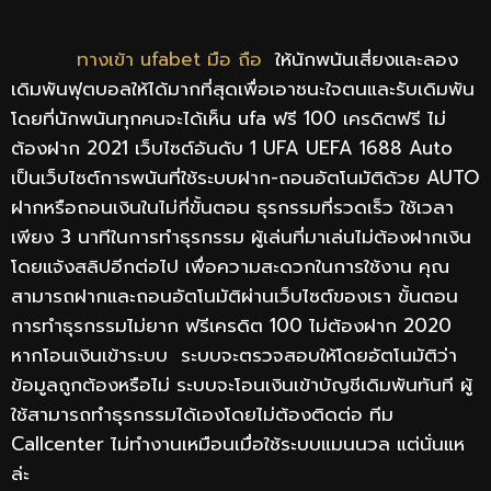
ทางเข้า ufabet มือ ถือ
ให้นักพนันเสี่ยงและลอง
เดิมพันฟุตบอลให้ได้มากที่สุดเพื่อเอาชนะใจตนและรับเดิมพัน
โดยที่นักพนันทุกคนจะได้เห็น ufa ฟรี 100 เครดิตฟรี ไม่
ต้องฝาก 2021 เว็บไซต์อันดับ 1 UFA UEFA 1688 Auto
เป็นเว็บไซต์การพนันที่ใช้ระบบฝาก-ถอนอัตโนมัติด้วย AUTO
ฝากหรือถอนเงินในไม่กี่ขั้นตอน ธุรกรรมที่รวดเร็ว ใช้เวลา
เพียง 3 นาทีในการทำธุรกรรม ผู้เล่นที่มาเล่นไม่ต้องฝากเงิน
โดยแจ้งสลิปอีกต่อไป เพื่อความสะดวกในการใช้งาน คุณ
สามารถฝากและถอนอัตโนมัติผ่านเว็บไซต์ของเรา ขั้นตอน
การทำธุรกรรมไม่ยาก ฟรีเครดิต 100 ไม่ต้องฝาก 2020
หากโอนเงินเข้าระบบ ระบบจะตรวจสอบให้โดยอัตโนมัติว่า
ข้อมูลถูกต้องหรือไม่ ระบบจะโอนเงินเข้าบัญชีเดิมพันทันที ผู้
ใช้สามารถทำธุรกรรมได้เองโดยไม่ต้องติดต่อ ทีม
Callcenter ไม่ทำงานเหมือนเมื่อใช้ระบบแมนนวล แต่นั่นแห
ล่ะ