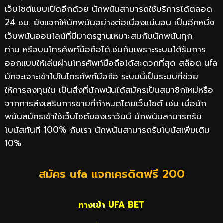
เว็บไซต์แบบเปิดอีกด้วย นักพนันสามารถใช้บริการได้ตลอด
24 ชม. ยังแจกให้นักพนันอย่างต่อเนื่องแน่นอน เป็นอีกหนึ่ง
เว็บพนันออนไลน์ที่มีมาตรฐานเหมาะสมกับนักพนันทุก
ท่าน
หรือบนโทรศัพท์มือถือได้เช่นกันเพราะระบบได้รับการ
ออกแบบให้เล่นผ่านโทรศัพท์มือถือได้สะดวกที่สุด สล็อต ufa
มักจะเจาะเข้าไปในโทรศัพท์มือถือ ระบบนี้เป็นระบบที่ช่วย
ให้การลงทุนใน เป็นสิ่งที่นักพนันได้สมัครเป็นสมาชิกใหม่หรือ
จากการส่งเสริมการขายที่กำหนดโดยเว็บไซต์ เช่น เมื่อนัก
พนันสมัครเข้าใช้เว็บไซต์ของเราวันนี้ นักพนันสามารถรับ
โบนัสทันที 100% กับเรา นักพนันสามารถรับโบนัสเพิ่มเติม
10%
สมัคร ufa แจกเครดิตฟรี 200
ทางเข้า UFA BET