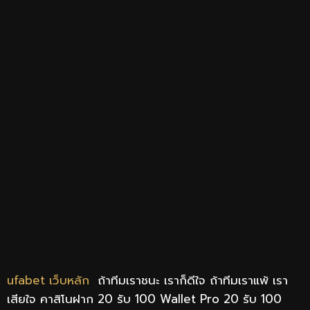
ufabet เว็บหลัก
ถ้าทีมเราชนะ เราก็ดีใจ ถ้าทีมเราแพ้ เรา
เสียใจ คาสิโนฝาก 20 รับ 100 Wallet Pro 20 รับ 100