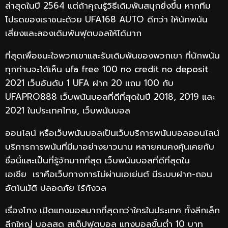
ล่าสุดในปี 2564 แต่ถ้าคุณรู้วิธีเดิมพันสนุกยิ่งขึ้น หากทีม
โปรดของเราชนะด้วย UFA168 AUTO ดีกว่า ให้นักพนัน
เสี่ยงและลองเดิมพันฟุตบอลให้ได้มาก
ที่สุดเพื่อชนะใจพวกเขาและรับเดิมพันของพวกเขา ที่นักพนัน
ทุกท่านจะได้เห็น ufa free 100 no credit no deposit
2021 เว็บอันดับ 1 UFA ฝาก 20 แถม 100 กับ
UFAPRO888 เว็บพนันบอลที่ดีที่สุดในปี 2018, 2019 และ
2021 ในประเทศไทย, เว็บพนันบอล
ออนไลน์ หรือเว็บพนันบอลเป็นเว็บบริการพนันบอลออนไลน์
บริการการพนันที่มีมาอย่างยาวนาน หลายคนคงคุ้นเคยกับ
ชื่อนี้และเป็นที่รู้จักมากที่สุด เว็บพนันบอลที่ดีที่สุดใน
เอเชีย เราคือเว็บทางการไม่ผ่านเอเย่นต์ มีระบบฝาก-ถอน
อัตโนมัติ ปลอดภัย ไร้กังวล
เรื่องโกง เปิดแทงบอลมากที่สุดกว่าใครในประเทศ ทั้งลีกเล็ก
ลีกใหญ่ บอลสด สเต็ปฟุตบอล แทงบอลขั้นต่ำ 10 บาท