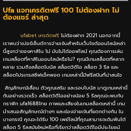
Ufa แจกเครดิตฟรี 100 ไม่ต้องฝาก ไม่
ต้องแชร์ ล่าสุด
ufabet เครดิตฟรี
ไม่ต้องฝาก 2021 นอกจากนี้
เราพบว่าเปอร์เซ็นต์การจ่ายเงินสำหรับเว็บไซต์ออนไลน์เหล่า
นี้สูงกว่าของคาสิโน ไม่ มันไม่ได้ออฟไลน์ คุณต้องการเล่น
เกมสล็อตที่คาสิโนออนไลน์หรือไม่? คุณมีเกมสล็อตที่หลาก
หลาย รวมถึงสล็อตโบนัส สล็อตวิดีโอ สล็อต 3 รีล และ
สล็อตโปรเกรสซีฟแจ็คพอต เกมเหล่านี้มีฟรีสปินที่น่าสนใจ
สัญลักษณ์เลื่อน ตัวคูณเสริม และรอบโบนัส มาดูเกมเหล่านี้
กันอย่างรวดเร็ว สล็อตวิดีโออย่างน้อย 5 รีลคุณจะพบกับ
กราฟิก ufa1688ไทย ภาพและเสียงในเกมสล็อตเหล่านี้ เกม
นำเสนอสัญลักษณ์ต่างๆ และช่องจ่ายเงินที่แตกต่างกัน ใน
บางกรณี คุณจะได้รับ 100 เพย์ไลน์ที่คุณสามารถเดิมพันได้
สล็อต 5 รีลสมัยใหม่หรือที่เรียกว่าสล็อตวิดีโอมีประโยชน์