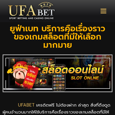
ยูฟ่าเบท บริการคือเรื่องราว
ของเกมสล็อตที่มีให้เลือก
มากมาย
UFABET
เครดิตฟรี ไม่ต้องฝาก ล่าสุด สิ่งที่ดึงดูด
ผู้คนจำนวนมากให้ใช้บริการคือเรื่องราวของเกมสล็อตที่มีให้