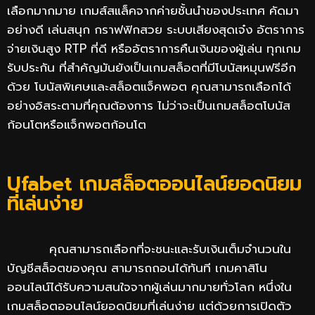
เลือกมากมาย เกมส์สแล็คจากค่ายชั้นนำของประเทศ คัดมา
อย่างดี เล่นสนุก กราฟฟิกสวย ระบบเสียงสุดเจ๋ง อัตราการ
จ่ายเงินสูง RTP ที่ดี หรืออัตราการคืนเงินของผู้เล่น ทุกเกม
รับประกัน ที่สำคัญมันยังเป็นเกมสล็อตที่มีโบนัสหมุนฟรีอีก
ด้วย โบนัสพิเศษและสล็อตแจ็คพอต คุณสามารถเลือกได้
อย่างอิสระตามที่คุณต้องการ ไม่ว่าจะเป็นเกมสล็อตโบนัส
ก้อนโตหรือแจ็กพอตก้อนโต
Ufabet เกมสล็อตออนไลน์ยอดนิยม
ที่เล่นง่าย
คุณสามารถเลือกที่จะชนะและรับเงินเต็มจำนวนใน
บัญชีสล็อตของคุณ สามารถถอนได้ทันที เกมคาสิโน
ออนไลน์ได้รับความสนใจจากผู้เล่นมากมายทั่วโลก หนึ่งใน
เกมสล็อตออนไลน์ยอดนิยมที่เล่นง่าย แต่ด้วยการเปิดตัว