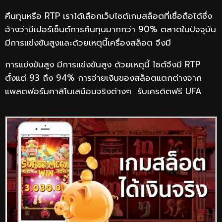
คืนทุนหรือ RTP เราได้เลือกเว็บไซต์เกมสล็อตที่เชื่อถือได้ซึ่ง
อ้างว่ามีเปอร์เซ็นต์การคืนทุนมากกว่า 90% ตลาดในปัจจุบัน
มีการแข่งขันสูงและด้วยเหตุนี้เครื่องสล็อต จึงมี
การแข่งขันสูง มีการแข่งขันสูง ด้วยเหตุนี้ ไซต์จึงมี RTP
ตั้งแต่ 93 ถึง 94% การจ่ายเงินของสล็อตแตกต่างจาก
แพลตฟอร์มคาสิโนเสมือนจริงต่างๆ รับเครดิตฟรี UFA