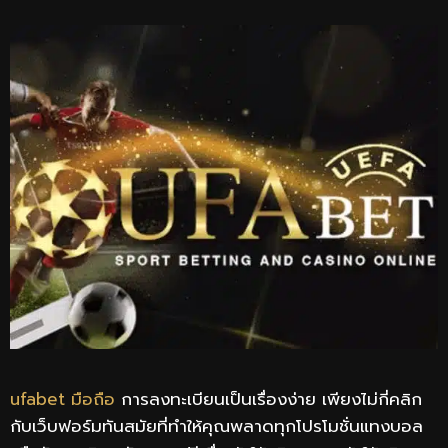
ufabet มือถือ
การลงทะเบียนเป็นเรื่องง่าย เพียงไม่กี่คลิก
กับเว็บฟอร์มทันสมัยที่ทำให้คุณพลาดทุกโปรโมชั่นแทงบอล