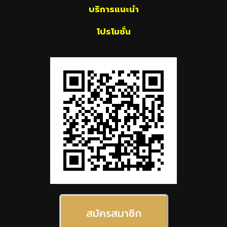
บริการแนะนำ
โปรโมชั่น
สมัครสมาชิก