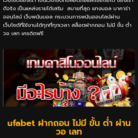
เว็บไซต์ของเรา เป็นเว็บไซต์ที่ปลอดภัยและเชื่อถือได้ ของเรา
ดีจริง เป็นแหล่งรายได้เสริม สบายที่สุด แทงบอล บาคาร่า
ออนไลน์ เว็บพนันบอล กระบวนการพนันออนไลน์ผ่าน
เว็บไซต์ที่ใช้งานได้ทุกที่ทุกเวลา สล็อตฝากถอน ไม่มี ขั้น ต่ํา
วอ เลท เครดิตฟรี
ufabet ฝากถอน ไม่มี ขั้น ต่ํา ผ่าน
วอ เลท