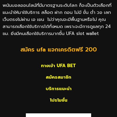
พนันบอลออนไลน์ที่มีมาตรฐานระดับโลก ก็จะเป็นตัวเลือกที่
แนะนำให้มาใช้บริการ สล็อต ฝาก ถอน ไม่มี ขั้น ต่ํา วอ เลท
เว็บตรงไม่ผ่าน เอ เยน ไม่ว่าคุณจะมีพื้นฐานหรือไม่ คุณ
สามารถเลือกใช้บริการได้ทั้งหมด เพราะจะมีการดูแลทุก 24
ชม. ยิ่งมีคนเลือกใช้บริการมากขึ้น UFA slot wallet
สมัคร ufa แจกเครดิตฟรี 200
ทางเข้า UFA BET
สมัครสมาชิก
บริการแนะนำ
โปรโมชั่น