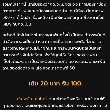
ร่วมกับเราที่นี่ เรารับรองว่าคุณจะไม่ผิดหวัง หากมองหาช่อง
ทางการเดิมพันและสมัครแทงบอลง่าย ๆ ที่ดีและมีคุณภาพ
จริง ๆ ก็เป็นอีกเรื่องหนึ่ง เพื่อให้เหมาะกับคุณ สิ่งเหล่านี้จะ
เหมาะกับคุณเป็น
อย่างดี จึงไม่แปลกในการเดิมพันครั้งนี้ เป็นเกมส์การพนันที่
น่าจับตามองเป็นอย่างมาก และเป็นเกมการพนันที่สามารถ
สร้างรายได้ให้คุณไม่มากก็น้อย การพนันฟุตบอลเป็นสิ่งที่
สามารถทำเงินได้จริงๆ เพื่อให้คุณใช้บริการของเราผ่าน
เว็บไซต์ของเรา เป็นอีกหนึ่งตัวช่วยที่ดีอย่างแน่นอน และพื้น
ฐานของสิ่งต่าง ๆ ufa แจกเครดิตฟรี 50
เติม 20 บาท รับ 100
เว็บพนัน ufabet
ค่อนข้างกว้างหรือตอบคำถามให้
คุณอย่างชัดเจนและผู้ช่วยอีกคนสร้างโอกาสหรือตอบคำถาม