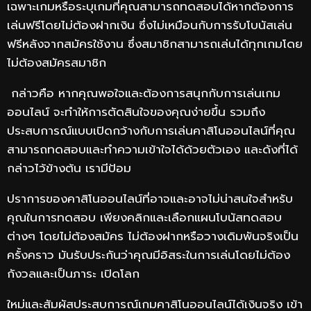
เฉพาะเกมหรือระบุเกมที่คุณสามารถทดสอบได้หากต้องการ
เล่นฟรีโดยไม่ต้องฝากเงิน ซึ่งไม่เหมือนกับการรับโบนัสเล่น
ฟรีหลังจากสมัครใช้งาน ซึ่งสมาชิกสามารถเล่นได้ทุกเกมโดย
ไม่ต้องสมัครสมาชิก
กล่าวคือ หากคุณพอใจและต้องการสนุกกับการเล่นเกม
ออนไลน์ จะทำให้การตัดสินใจของคุณง่ายขึ้น รวมถึง
ประสบการณ์แบบเปิดกว้างกับการเล่นคาสิโนออนไลน์ที่คุณ
สามารถทดสอบและทำความเข้าใจได้ด้วยตัวเอง และดังที่ได้
กล่าวไว้ข้างต้น เรามีป้อม
ปราการของคาสิโนออนไลน์ที่อาจและอาจไม่น่าสนใจสำหรับ
คุณในการทดสอบ เพียงคลิกและเลือกแผนโบนัสทดสอบ
ต่างๆ โดยไม่ต้องสมัคร ไม่ต้องฝากหรือวางเดิมพันจริงเป็น
ครั้งคราว มันรับประกันว่าคุณมีอิสระในการเล่นโดยไม่ต้อง
กังวลและเป็นภาระ เปิดโลก
ใหม่และสัมผัสประสบการณ์เกมคาสิโนออนไลน์ได้เงินจริง เข้า