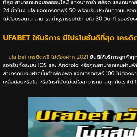
ที่สุด สามารถแทงบอลออนไลน์ แทงบาคาร่า สล็อต และเกมคาส
24 ชั่วโมง ufa แจกเครดิตฟรี 50 พร้อมรับประกันความปลอดภัย
ไม่ต้องรอนาน สามารถทำธุรกรรมได้ภายใน 30 วินาที รองรับธน
UFABET ให้บริการ มีโปรโมชั่นดีที่สุด เครด
ufa bet เครดิตฟรี ไม่ต้องฝาก 2021
ยินดีให้บริการลูกค้าท
รองรับทั้งระบบ IOS และ Android หรือคุณสามารถเล่นผ่านพีซีห
สามารถมีเงินฝากขั้นต่ำเพียงพอ แจกเครดิตฟรี 100 ไม่ต้องฝาก
เหลือน้อยหรือไม่ หรือใครที่ยังไม่แน่ใจสามารถมาสนุกกับเราได