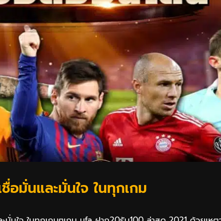
่อมั่นและมั่นใจ ในทุกเกม
และมั่นใจ ในทุกเกมๆเกม ufa ฝาก20รับ100 ล่าสุด 2021 ด้วยเหตุ