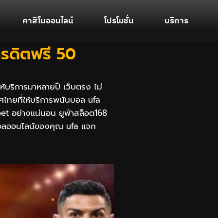
คาสิโนออนไลน์
โปรโมชั่น
บริการ
รดิตฟรี 50
ห้บริการมาหลายปี เว็บตรง ไม่
ศไทยที่ให้บริการพนันบอล ufa
et อย่างแน่นอน ยูฟ่าสล็อต168
ุตบอลออนไลน์ของคุณ ufa แจก