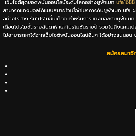
เว็บไซต์สุดยอดพนันออนไลน์ระดับโลกอย่างยูฟ่าเบท
ufa1688 
สามารถแทงบอลได้แบบสบายใจเมื่อใช้บริการกับยูฟ่าเบท ufa ฝาก
อย่างไรบ้าง รับโปรโมชั่นเด็ดๆ สำหรับการแทงบอลกับยูฟ่าเบท 
เดือนโปรโมชั่นรายสัปดาห์ และโปรโมชั่นรายปี รวมไปถึงแคมเปญใ
ไม่สามารถหาได้จากเว็บไซต์พนันออนไลน์อื่นๆ ได้อย่างแน่นอน
สมัครสมาชิ