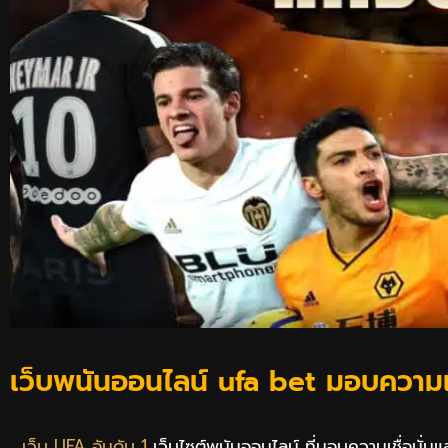
เว็บพนันออนไลน์ ufa bet มอบความเชื
เว็บ UFA อันดับ 1
เว็บไซต์พนันออนไลน์ ที่มอบความเชื่อมั่น