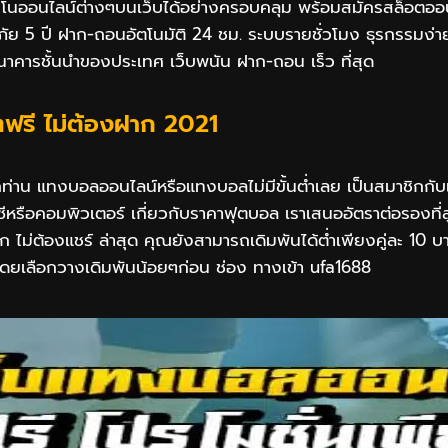
ิโนออนไลน์ต่างๆบนเว็บได้อย่างครอบคลุม พร้อมสมัครสล็อตออ
 5 ปี ฝาก-ถอนอัตโนมัติ 24 ชม. ระบบรายชั่วโมง ธุรกรรมง่าย ๆ
าคารชั้นนำของประเทศ เว็บพนัน ฝาก-ถอน เร็ว ที่สุด
ิตฟรี ไม่ต้องฝาก 2021
ุกท่าน แทงบอลออนไลน์หรือแทงบอลไม่มีขั้นต่ำเลย เป็นสมาชิกกับ
รือคอมพิวเตอร์ เกี่ยวกับราคาฟุตบอล เราเสนออัตราต่อรองที่สู
 ไม่ต้องแชร์ ล่าสุด คุณยังสามารถเดิมพันได้ต่ำเพียงคู่ละ 10 
้ โดยเลือกวางเดิมพันน้อยๆก่อน ช่อง ทางเข้า ufa1688