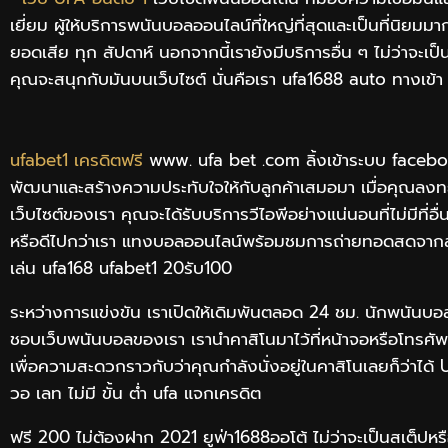
เยี่ยม ผู้ให้บริการพนันบอลออนไลน์ที่ใหญ่ที่สุดและเป็นที่นิ
ยอดเสีย ทุก สัปดาห์ นอกจากนี้เรายังมีบริการอื่น ๆ ไม่ว่าจะ
คุณจะสนุกกับมันบนเว็บไซต์ นั่นคือเรา ufa1688 auto ทางเข้า
ufabet1 เครดิตฟรี
www. ufa bet .com ลิ้งเข้าระบบ facebo
พัฒนาและสร้างความประทับใจให้กับลูกค้าเสมอมา เมื่อคุณลงท
เว็บไซต์ของเรา คุณจะได้รับบริการวีไอพีอย่างแน่นอนที่ไม่มีที่อ
หรือดีไปกว่าเรา แทงบอลออนไลน์พร้อมชมการถ่ายทอดสดจา
เล่น ufa168 ufabet1 20รับ100
ระหว่างการแข่งขัน เราเปิดให้เดิมพันตลอด 24 ชม. นักพนันบ
ชอบเว็บพนันบอลของเรา เรานำคาสิโนมาไว้ที่หน้าจอหรือโทรศั
เพื่อความสะดวกราวกับว่าคุณกำลังนั่งอยู่ในคาสิโนเลยก็ว่าได้ 
วอ เลท ไม่มี ขั้น ต่ํา ufa แจกเครดิต
ฟรี 200 ไม่ต้องฝาก 2021 ยูฟ่า1688ออโต้ ไม่ว่าจะเป็นสเต็ป