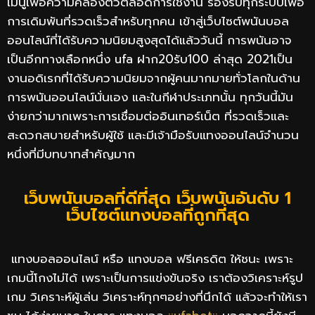
เมนูเพื่อความคล่องตัวตลอดการใช้งาน รองรับทุกระบบเพื่อ
การเดิมพันที่รวดเร็วสำหรับทุกคน เข้าสู่เว็บไซต์พนันบอล
ออนไลน์ที่ได้รับความนิยมสูงสุดได้แล้ววันนี้ การพนันอาจ
เป็นอีกทางเลือกหนึ่ง ufa ฝาก20รับ100 ล่าสุด 2021เป็น
งานอดิเรกที่ได้รับความนิยมจากผู้คนมากมายทั่วโลกในด้าน
การพนันออนไลน์นั่นเอง และในกีฬาประเภทนั้น ทุกวันนี้มัน
ง่ายกว่ามากเพราะการเชื่อมต่ออินเทอร์เน็ต ที่รวดเร็วและ
สะดวกสบายสำหรับผู้ใช้ และมีเจ้ามือรับแทงออนไลน์จำนวน
หนึ่งที่มีบทบาทสำคัญมาก
เว็บพนันบอลที่ดีที่สุด เว็บพนันอันดับ 1
เว็บไซต์แทงบอลที่ถูกที่สุด
แทงบอลออนไลน์ หรือ แทงบอล ฟรีเครดิต ให้ชนะ เพราะ
เกมนี้โกงไม่ได้ เพราะเป็นการแข่งขันจริง เราต้องวิเคราะห์รูป
เกม วิเคราะห์ผู้เล่น วิเคราะห์ทุกๆอย่างที่นึกได้ แล้วจะทำให้เรา