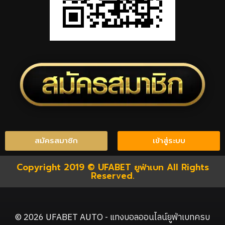
สมัครสมาชิก
เข้าสู่ระบบ
Copyright 2019 © UFABET ยูฟ่าเบท All Rights
Reserved.
© 2026 UFABET AUTO - แทงบอลออนไลน์ยูฟ่าเบทครบ