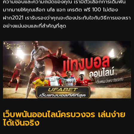
ความชอบและความถนัดของคุณ เรามีตัวเลือกการเดิมพัน
มากมายให้คุณเลือก ufa แจก เครดิต ฟรี 100 ไม่ต้อง
ฝาก2021 เรารับรองว่าคุณจะต้องประทับใจกับวิธีการของเรา
อย่างแน่นอนและที่สำคัญที่สุด
เว็บพนันออนไลน์ครบวงจร เล่นง่าย
ได้เงินจริง