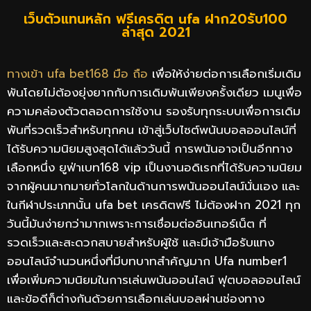
เว็บตัวแทนหลัก ฟรีเครดิต ufa ฝาก20รับ100
ล่าสุด 2021
ทางเข้า ufa bet168 มือ ถือ
เพื่อให้ง่ายต่อการเลือกเริ่มเดิม
พันโดยไม่ต้องยุ่งยากกับการเดิมพันเพียงครั้งเดียว เมนูเพื่อ
ความคล่องตัวตลอดการใช้งาน รองรับทุกระบบเพื่อการเดิม
พันที่รวดเร็วสำหรับทุกคน เข้าสู่เว็บไซต์พนันบอลออนไลน์ที่
ได้รับความนิยมสูงสุดได้แล้ววันนี้ การพนันอาจเป็นอีกทาง
เลือกหนึ่ง ยูฟ่าเบท168 vip เป็นงานอดิเรกที่ได้รับความนิยม
จากผู้คนมากมายทั่วโลกในด้านการพนันออนไลน์นั่นเอง และ
ในกีฬาประเภทนั้น ufa bet เครดิตฟรี ไม่ต้องฝาก 2021 ทุก
วันนี้มันง่ายกว่ามากเพราะการเชื่อมต่ออินเทอร์เน็ต ที่
รวดเร็วและสะดวกสบายสำหรับผู้ใช้ และมีเจ้ามือรับแทง
ออนไลน์จำนวนหนึ่งที่มีบทบาทสำคัญมาก Ufa number1
เพื่อเพิ่มความนิยมในการเล่นพนันออนไลน์ ฟุตบอลออนไลน์
และข้อดีก็ต่างกันด้วยการเลือกเล่นบอลผ่านช่องทาง