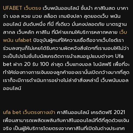
UFABET เว็บตรง
เว็บพนันออนไลน์ ชั้นนำ คาสิโนสด บาคา
ร่า บอล หวย มวย สล็อต เกมยิงปลา สุดยอดเว็บ พนัน
ออนไลน์ อันดับหนึ่ง ที่นี่ ที่เดียว มั่นคงปลอดภัย มาตรฐาน
สากล เว็บหลัก คาสิโน ที่มีค่ายเกมให้บริการหลากหลาย
เว็บ
พนัน ufabet
ปัจจุบันผู้คนที่ให้ความเชื่อถือจากเว็บไซต์เรา
ร่วมลงทุนก็ไม่เคยได้รับความผิดหวังสิ่งใดๆที่เรามอบให้ไม่ว่า
จะเป็นโปรโมชั่นโบนัสเครดิตการนำเสนอรูปแบบต่างๆ Ufa
bet ฝาก 20 รับ 100 ล่าสุด เว็บแทงบอล โบนัสฟรี เพื่อที่จะ
ทำให้ช่องทางการเงินของลูกค้าของเรานั้นเปิดกว้างมากที่สุด
เราก็จะมีการดำเนินการอย่างไม่ล่าช้าสิ่งเหล่านี้ เว็บพนันบอล
ออนไลน์
ufa bet เว็บตรงทางเข้า
คาสิโนออนไลน์ เครดิตฟรี 2021
เพื่อนสามารถเพลิดเพลินกับคาสิโนออนไลน์ที่ดีที่สุดด้วยเงิน
จริง เป็นผู้ให้บริการโดยตรงจากคาสิโนที่เปิดในต่างประเทศ