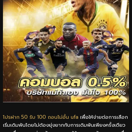
โปรฝาก 50 รับ 100 ถอนไม่อั้น ufa
เพื่อให้ง่ายต่อการเลือก
เริ่มเดิมพันโดยไม่ต้องยุ่งยากกับการเดิมพันเพียงครั้งเดียว