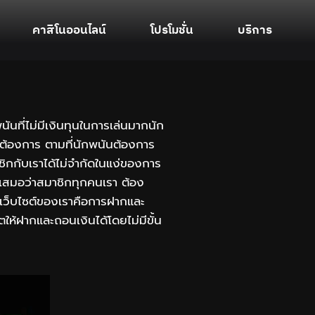
คาสิโนออนไลน์
โปรโมชั่น
บริการ
นันที่ไม่มีเงินทุนในการเล่นมากนัก
่ต้องการ ตามที่นักพนันต้องการ
ิกกับเราได้ไม่จำกัดในแง่ของการ
ิดเสมอว่าสมาชิกทุกคนเรา ต้อง
ับเว็บไซต์ของเราคือการฝากและ
ตให้ฝากและถอนเงินได้โดยไม่มีขั้น