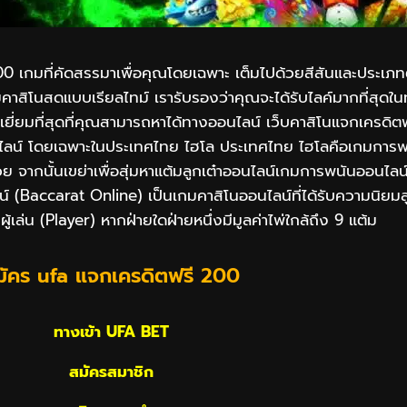
 100 เกมที่คัดสรรมาเพื่อคุณโดยเฉพาะ เต็มไปด้วยสีสันและประเภ
เกมคาสิโนสดแบบเรียลไทม์ เรารับรองว่าคุณจะได้รับไลค์มากที่สุดใน
ดเยี่ยมที่สุดที่คุณสามารถหาได้ทางออนไลน์ เว็บคาสิโนแจกเครดิ
อนไลน์ โดยเฉพาะในประเทศไทย ไฮโล ประเทศไทย ไฮโลคือเกมการพนัน
้วย จากนั้นเขย่าเพื่อสุ่มหาแต้มลูกเต๋าออนไลน์เกมการพนันออน
ไลน์ (Baccarat Online) เป็นเกมคาสิโนออนไลน์ที่ได้รับความนิยมสู
ผู้เล่น (Player) หากฝ่ายใดฝ่ายหนึ่งมีมูลค่าไพ่ใกล้ถึง 9 แต้ม
มัคร ufa แจกเครดิตฟรี 200
ทางเข้า UFA BET
สมัครสมาชิก