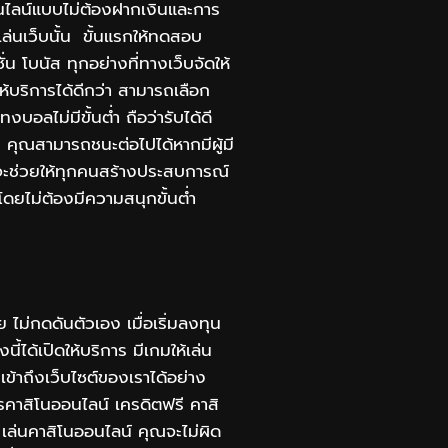
นไลน์แบบไม่ต้องฝากเงินและการ
นเว็บนั้น ขั้นแรกให้ทดสอบ
โบนัส ทุกอย่างที่ทางเว็บจัดให้
ให้บริการได้ดีกว่า สามารถเลือก
งบอลไม่มีขั้นต่ำ ถือว่ารับได้ดี
น คุณสามารถชนะต่อไปได้หากมีผู้มี
กจะช่วยให้ทุกคนสร้างประสบการณ์
โดยไม่ต้องมีความสนุกขั้นต่ำ
ไม่กดดันตัวเอง เมื่อเริ่มลงทุน
ี้ได้เปิดให้บริการ มีเกมให้เล่น
ข้าถึงเว็บไซต์ของเราได้อย่าง
รคาสิโนออนไลน์ เครดิตฟรี คาสิ
! เล่นคาสิโนออนไลน์ คุณจะไม่ผิด