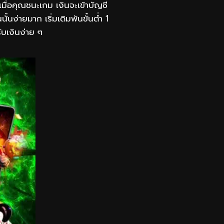
 เมื่อคุณชนะเกม เงินจะเข้าบัญชี
ง่ายมาก เริ่มเดิมพันขั้นต่ำ 1
ับเงินง่าย ๆ