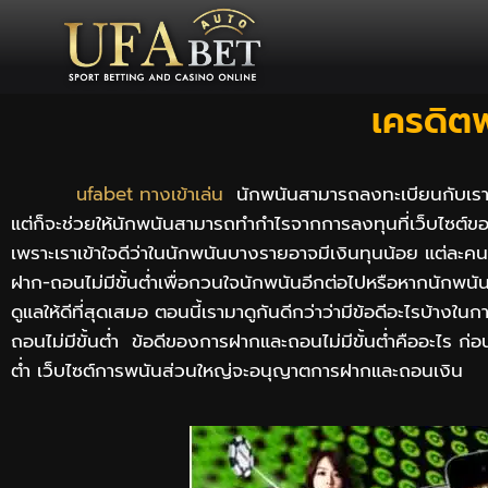
เครดิต
ufabet ทางเข้าเล่น
นักพนันสามารถลงทะเบียนกับเราได้เช
แต่ก็จะช่วยให้นักพนันสามารถทำกำไรจากการลงทุนที่เว็บไซต์ขอ
เพราะเราเข้าใจดีว่าในนักพนันบางรายอาจมีเงินทุนน้อย แต่ละค
ฝาก-ถอนไม่มีขั้นต่ำเพื่อกวนใจนักพนันอีกต่อไปหรือหากนักพนั
ดูแลให้ดีที่สุดเสมอ ตอนนี้เรามาดูกันดีกว่าว่ามีข้อดีอะไรบ้
ถอนไม่มีขั้นต่ำ ข้อดีของการฝากและถอนไม่มีขั้นต่ำคืออะไร ก่อน
ต่ำ เว็บไซต์การพนันส่วนใหญ่จะอนุญาตการฝากและถอนเงิน