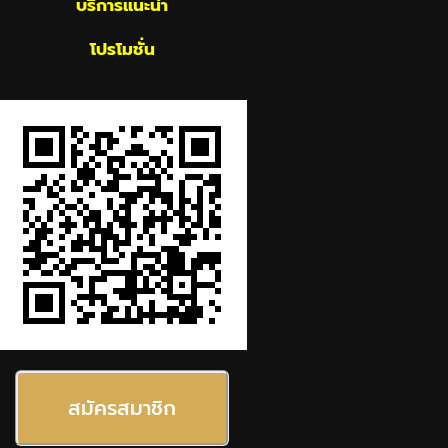
บริการแนะนำ
โปรโมชั่น
สมัครสมาชิก