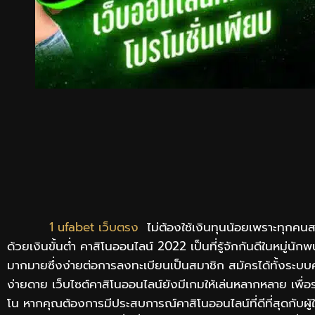
1 ufabet เว็บตรง
ไม่ต้องใช้เงินทุนน้อยเพราะทุกคนสา
ด้วยเงินขั้นต่ำ คาสิโนออนไลน์ 2022 เป็นที่รู้จักกันดีในหมู่นักพ
มากมายซึ่งง่ายต่อการลงทะเบียนเป็นสมาชิก สมัครได้ทั้งระบบค
ง่ายดาย เว็บไซต์คาสิโนออนไลน์ยังมีเกมให้เล่นหลากหลาย เพื
โน หากคุณต้องการมีประสบการณ์คาสิโนออนไลน์ที่ดีที่สุดกับผู้ให