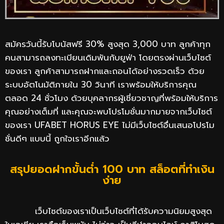
สมัครวันนี้รับโบนัสฟรี 30% สูงสุด 3,000 บาท ลูกค้าทุก
คนสามารถลงทะเบียนเดิมพันกับยูฟ่า โดยตรงผ่านเว็บไซต์
ของเรา ลูกค้าสามารถฝากและถอนได้อย่างรวดเร็ว ด้วย
ระบบอัตโนมัติภายใน 30 วินาที เราพร้อมให้บริการคุณ
ตลอด 24 ชั่วโมง ด้วยบุคลากรผู้เชี่ยวชาญที่พร้อมให้บริการ
คุณอย่างเต็มที่ และคุณจะพบโปรโมชั่นมากมายจากเว็บไซต์
ของเรา UFABET HORUS EYE ไม่มีเว็บไซต์อื่นเสนอโปรโม
ชั่นดีๆ แบบนี้ ถูกใจเราอีกแล้ว
สรุปยอดฝากขั้นต่ำ 100 บาท สล็อตที่ทำเงิน
ง่าย
เว็บไซต์ของเราเป็นเว็บไซต์ที่ได้รับความนิยมสูงสุด