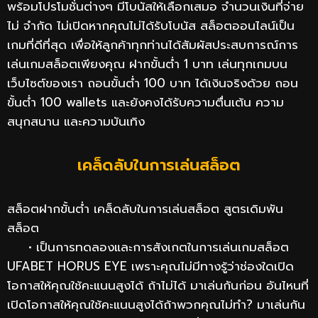
พร้อมโปรโมชั่นต่างๆ มีโบนัสให้เลือกเสมอ จำนวนเงินที่จ่าย
ไม่ จำกัด ไม่เปิดหากคุณไม่ได้รับโบนัส สล็อตออนไลน์เป็น
เกมที่ดีที่สุด เพื่อให้ลูกค้าทุกท่านได้สัมผัสประสบการณ์การ
เล่นเกมสล็อตเพียงคุณ ฝากขั้นต่ำ 1 บาท เล่นทุกเกมบน
เว็บไซต์ของเรา ถอนขั้นต่ำ 100 บาท ได้เงินจริงด้วย ถอน
ขั้นต่ำ 100 wallets และยังคงได้รับความตื่นเต้น ความ
สนุกสนาน และความบันเทิง
เคล็ดลับในการเล่นสล็อต
สล็อตฝากขั้นต่ำ เคล็ดลับในการเล่นสล็อต สูตรเดิมพัน
สล็อต
• เป็นการทดลองและการสังเกตในการเล่นเกมสล็อต
UFABET HORUS EYE เพราะคุณไม่มีทางรู้ว่าช่องใดเปิด
โอกาสให้คุณใช้คะแนนสูงได้ ถ้าไม่ได้ มาเล่นกันก่อน อันไหนที่
เปิดโอกาสให้คุณใช้คะแนนสูงได้ถ้าพวกคุณไม่ทำ? มาเล่นกัน