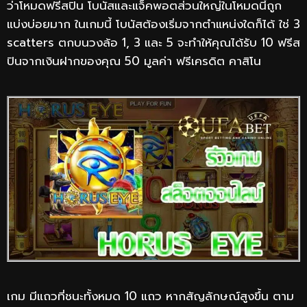
ว่าโหมดฟรีสปิน โบนัสและแจ็คพอตส่วนใหญ่ในโหมดนี้ถูก
แบ่งบ่อยมาก ในเกมนี้ โบนัสต้องเริ่มจากตำแหน่งใดก็ได้ ใช่ 3
scatters ตกบนวงล้อ 1, 3 และ 5 จะทำให้คุณได้รับ 10 ฟรีส
ปินจากเงินฝากของคุณ 50 มูลค่า ฟรีเครดิต คาสิโน
เกม มีแถวที่ชนะทั้งหมด 10 แถว หากสัญลักษณ์สูงขึ้น ตาม