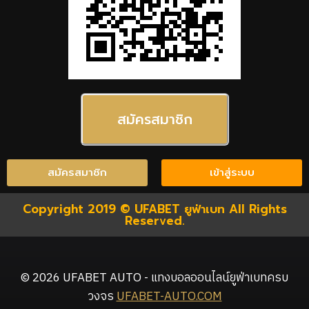
สมัครสมาชิก
สมัครสมาชิก
เข้าสู่ระบบ
Copyright 2019 © UFABET ยูฟ่าเบท All Rights
Reserved.
© 2026 UFABET AUTO - แทงบอลออนไลน์ยูฟ่าเบทครบ
วงจร
UFABET-AUTO.COM