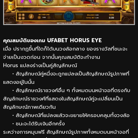
คุณสมบัติของเกม UFABET HORUS EYE
เมื่อ ปรากฏขึ้นที่ใดก็ได้บนวงล้อกลาง ของรางวัลที่ชนะจะ
จ่ายเป็นงวดก่อน จากนั้นคุณสมบัติจะทำงาน
Horus แปลงร่างเป็นคู่สัญลักษณ์
• สัญลักษณ์คู่หนึ่งจะถูกแปลงเป็นสัญลักษณ์รูปภาพที่
แสดงอยู่ในนั้น
• สัญลักษณ์ราชวงศ์อื่น ๆ ทั้งหมดบนหน้าจอที่ตรงกับ
สัญลักษณ์ราชวงศ์ที่แสดงในสัญลักษณ์คู่จะเปลี่ยนเป็น
สัญลักษณ์ภาพเดียวกัน
• สัญลักษณ์ที่แปลงแล้วจะขยายให้ครอบคลุมทั้งวงล้อ
• ชนะจะได้รับเงินอีกครั้ง
ระหว่างการหมุนฟรี สัญลักษณ์รูปภาพทั้งหมดบนหน้าจอที่