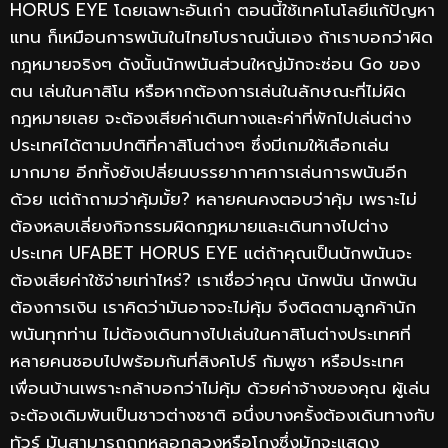
HORUS EYE โดยเฉพาะอันเก่า ตอนนี้ใช้เทคโนโลยีแก้ปัญหา
แทน ก็เหมือนการพนันในไทยโบราณนั่นเอง ถ้าเราบอกว่าผิด
กฎหมายจริงๆ ดังนั้นนักพนันส่วนใหญ่มักจะซ่อน Go ของ
ตน เล่นในคาสิโน หรือหากต้องการเล่นในลักษณะที่ไม่ผิด
กฎหมายเลย จะต้องเสียค่าเดินทางและค่าที่พักไปเล่นต่าง
ประเทศได้ตามปกติที่คาสิโนต่างๆ ซึ่งมีเกมให้เลือกเล่น
มากมาย อีกทั้งยังเปลี่ยนบรรยากาศการเล่นการพนันอีก
ด้วย แต่ถ้าถามว่าคุ้มมั้ย? หลายคนคงตอบว่าคุ้ม เพราะไม่
ต้องหลบเลี่ยงกิจกรรมผิดกฎหมายและเดินทางไปต่าง
ประเทศ UFABET HORUS EYE แต่ถ้าคุณเป็นนักพนันจะ
ต้องเสียค่าใช้จ่ายเท่าไหร่? เราเชื่อว่าคุณ นักพนัน นักพนัน
ต้องการเงิน เราคิดว่ามันอาจจะไม่คุ้ม จึงติดตามลูกค้านัก
พนันทุกท่าน ไม่ต้องเดินทางไปเล่นในคาสิโนต่างประเทศที่
หลายคนชอบไปพร้อมกันที่สิงคโปร์ กัมพูชา หรือประเทศ
เพื่อนบ้านเพราะกล้าบอกว่าไม่คุ้ม ด้วยค่าจ้างของคุณ ผู้เล่น
จะต้องเดิมพันเป็นชาวต่างชาติ อนึ่งบางครั้งต้องเดินทางกับ
ทัวร์ มันสามารถถูกหลอกลวงหรือโกงซึ่งมักจะแสดง