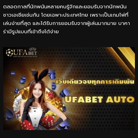
ตลอดกาลที่นักพนันหลายคนรู้จักและยอมรับจากนักพนัน
ชาวเอเชียเช่นกัน โดยเฉพาะประเทศไทย เพราะเป็นเกมไพ่ที่
เล่นง่ายที่สุด และได้รับการยอมรับจากผู้เล่นมากมาย บาคา
ร่ามีรูปแบบที่เข้าถึงได้ง่าย