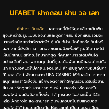
UFABET ฝากถอน ผ่าน วอ เลท
ufabet เว็บหลัก
นอกจากนี้ยังให้คุณเลือกเดิมพัน
สูงและต่ำในรูปแบบของเกมและชุดค่าผสม ซึ่งคะแนนรวมจะ
มากหรือน้อยกว่าที่เราตั้งไว้ ลุ้นมันส์ผ่านมือถือหรือเว็บไซต์
นอกจากนี้ยังมีการถ่ายทอดสดเทนนิสเพื่อให้คุณมีโอกาสได้
เห็นนักเทนนิสที่คุณรักมากที่สุด ที่คุณสามารถเดิมพันได้
อย่างเต็มที่ อย่าพลาดทุกนัดที่คุณเดิมพันเทนนิสออนไลน์กับ
เรา แทงบอลแต่ก็มีคาสิโนออนไลน์ สำหรับลูกค้าที่ชอบเล่นคา
สิโนออนไลน์ พัฒนาจาก UFA CASINO ให้ทันสมัย เล่นง่าย
สนุก และเร้าใจยิ่งขึ้น แจ็คพอตง่ายทำให้คุณรวยได้ในชั่วข้าม
คืน สมาชิกทุกท่านสามารถเดิมพัน บาคาร่า หรือ คาสิโน
ออนไลน์ บนมือถือ แท็บเล็ต ได้ทุกระบบ ไม่ว่าจะเป็น IOS
หรือ Android และสามารถเดิมพันควบคู่ไปกับแทงบอล
ออนไลน์ได้ ในขณะเดียวกัน Baccarat เป็นเกมยอดนิยม