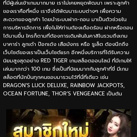
ที่มีผู้เล่นเข้าเกมมากมาย เราไม่เคยหยุดพัฒนา เพราะลูกค้า
ของเราคือที่หนึ่ง เราจึงได้พัฒนาระบบต่างๆ เพื่อความ
สะดวกของลูกค้า โดยนำระบบฝาก-ถอน มาเป็นตัวช่วยใน
การบริหารจัดการ เพื่อไม่ให้ท่านต้องเดือดร้อน ฝากหรือถอน
ได้นานขึ้น ใครก็ตามที่ต้องการเดิมพันในคาสิโนรวมถึงเกม
บาคาร่า ลูกเต๋า ป๊อกเด้ง เสือมังกร หรือ รูเล็ต ต้องนึกถึง
เว็บไซต์ของเราเป็นเว็บไซต์แรก อีกหนึ่งบริการที่ได้รับความ
นิยมสูงสุดอย่าง RED TIGER เกมสล็อตออนไลน์ ที่มีเกมให้
เล่นมากกว่า 100 เกม ซึ่งเป็นที่นิยมมากกับลูกค้าที่ขี่ มีเกม
สล็อตที่นักปั่นทุกคนชอบมารวมไว้ที่นี่ที่เดียว เช่น
DRAGON’S LUCK DELUXE, RAINBOW JACKPOTS,
OCEAN FORTUNE, THOR’S VENGEANCE เป็นต้น