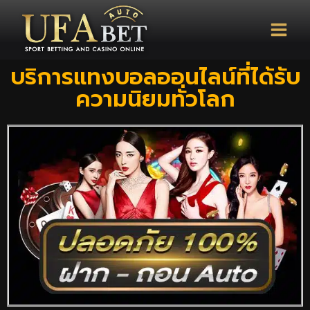
บริการแทงบอลออนไลน์ที่ได้รับ
ความนิยมทั่วโลก