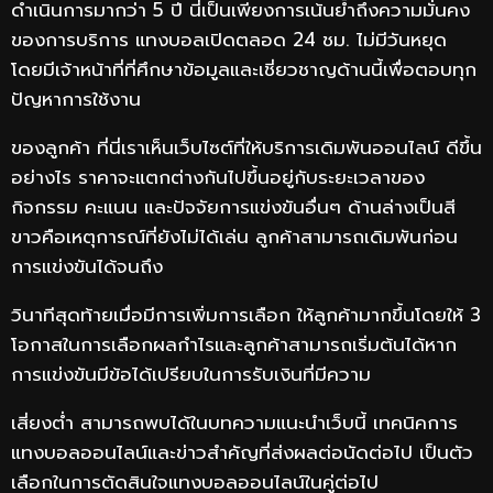
ดำเนินการมากว่า 5 ปี นี่เป็นเพียงการเน้นย้ำถึงความมั่นคง
ของการบริการ แทงบอลเปิดตลอด 24 ชม. ไม่มีวันหยุด
โดยมีเจ้าหน้าที่ที่ศึกษาข้อมูลและเชี่ยวชาญด้านนี้เพื่อตอบทุก
ปัญหาการใช้งาน
ของลูกค้า ที่นี่เราเห็นเว็บไซต์ที่ให้บริการเดิมพันออนไลน์ ดีขึ้น
อย่างไร ราคาจะแตกต่างกันไปขึ้นอยู่กับระยะเวลาของ
กิจกรรม คะแนน และปัจจัยการแข่งขันอื่นๆ ด้านล่างเป็นสี
ขาวคือเหตุการณ์ที่ยังไม่ได้เล่น ลูกค้าสามารถเดิมพันก่อน
การแข่งขันได้จนถึง
วินาทีสุดท้ายเมื่อมีการเพิ่มการเลือก ให้ลูกค้ามากขึ้นโดยให้ 3
โอกาสในการเลือกผลกำไรและลูกค้าสามารถเริ่มต้นได้หาก
การแข่งขันมีข้อได้เปรียบในการรับเงินที่มีความ
เสี่ยงต่ำ สามารถพบได้ในบทความแนะนำเว็บนี้ เทคนิคการ
แทงบอลออนไลน์และข่าวสำคัญที่ส่งผลต่อนัดต่อไป เป็นตัว
เลือกในการตัดสินใจแทงบอลออนไลน์ในคู่ต่อไป