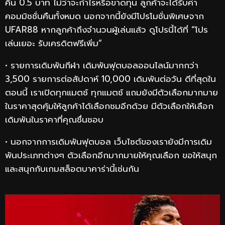
คืน 0.5 บาท ไม่ว่าจะกำไรหรือขาดทุน ลูกค้าจะได้รับค่า
คอมมิชชั่นคืนทั้งหมด นอกจากนี้ยังมีโปรโมชั่นพิเศษจาก
UFAR88 หากลูกค้าถึงจำนวนผู้เล่นแล้ว ดูโปรนี้ได้ที่ “โปร
เล่นเยอะ รับเครดิตฟรีเพิ่ม”
• รายการเดิมพันกีฬา เดิมพันฟุตบอลออนไลน์มากกว่า
3,500 รายการต่อสัปดาห์ 10,000 เดิมพันต่อวัน ดีที่สุดใน
ตอนนี้ เราเปิดทุกแมตช์ ทุกแมตช์ แถมยังมีตัวเลือกมากมาย
ในราคาสุดคุ้มให้ลูกค้าได้เลือกชมอีกด้วย มีตัวเลือกให้เลือก
เดิมพันในราคาที่คุณชื่นชอบ
• นอกจากการเดิมพันฟุตบอล เว็บไซต์ของเรายังมีการเดิม
พันประเภทต่างๆ ตัวเลือกอีกมากมายให้คุณเลือก ขอให้สนุก
และสนุกกับเกมสล็อตบาคาร่านี้เช่นกัน