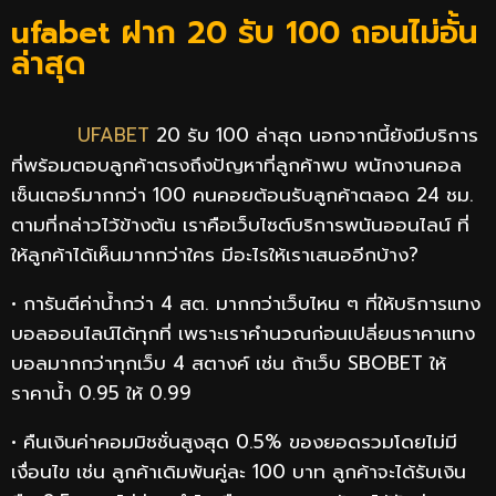
ufabet ฝาก 20 รับ 100 ถอนไม่อั้น
ล่าสุด
UFABET
20 รับ 100 ล่าสุด นอกจากนี้ยังมีบริการ
ที่พร้อมตอบลูกค้าตรงถึงปัญหาที่ลูกค้าพบ พนักงานคอล
เซ็นเตอร์มากกว่า 100 คนคอยต้อนรับลูกค้าตลอด 24 ชม.
ตามที่กล่าวไว้ข้างต้น เราคือเว็บไซต์บริการพนันออนไลน์ ที่
ให้ลูกค้าได้เห็นมากกว่าใคร มีอะไรให้เราเสนออีกบ้าง?
• การันตีค่าน้ำกว่า 4 สต. มากกว่าเว็บไหน ๆ ที่ให้บริการแทง
บอลออนไลน์ได้ทุกที่ เพราะเราคำนวณก่อนเปลี่ยนราคาแทง
บอลมากกว่าทุกเว็บ 4 สตางค์ เช่น ถ้าเว็บ SBOBET ให้
ราคาน้ำ 0.95 ให้ 0.99
• คืนเงินค่าคอมมิชชั่นสูงสุด 0.5% ของยอดรวมโดยไม่มี
เงื่อนไข เช่น ลูกค้าเดิมพันคู่ละ 100 บาท ลูกค้าจะได้รับเงิน