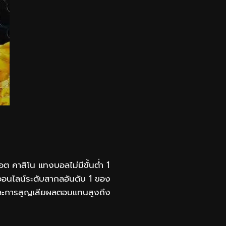
อต คาสิโน แทงบอลไม่มีขั้นต่ำ 1
นันออนไลน์ระดับสากลอันดับ 1 ของ
ิงและการสูญเสียผลตอบแทนสูงถึง