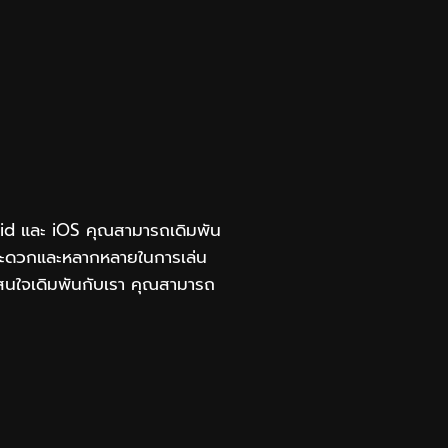
roid และ iOS คุณสามารถเดิมพัน
ามสะดวกและหลากหลายในการเล่น
่สนใจเดิมพันกับเรา คุณสามารถ