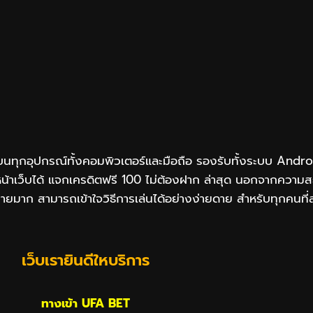
น บนทุกอุปกรณ์ทั้งคอมพิวเตอร์และมือถือ รองรับทั้งระบบ And
านหน้าเว็บได้ แจกเครดิตฟรี 100 ไม่ต้องฝาก ล่าสุด นอกจากคว
่ายมาก สามารถเข้าใจวิธีการเล่นได้อย่างง่ายดาย สำหรับทุกคนที
เว็บเรายินดีใหบริการ
ทางเข้า UFA BET