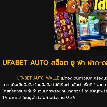
UFABET AUTO สล็อต ยู ฟ่า ฝาก-ถ
UFABET AUTO WALLE
ไม่ต้องเดินทางไปที่เครื่องโ
บาท เติมเงินมือถือ โอนมือถือ ไม่มีเงินฝากขั้นต่ำ เริ่มที่ 1 
ไทยที่รองรับผู้เล่นจำนวนมากพร้อมกันมากกว่า 1 ล้านบัญชีพร้
1% มากกว่าไซต์ยูฟ่าทั่วไปผ่านตัวแทน 0.5%