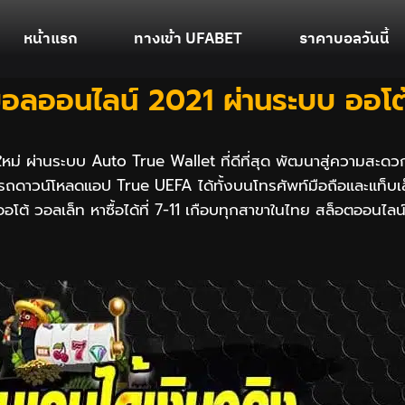
หน้าแรก
ทางเข้า UFABET
ราคาบอลวันนี้
ลออนไลน์ 2021 ผ่านระบบ ออโต
่ ผ่านระบบ Auto True Wallet ที่ดีที่สุด พัฒนาสู่ความสะดว
รถดาวน์โหลดแอป True UEFA ได้ทั้งบนโทรศัพท์มือถือและแท็บเล็
ออโต้ วอลเล็ท หาซื้อได้ที่ 7-11 เกือบทุกสาขาในไทย สล็อตออนไ