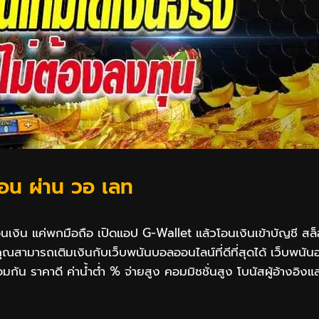
อน ผ่าน วอ เลท
อนเงิน แค่พกมือถือ เปิดแอป G-Wallet แล้วโอนเงินเข้าบัญชี สล็
บาท คุณสามารถเติมเงินกับเว็บพนันบอลออนไลน์ที่ดีที่สุดได้ เว็บพ
อมกัน ราคาดี ค่าน้ำต่ำ % จ่ายสูง คอมมิชชั่นสูง โบนัสผู้อ้างอ