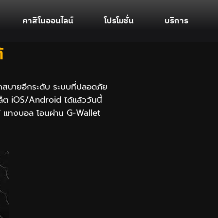
คาสิโนออนไลน์
โปรโมชั่น
บริการ
้
กสบายอีกระดับ ระบบที่ปลอดภัย
ต iOS/Android ได้แล้ววันนี้
ลน์ แทงบอล โอนผ่าน G-Wallet