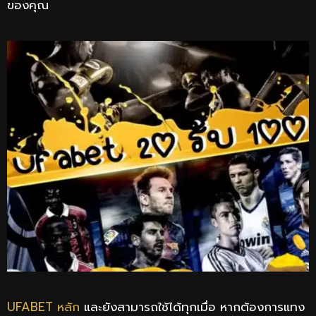
ของคุณ
UFABET หลัก
และยังสามารถใช้ได้ทุกเมื่อ หากต้องการแทง