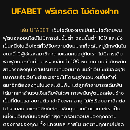
UFABET ฟรีเครดิต ไม่ต้องฝาก
เล่น UFABET
เว็บไซต์ของเราเป็นเว็บไซต์เดิมพัน
ฟุตบอลออนไลน์ไม่มีการเล่นขั้นต่ำ ถอนขั้นต่ำ 100 และยัง
เป็นหนึ่งในเว็บไซต์ที่ได้รับความนิยมมากที่สุดในหมู่นักพนันใน
ขณะนี้ มีผู้ใช้และสมาชิกหลายแสนคนอยู่กับเรา ไม่มีการเดิม
พันฟุตบอลขั้นต่ำ การฝากขั้นต่ำ 100 หมายความว่านักพนัน
สามารถลงทุนได้ในปริมาณที่น้อยมาก แม้ว่าเว็บไซต์ของผู้ให้
บริการหรือเว็บไซต์ของเราจะไม่ได้ระบุจำนวนเงินขั้นต่ำที่
สมาชิกต้องลงทุนในแต่ละเดิมพัน แต่ลูกค้าสามารถเดิมพัน
ได้มากเท่าจำนวนเงินเดิมพันใดๆ การพนันฟุตบอลค่อนข้าง
เป็นที่นิยมและขยายตัว เข้าถึงเพศ อายุ ไม่ใช่เรื่องยากอีกต่อ
ไป จากสนามและมีลิงค์ให้สมาชิกทุกท่านติดตาม ให้เราเป็น
หนึ่งในเว็บพนันบอลที่ดีที่สุดที่พร้อมตอบสนองทุกความ
ต้องการของคุณ ทั้ง แทงบอล คาสิโน ติดตามทุกเกมโปรด