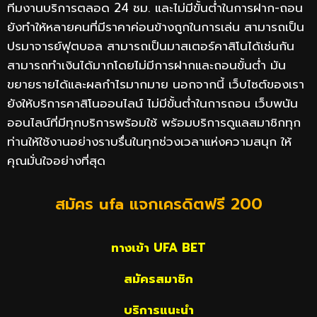
ทีมงานบริการตลอด 24 ชม. และไม่มีขั้นต่ำในการฝาก-ถอน
ยังทำให้หลายคนที่มีราคาค่อนข้างถูกในการเล่น สามารถเป็น
ปรมาจารย์ฟุตบอล สามารถเป็นมาสเตอร์คาสิโนได้เช่นกัน
สามารถทำเงินได้มากโดยไม่มีการฝากและถอนขั้นต่ำ มัน
ขยายรายได้และผลกำไรมากมาย นอกจากนี้ เว็บไซต์ของเรา
ยังให้บริการคาสิโนออนไลน์ ไม่มีขั้นต่ำในการถอน เว็บพนัน
ออนไลน์ที่มีทุกบริการพร้อมใช้ พร้อมบริการดูแลสมาชิกทุก
ท่านให้ใช้งานอย่างราบรื่นในทุกช่วงเวลาแห่งความสนุก ให้
คุณมั่นใจอย่างที่สุด
สมัคร ufa แจกเครดิตฟรี 200
ทางเข้า UFA BET
สมัครสมาชิก
บริการแนะนำ