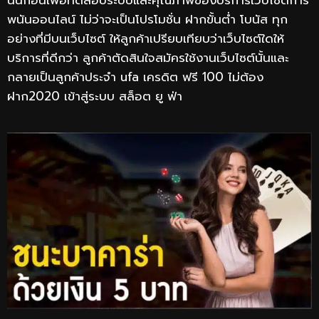
นั้นก่อนเพื่อทดสอบระบบและคุณภาพของบริการเว็บไซต์การ
พนันออนไลน์ ไม่ว่าจะเป็นโปรโมชั่น ฝากขั้นต่ำ โบนัส ทุก
อย่างที่มีบนเว็บไซต์ ให้ลูกค้าเปรียบเทียบว่าเว็บไซต์ใดให้
บริการที่ดีกว่า ลูกค้าตัดสินใจสมัครใช้งานเว็บไซต์นั้นและ
กลายเป็นลูกค้าประจำ ufa เครดิต ฟรี 100 ไม่ต้อง
ฝาก2020 เข้าสู่ระบบ สล็อต ยู ฟ่า