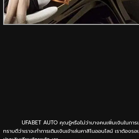
UFABET AUTO คุณรู้หรือไม่ว่าบางคนเพิ่มเงินในการเล่นสล็
ทราบดีว่าเราจะทำการเติมเงินเข้าเล่นคาสิโนออนไลน์ เราต้องร