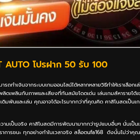
 AUTO โปรฝาก 50 รับ 100
เงินจากระบบเกมออนไลน์ได้หลากหลายวิธีทำให้เราเลือกเล่น
ี เพลิดเพลินกับภาพและเสียงที่ทันสมัยโดดเด่น เล่นเกมส์หารายได
องเดิมพันและเล่น คุณอาจได้อะไรมากกว่าที่คุณคิด คาสิโนสดเป
ามเป็นจริง คาสิโนสดมีการพัฒนามากกว่ารูปแบบอื่นๆ นั่นเป็นเ
ารชนะ ทุกอย่างทำในเวลาจริง สล็อตufa168 ดังนั้นไม่ว่าคุณจ