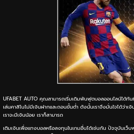
UFABET AUTO คุณสามารถเริ่มเดิมพันฟุตบอลออนไลน์ได้ทันทีด้ว
เล่นคาสิโนไม่มีเงินฝากและถอนขั้นต่ำ ดังนั้นเราจึงมั่นใจได้ว่า
เราจะมีเงินน้อย เราก็สามารถ
เติมเงินเพื่อแทงบอลหรือลงทุนในเกมอื่นได้เช่นกัน ปัจจุบันเว็บ