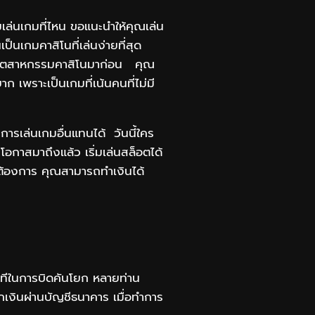
เริ่มเล่นเกมที่ไหน ขอแนะนำให้คุณเล่น
็นเกมคาสิโนที่เล่นง่ายที่สุด
นอุตสาหกรรมคาสิโนมาก่อน คุณ
 เพราะเป็นเกมที่เน้นคนที่ไม่มี
ารเล่นเกมอื่นแทนได้ วันนี้ใคร
โอกาสมาถึงแล้ว เริ่มเล่นสล็อตได้
ุณต้องการ คุณสามารถทำเงินได้
ทีในการบิดคันโยก หลายท่าน
กเงินผ่านบัญชีธนาคาร เมื่อทำการ