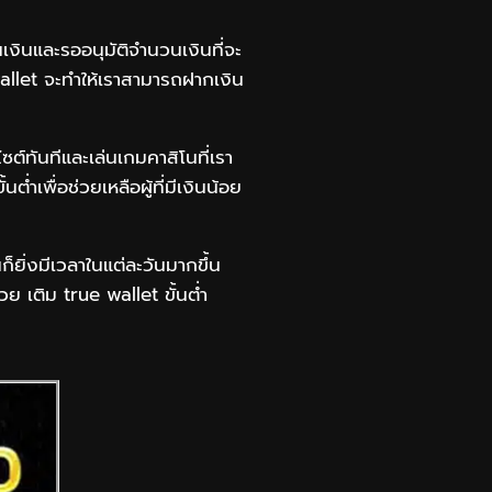
เงินและรออนุมัติจำนวนเงินที่จะ
wallet จะทำให้เราสามารถฝากเงิน
์ทันทีและเล่นเกมคาสิโนที่เรา
ำเพื่อช่วยเหลือผู้ที่มีเงินน้อย
ยิ่งมีเวลาในแต่ละวันมากขึ้น
 เติม true wallet ขั้นต่ำ