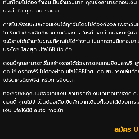
ทันทีโดยไม่ต้องทำเงินเป็นจำนวนมาก คุณยังสามารถถอนเงิน ดังน
ประจำวัน คุณสามารถเล่น
คาสิโนเพื่อชนะและถอนเงินได้ทุกวันโดยไม่ต้องกังวล เพราะวันเ
โนเริ่มต้นด้วยเงินที่พวกเขาต้องการ ใครมีเวลาว่างเยอะนะรู้ย
จะมีรายได้เข้ามาในขณะที่คุณไม่ได้ทำงาน ในบทความนี้เราจะมาแ
ประโยชน์สูงสุด Ufa168 มือ ถือ
ตอนนี้คุณสามารถเริ่มสร้างรายได้ด้วยการเล่นเกมยิงปลาฟรี ยูฟ่
คุณใช้เครดิตฟรี ไม่ต้องฝาก ufa1688ไทย คุณสามารถเล่นด้วยเง
ได้รับเครดิตฟรีสำหรับการยิงปลา
ที่จะช่วยให้คุณไม่ต้องเติมเงิน สามารถทำเงินได้มากมายจากเ
ตอนนี้ คุณไม่จำเป็นต้องเสียเงินสักบาทเดียวก็รวยได้ด้วยการเล่
เงิน ufa1688 auto ทางเข้า
สมัคร 