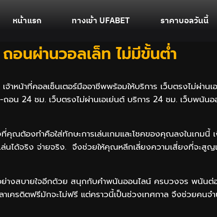
หน้าแรก
ทางเข้า UFABET
ราคาบอลวันนี้
ถอนผ่านวอลเล็ท ไม่มีขั้นต่ำ
้าที่คอลเซ็นเตอร์มืออาชีพพร้อมให้บริการ เว็บตรงไม่ผ่านเอ
-ถอน 24 ชม. เว็บตรงไม่ผ่านเอเย่นต์ บริการ 24 ชม. เว็บพนันออน
ิ่งที่คุณต้องทำคือใส่ทักษะการเล่นเกมและโชคของคุณลงในเกมนี้
เล่นได้จริง จ่ายจริง. จึงช่วยให้คุณหลีกเลี่ยงความเสี่ยงที่จะสูญเ
่ายอย่างสบายใจอีกด้วย สนุกกับคำพนันออนไลน์ ครบวงจร พนันต่
ปลาเครดิตฟรีมักจะไม่ฟรี แต่คราวนี้เป็นช่วงเทศกาล จึงช่วยคนจ