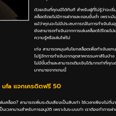
ด้วยเงินที่คุณมีได้ทันที สำหรับผู้ที่ไม่รู้ว่าจะ
สล็อตโดยไม่มีการฝากและถอนขั้นต่ำ เพราะมันเป
แม้ว่าคุณจะไม่มีประสบการณ์ในการทำเงินใ
ยังสามารถทำเงินจากการเล่นสล็อตได้โดยไม่ยาก
ความรู้หรือเล่นไพ่ไม่
เก่ง สามารถหมุนคันโยกสล็อตเพื่อทำเงินแทนก
ไม่รู้จักการทำเงินจากอุตสาหกรรมคาสิโนบ้าง 
ไม่มีขั้นต่ำและสามารถเติมเงินได้มากเท่าที่ค
มากมายจากเกมนี้
ufa แจกเครดิตฟรี 50
อต? สามารถเพิ่มระดับเสียงเป็นสิบเท่า ใช้เวลาเพียงไม่กี่นา
อเป็นเวลานานสำหรับการอนุมัติ เพราะในระบบเก่า เราต้องทำการฝา