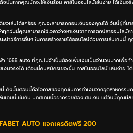
ั้นหากคุณมักจะให้เงินร้อน คาสิโนออนไลน์เล่นง่าย ได้เงินจริง 
ดียวเล่นได้แค่ร้อย คุณจะสามารถถอนเงินของคุณได้ วันนี้ผู้ที่
ังว่าทุกวันนี้คุณสามารถใช้เวลาว่างหาเงินจากการตกปลาออนไลน์หา
นะนำวิธีการอื่นๆ ในการสร้างรายได้ออนไลน์ด้วยการเล่นเกมนี้ คุณ
า 1688 auto ที่คุณไม่จำเป็นต้องเพิ่มเงินเป็นจำนวนมากเพื่อทำเง
ินจริงได้ เดือนนี้คนสมัครเยอะขึ้น คาสิโนออนไลน์ เล่นง่าย ได
กมนี้ ดังนั้นตอนนี้คือโอกาสของคุณในการทำเงินจากอุตสาหกรรมค
นเกมนี้เช่นกัน ปกติเกมนี้อยากรวยต้องเติมเงิน แต่วันนี้คุณมีสิท
UFABET AUTO แจกเครดิตฟรี 200