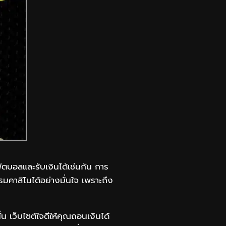
ุตบอลและรับเงินได้เช่นกัน การ
รรมคาสิโนได้อย่างมั่นใจ เพราะถึง
้น เว็บไซต์ใจดีให้คุณถอนเงินได้