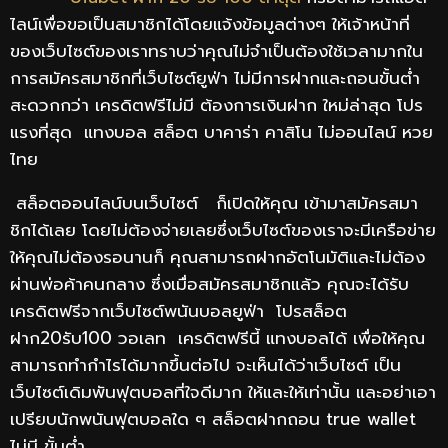
ไลน์เพื่อขอเป็นสมาชิกได้โดยแจ้งข้อมูลต่างๆ ให้เจ้าหน้าที่
ของเว็บไซต์ของเราทราบว่าคุณไม่จำเป็นต้องใช้เวลามากใน
การสมัครสมาชิกที่เว็บไซต์ยูฟ่า ไม่มีการฝากและถอนขั้นต่ำ
สะดวกกว่า
เครดิตฟรีไม่มี ต้องการเงินฝาก ใหม่ล่าสุด โปร
แรงที่สุด แทงบอล สล็อต บาคาร่า คาสิโน ไม่ออนไลน์ หวย
ไทย
สล็อตออนไลน์บนเว็บไซต์ ก็เปิดให้คุณ เข้ามาสมัครสมา
ชิกได้เลย โดยไม่ต้องจ่ายเลยซึ่งเว็บไซต์ของเราจะมีเครือข่าย
ให้คุณไม่ต้องรอนานก็
คุณสามารถฝากอัตโนมัติและไม่ต้อง
ผ่านพ่อค้าคนกลาง ซึ่งเมื่อสมัครสมาชิกแล้ว คุณจะได้รับ
เครดิตฟรีจากเว็บไซต์พนันบอลยูฟ่า
โปรสล็อต
ฝาก20รับ100 วอเลท
เครดิตฟรีนี้ แทงบอลได้ เพื่อให้คุณ
สามารถทำกำไรได้มากขึ้นต่อไป จะเห็นได้ว่าเว็บไซต์ เป็น
เว็บไซต์เดิมพันฟุตบอลที่ใจดีมาก ให้และให้เท่านั้น และอย่าเอา
เปรียบนักพนันฟุตบอลใด ๆ
สล็อตฝากถอน true wallet
ไม่มี ขั้นต่ำ