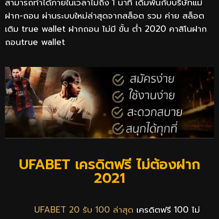
สามารถทำได้ภายในเวลาไม่ถึง 1 นาที เดิมพันกับบริษัทแม่
ฝาก-ถอน ผ่านระบบใหม่ล่าสุดจากสล็อต รวม ค่าย สล็อต
เติม true wallet ฝากถอน ไม่มี ขั้น ต่ํา 2020 คาสิโนฝาก
ถอนtrue wallet
UFABET เครดิตฟรี ไม่ต้องฝาก
2021
UFABET 20 รับ 100 ล่าสุด
เครดิตฟรี 100 ไม่