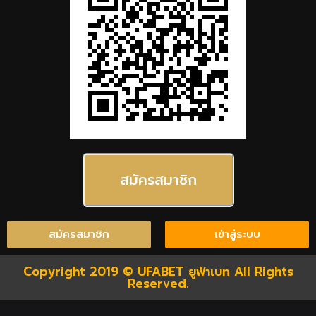
สมัครสมาชิก
สมัครสมาชิก
เข้าสู่ระบบ
Copyright 2019 © UFABET ยูฟ่าเบท All Rights
Reserved.