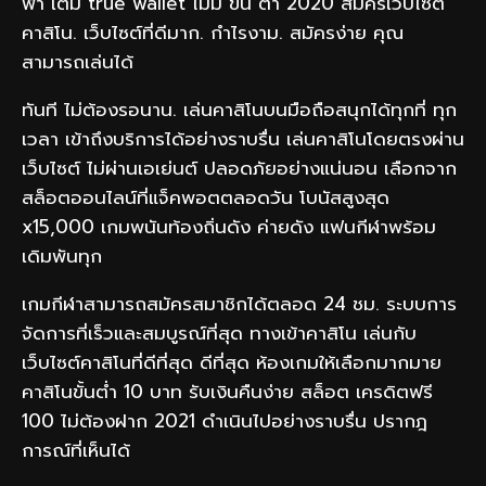
ฟ้า เติม true wallet ไม่มี ขั้น ต่ํา 2020 สมัครเว็บไซต์
คาสิโน. เว็บไซต์ที่ดีมาก. กำไรงาม. สมัครง่าย คุณ
สามารถเล่นได้
ทันที ไม่ต้องรอนาน. เล่นคาสิโนบนมือถือสนุกได้ทุกที่ ทุก
เวลา เข้าถึงบริการได้อย่างราบรื่น เล่นคาสิโนโดยตรงผ่าน
เว็บไซต์ ไม่ผ่านเอเย่นต์ ปลอดภัยอย่างแน่นอน เลือกจาก
สล็อตออนไลน์ที่แจ็คพอตตลอดวัน โบนัสสูงสุด
x15,000 เกมพนันท้องถิ่นดัง ค่ายดัง แฟนกีฬาพร้อม
เดิมพันทุก
เกมกีฬาสามารถสมัครสมาชิกได้ตลอด 24 ชม. ระบบการ
จัดการที่เร็วและสมบูรณ์ที่สุด ทางเข้าคาสิโน เล่นกับ
เว็บไซต์คาสิโนที่ดีที่สุด ดีที่สุด ห้องเกมให้เลือกมากมาย
คาสิโนขั้นต่ำ 10 บาท รับเงินคืนง่าย
สล็อต เครดิตฟรี
100 ไม่ต้องฝาก 2021
ดำเนินไปอย่างราบรื่น ปรากฎ
การณ์ที่เห็นได้