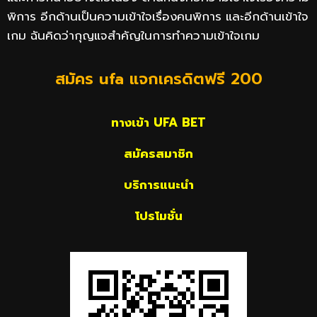
พิการ อีกด้านเป็นความเข้าใจเรื่องคนพิการ และอีกด้านเข้าใจ
เกม ฉันคิดว่ากุญแจสำคัญในการทำความเข้าใจเกม
สมัคร ufa แจกเครดิตฟรี 200
ทางเข้า UFA BET
สมัครสมาชิก
บริการแนะนำ
โปรโมชั่น