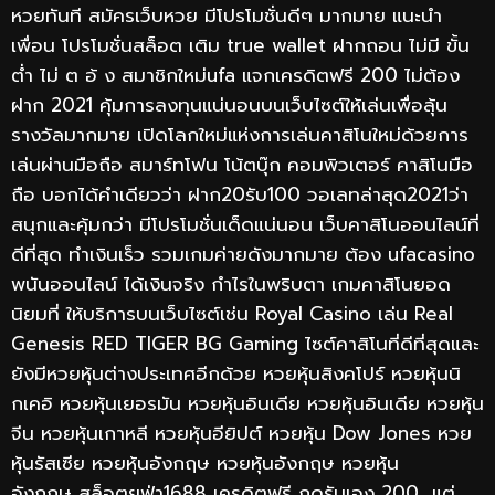
หวยทันที สมัครเว็บหวย มีโปรโมชั่นดีๆ มากมาย แนะนำ
เพื่อน โปรโมชั่นสล็อต เติม true wallet ฝากถอน ไม่มี ขั้น
ต่ำ ไม่ ต อ้ ง สมาชิกใหม่ufa แจกเครดิตฟรี 200 ไม่ต้อง
ฝาก 2021 คุ้มการลงทุนแน่นอนบนเว็บไซต์ให้เล่นเพื่อลุ้น
รางวัลมากมาย เปิดโลกใหม่แห่งการเล่นคาสิโนใหม่ด้วยการ
เล่นผ่านมือถือ สมาร์ทโฟน โน้ตบุ๊ก คอมพิวเตอร์ คาสิโนมือ
ถือ บอกได้คำเดียวว่า ฝาก20รับ100 วอเลทล่าสุด2021ว่า
สนุกและคุ้มกว่า มีโปรโมชั่นเด็ดแน่นอน เว็บคาสิโนออนไลน์ที่
ดีที่สุด ทำเงินเร็ว รวมเกมค่ายดังมากมาย ต้อง ufacasino
พนันออนไลน์ ได้เงินจริง กำไรในพริบตา เกมคาสิโนยอด
นิยมที่ ให้บริการบนเว็บไซต์เช่น Royal Casino เล่น Real
Genesis RED TIGER BG Gaming ไซต์คาสิโนที่ดีที่สุด
และ
ยังมีหวยหุ้นต่างประเทศอีกด้วย หวยหุ้นสิงคโปร์ หวยหุ้นนิ
กเคอิ หวยหุ้นเยอรมัน หวยหุ้นอินเดีย หวยหุ้นอินเดีย หวยหุ้น
จีน หวยหุ้นเกาหลี หวยหุ้นอียิปต์ หวยหุ้น Dow Jones หวย
หุ้นรัสเซีย หวยหุ้นอังกฤษ หวยหุ้นอังกฤษ หวยหุ้น
อังกฤษ
สล็อตยูฟ่า1688 เครดิตฟรี กดรับเอง 200 แต่