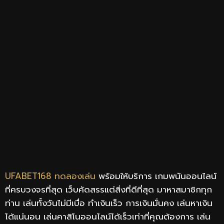
UFABET168 ทดลองเล่น
พร้อมให้บริการ เกมพนันออนไลน์
ที่ครบวงจรที่สุด เว็บคัดสรรแต่สิ่งที่ดีที่สุด มาหาสมาชิกทุก
ท่าน เล่นทั้งวันไม่มีเบื่อ ทำเงินเร็ว การเงินมั่นคง เล่นหาเงิน
ได้แน่นอน เล่นคาสิโนออนไลน์ได้เร็วเท่าที่คุณต้องการ เล่น