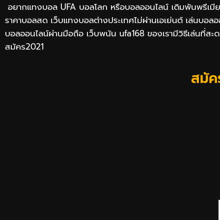
อยากแทงบอล UFA บอลโลก หรือบอลออนไลน์ เดิมพันพรีเมียร์ล
ราคาบอลสด เว็บแทงบอลต่างประเทศไม่ผ่านเอเย่นต์ เล่นบอล
บอลออนไลน์ผ่านมือถือ เว็บพนัน ufa168 ของเรามีวิธีเล่นที่สะด
สมัคร2021
สมัค