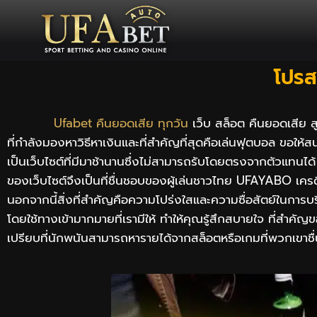
โปรส
Ufabet คืนยอดเสีย ทุกวัน
เว็บ สล็อต คืนยอดเสีย ส
ที่กำลังมองหาวิธีหาเงินและที่สำคัญที่สุดคือเล่นฟุตบอล ขอให้สน
เป็นเว็บไซต์ที่มีมาช้านานซึ่งไม่สามารถรับโดยตรงจากตัวแทน
ของเว็บไซต์จึงเป็นที่ชื่นชอบของผู้เล่นชาวไทย UFAYABO เครด
นอกจากนี้สิ่งที่สำคัญคือความโปร่งใสและความซื่อสัตย์ในการ
โดยใช้ทางเข้ามากมายที่เรามีให้ ทำให้คุณรู้สึกสบายใจ ที่สำคั
เปรียบที่นักพนันสามารถหารายได้จากสล็อตหรือเกมที่พวกเขาช