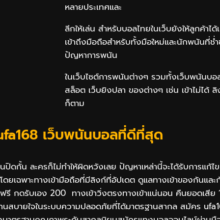
หลายประเทศและ
ลีกให้เล่น สำหรับบอลไทยในเว็บยังให้ลูกค้า
เข้าถึงมือถือสำหรับทั้งมือใหม่และนักพนันที
ปัญหาการพนัน
ในเว็บไซต์การพนันต่างๆ รวมทั้งเว็บพนันบอ
สล็อต เว็บยิงปลา ของต่างๆ เช่น เข้าไม่ได้ ลิงค
ก็ตาม
fa168 เว็บพนันบอลที่ดีที่สุด
ปิดกั้น ละครก็ไม่ทำให้ผิดหวังเลย ปัญหาเหล่านี้จะได้รับการแก้
ี้โดยเฉพาะทางเข้ามือถือที่มีลิงก์ที่อัปเดต ดูแลทางเข้าของกัน
่ เครดิตฟรี กดรับเอง 200 ทางเข้าวิ่งตรงทางเข้าแน่นอน คืนยอดเ
นทุกท่านสบายใจในระบบความปลอดภัยที่ได้มาตรฐานสากล สมัคร ufa168
ตรงมาตรฐานคุณภาพระดับสากลนิยมสมัครแทงบอลออนไลน์ผ่านมือ