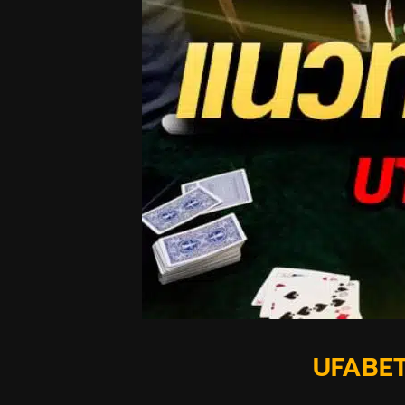
UFABET 