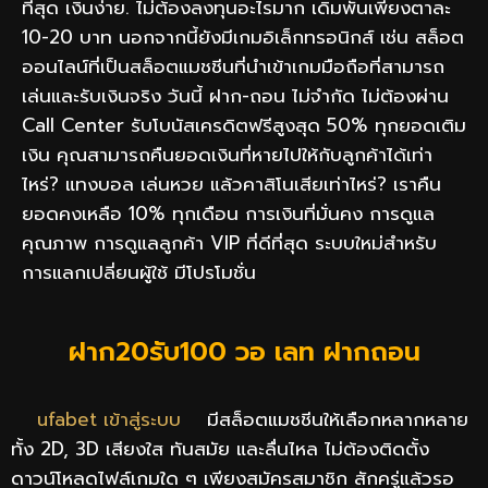
ที่สุด เงินง่าย. ไม่ต้องลงทุนอะไรมาก เดิมพันเพียงตาละ
10-20 บาท นอกจากนี้ยังมีเกมอิเล็กทรอนิกส์ เช่น สล็อต
ออนไลน์ที่เป็นสล็อตแมชชีนที่นำเข้าเกมมือถือที่สามารถ
เล่นและรับเงินจริง วันนี้ ฝาก-ถอน ไม่จำกัด ไม่ต้องผ่าน
Call Center รับโบนัสเครดิตฟรีสูงสุด 50% ทุกยอดเติม
เงิน คุณสามารถคืนยอดเงินที่หายไปให้กับลูกค้าได้เท่า
ไหร่? แทงบอล เล่นหวย แล้วคาสิโนเสียเท่าไหร่? เราคืน
ยอดคงเหลือ 10% ทุกเดือน การเงินที่มั่นคง การดูแล
คุณภาพ การดูแลลูกค้า VIP ที่ดีที่สุด ระบบใหม่สำหรับ
การแลกเปลี่ยนผู้ใช้ มีโปรโมชั่น
ฝาก20รับ100 วอ เลท ฝากถอน
ufabet เข้าสู่ระบบ
มีสล็อตแมชชีนให้เลือกหลากหลาย
ทั้ง 2D, 3D เสียงใส ทันสมัย และลื่นไหล ไม่ต้องติดตั้ง
ดาวน์โหลดไฟล์เกมใด ๆ เพียงสมัครสมาชิก สักครู่แล้วรอ