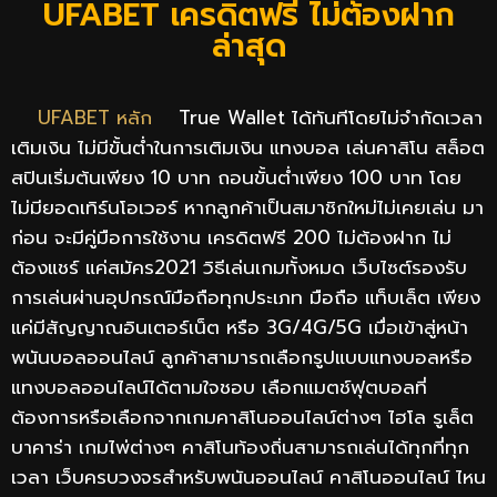
UFABET เครดิตฟรี ไม่ต้องฝาก
ล่าสุด
UFABET หลัก
True Wallet ได้ทันทีโดยไม่จำกัดเวลา
เติมเงิน ไม่มีขั้นต่ำในการเติมเงิน แทงบอล เล่นคาสิโน สล็อต
สปินเริ่มต้นเพียง 10 บาท ถอนขั้นต่ำเพียง 100 บาท โดย
ไม่มียอดเทิร์นโอเวอร์ หากลูกค้าเป็นสมาชิกใหม่ไม่เคยเล่น มา
ก่อน จะมีคู่มือการใช้งาน เครดิตฟรี 200 ไม่ต้องฝาก ไม่
ต้องแชร์ แค่สมัคร2021 วิธีเล่นเกมทั้งหมด เว็บไซต์รองรับ
การเล่นผ่านอุปกรณ์มือถือทุกประเภท มือถือ แท็บเล็ต เพียง
แค่มีสัญญาณอินเตอร์เน็ต หรือ 3G/4G/5G เมื่อเข้าสู่หน้า
พนันบอลออนไลน์ ลูกค้าสามารถเลือกรูปแบบแทงบอลหรือ
แทงบอลออนไลน์ได้ตามใจชอบ เลือกแมตช์ฟุตบอลที่
ต้องการหรือเลือกจากเกมคาสิโนออนไลน์ต่างๆ ไฮโล รูเล็ต
บาคาร่า เกมไพ่ต่างๆ คาสิโนท้องถิ่นสามารถเล่นได้ทุกที่ทุก
เวลา เว็บครบวงจรสำหรับพนันออนไลน์ คาสิโนออนไลน์ ไหน