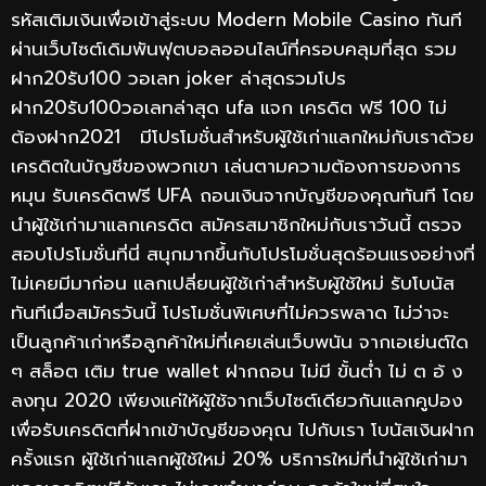
รหัสเติมเงินเพื่อเข้าสู่ระบบ Modern Mobile Casino ทันที
ผ่านเว็บไซต์เดิมพันฟุตบอลออนไลน์ที่ครอบคลุมที่สุด รวม
ฝาก20รับ100 วอเลท joker ล่าสุดรวมโปร
ฝาก20รับ100วอเลทล่าสุด ufa แจก เครดิต ฟรี 100 ไม่
ต้องฝาก2021 มีโปรโมชั่นสำหรับผู้ใช้เก่าแลกใหม่กับเราด้วย
เครดิตในบัญชีของพวกเขา เล่นตามความต้องการของการ
หมุน รับเครดิตฟรี UFA ถอนเงินจากบัญชีของคุณทันที โดย
นำผู้ใช้เก่ามาแลกเครดิต สมัครสมาชิกใหม่กับเราวันนี้ ตรวจ
สอบโปรโมชั่นที่นี่ สนุกมากขึ้นกับโปรโมชั่นสุดร้อนแรงอย่างที่
ไม่เคยมีมาก่อน แลกเปลี่ยนผู้ใช้เก่าสำหรับผู้ใช้ใหม่ รับโบนัส
ทันทีเมื่อสมัครวันนี้ โปรโมชั่นพิเศษที่ไม่ควรพลาด ไม่ว่าจะ
เป็นลูกค้าเก่าหรือลูกค้าใหม่ที่เคยเล่นเว็บพนัน จากเอเย่นต์ใด
ๆ สล็อต เติม true wallet ฝากถอน ไม่มี ขั้นต่ำ ไม่ ต อ้ ง
ลงทุน 2020 เพียงแค่ให้ผู้ใช้จากเว็บไซต์เดียวกันแลกคูปอง
เพื่อรับเครดิตที่ฝากเข้าบัญชีของคุณ ไปกับเรา โบนัสเงินฝาก
ครั้งแรก ผู้ใช้เก่าแลกผู้ใช้ใหม่ 20% บริการใหม่ที่นำผู้ใช้เก่ามา