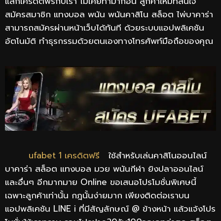
แลกเครดิตฟรีกับเรา ไม่เคยทำมาก่อน ลูกค้าใหม่ที่สนใจ
สมัครสมาชิก แทงบอล พนัน พนันคาสิโน สล็อต ไพ่บาคาร่า
สามารถสมัครผ่านหน้าเว็บได้ทันที ด้วยระบบแอปพลิเคชัน
อัตโนมัติ ทำธุรกรรมด้วยตนเองทางโทรศัพท์มือถือของคุณ
ufabet 1 เครดิตฟรี
ใช้สำหรับเล่นคาสิโนออนไลน์
บาคาร่า สล็อต แทงบอล มวย พนันกีฬา ยิงปลาออนไลน์
และอื่นๆ อีกมากมาย Online ขอเสนอโปรโมชั่นพิเศษนี้
เฉพาะลูกค้าเท่านั้น กฎนั้นง่ายมาก เพียงติดต่อเราบน
แอปพลิเคชัน LINE i ที่มีสัญลักษณ์ @ ข้างหน้า แล้วแจ้งโปร