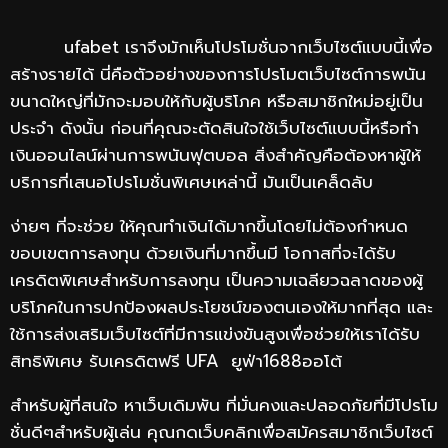
ufabet เราจึงมักเห็นโปรโมชั่นจากเว็บไซต์แบบนี้เพื่อ
สร้างรายได้ นี่คือตัวอย่างของการโปรโมตเว็บไซต์การพนัน
ขนาดใหญ่ที่มักจะมอบให้กับผู้บริโภค หรือสมาชิกใหม่อยู่เป็น
ประจำ ดังนั้น ก่อนที่คุณจะตัดสินใจใช้เว็บไซต์แบบนี้หรือทำ
เงินออนไลน์ผ่านการพนันฟุตบอล สิ่งสำคัญคือต้องหาผู้ให้
บริการที่เสนอโปรโมชั่นพิเศษเหล่านี้ มันเป็นเคล็ดลับ
ง่ายๆ ที่จะช่วย ให้คุณทำเงินได้มากขึ้นโดยไม่ต้องกำหนด
ขอบเขตการลงทุน ด้วยเงินที่มากขึ้นมี โอกาสที่จะได้รับ
เครดิตพิเศษสำหรับการลงทุน
เป็นความเฉลียวฉลาดของผู้
บริโภคในการปกป้องผลประโยชน์ของตนเองให้มากที่สุด และ
ใช้การส่งเสริมเว็บไซต์ที่มีการแข่งขันสูงเพื่อช่วยให้เราได้รับ
สิทธิพิเศษ
รับเครดิตฟรี UFA ยูฟ่า1688ออโต้
สำหรับผู้ที่สนใจ หาเว็บเดิมพัน ที่มั่นคงและปลอดภัยที่มีโปรโม
ชั่นดีๆสำหรับผู้เล่น คุณกดเว็บคลิกเพื่อสมัครสมาชิกเว็บไซต์