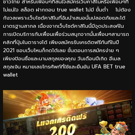
ชาวไทย สำหรับเพื่อนๆที่สนใจสมัครเว็บคาสิโนหรือเพื่อนๆที่
ไม่แน่ใจ สล็อต ฝากถอน true wallet ไม่มี ขั้นต่ำ ไม่ต้อง
กังวลเพราะเว็บไซต์คาสิโนที่ฉันนำเสนอนั้นปลอดภัยและได้
มาตรฐานสากล เนื่องจากเว็บไซต์คาสิโนนี้มีจุดประสงค์ใน
การเปิดบริการกับเพื่อนเพื่อร่วมสนุกจากนั้นเพื่อนๆสามารถ
คลิกที่ปุ่มในตารางได้ เพียงสมัครรับเครดิตฟรีทันทีในปี
2021 ชอบเว็บไหนก็กดได้เลย ขั้นตอนการสมัครง่าย ๆ
เพียงป้อนชื่อและนามสกุลของคุณ วันเดือนปีเกิด อีเมล
สกุลเงิน หมายเลขโทรศัพท์ที่ใช้และยืนยัน UFA BET true
wallet