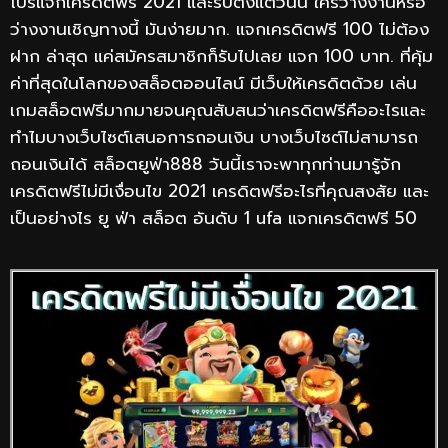
โปรแจกเครดิตฟรี 2021 และรับตั้งแต่วันนี้ ใครว่างงานหรือ
ว่างงานเชิญทางนี้ มันง่ายมาก. แจกเครดิตฟรี 100 ไม่ต้อง
ฝาก ล่าสุด แค่สมัครสมาชิกก็รับไปเลย แจก 100 บาท. ที่คุ้ม
ค่าที่สุดในโลกของสล็อตออนไลน์ มีเว็บให้เครดิตด้วย เล่น
เกมสล็อตฟรีมากมายจนคุณสับสนว่าเครดิตฟรีคืออะไรและ
ทำไมบางเว็บไซต์เสนอการถอนเงิน บางเว็บไซต์ไม่สามารถ
ถอนเงินได้ สล็อตยูฟ่า888 วันนี้เราจะพาทุกท่านมารู้จัก
เครดิตฟรีไม่มีเงื่อนไข 2021 เครดิตฟรีอะไรที่คุณสงสัย และ
เป็นอย่างไร ยู ฟ่า สล็อต อันดับ 1 ufa แจกเครดิตฟรี 50