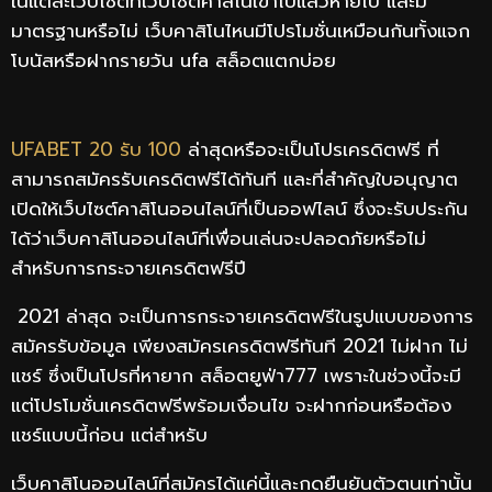
ในแต่ละเว็บไซต์ที่เว็บไซต์คาสิโนเข้าไปแล้วหายไป และมี
มาตรฐานหรือไม่ เว็บคาสิโนไหนมีโปรโมชั่นเหมือนกันทั้งแจก
โบนัสหรือฝากรายวัน ufa สล็อตแตกบ่อย
UFABET 20 รับ 100
ล่าสุดหรือจะเป็นโปรเครดิตฟรี ที่
สามารถสมัครรับเครดิตฟรีได้ทันที และที่สำคัญใบอนุญาต
เปิดให้เว็บไซต์คาสิโนออนไลน์ที่เป็นออฟไลน์ ซึ่งจะรับประกัน
ได้ว่าเว็บคาสิโนออนไลน์ที่เพื่อนเล่นจะปลอดภัยหรือไม่
สำหรับการกระจายเครดิตฟรีปี
2021 ล่าสุด จะเป็นการกระจายเครดิตฟรีในรูปแบบของการ
สมัครรับข้อมูล เพียงสมัครเครดิตฟรีทันที 2021 ไม่ฝาก ไม่
แชร์ ซึ่งเป็นโปรที่หายาก สล็อตยูฟ่า777 เพราะในช่วงนี้จะมี
แต่โปรโมชั่นเครดิตฟรีพร้อมเงื่อนไข จะฝากก่อนหรือต้อง
แชร์แบบนี้ก่อน แต่สำหรับ
เว็บคาสิโนออนไลน์ที่สมัครได้แค่นี้และกดยืนยันตัวตนเท่านั้น