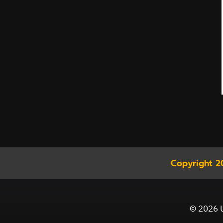
Copyright 20
© 2026 