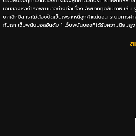
ตอบสนองทุกความต้องการของลูกค้าด้วยบริการที่หลากหลายใน
เกมของเรากำลังพัฒนาอย่างต่อเนื่อง อัพเดททุกสัปดาห์ เช่น รู
ยกเลิกบิล เราไม่ต้องปิดเว็บเพราะหนี้ลูกค้าแน่นอน ระบบการฝ
กับเรา เว็บพนันบอลอันดับ 1 เว็บพนันบอลที่ได้รับความนิยมสูงส
ส