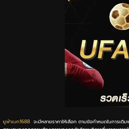
ยูฟ่าเบท1688
จะมีหลายราคาให้เลือก ตามข้อกำหนดในการเดิมพันแล