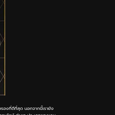
องที่ดีที่สุด นอกจากนี้เรายัง