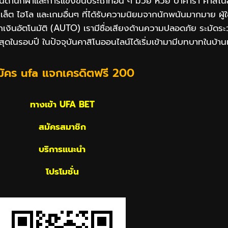
ด้านกีฬาและการแข่งขันประเภทอื่น ๆ มวย หวย บาคาร่า คาสิโ
เล็ต ไฮโล และเกมอื่นๆ ที่ได้รับความนิยมจากนักพนันมากมาย ผู้
ากเงินอัตโนมัติ (AUTO) เรามีชื่อเสียงด้านความปลอดภัย ระมัดร
ุดในรอบปี ในปัจจุบันคาสิโนออนไลน์ได้เริ่มเข้ามามีบทบาทในบ้านเ
มัคร ufa แจกเครดิตฟรี 200
ทางเข้า UFA BET
สมัครสมาชิก
บริการแนะนำ
โปรโมชั่น