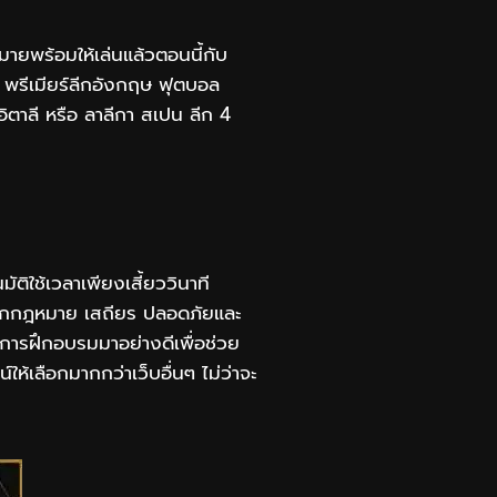
ากมายพร้อมให้เล่นแล้วตอนนี้กับ
 พรีเมียร์ลีกอังกฤษ ฟุตบอล
อิตาลี หรือ ลาลีกา สเปน ลีก 4
ติใช้เวลาเพียงเสี้ยววินาที
่ถูกกฎหมาย เสถียร ปลอดภัยและ
นการฝึกอบรมมาอย่างดีเพื่อช่วย
ห้เลือกมากกว่าเว็บอื่นๆ ไม่ว่าจะ