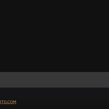
UTO.COM