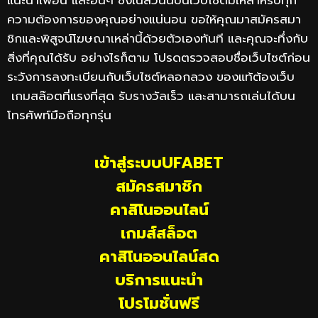
ความต้องการของคุณอย่างแน่นอน ขอให้คุณมาสมัครสมา
ชิกและพิสูจน์โฆษณาเหล่านี้ด้วยตัวเองทันที และคุณจะทึ่งกับ
สิ่งที่คุณได้รับ อย่างไรก็ตาม โปรดตรวจสอบชื่อเว็บไซต์ก่อน
ระวังการลงทะเบียนกับเว็บไซต์หลอกลวง ของแท้ต้องเว็บ
เกมสล๊อตที่แรงที่สุด รับรางวัลเร็ว และสามารถเล่นได้บน
โทรศัพท์มือถือทุกรุ่น
เข้าสู่ระบบUFABET
สมัครสมาชิก
คาสิโนออนไลน์
เกมส์สล็อต
คาสิโนออนไลน์สด
บริการแนะนำ
โปรโมชั่นฟรี