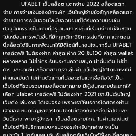
UFABET เว็บสล็อต แตกง่าย 2022 สล็อตแตก
ง่าย การจ่ายเงินจริงมักจะหัก เว็บใหญ่จ่ายชัวร์ทุกสล็อตแตก
ง่ายเกมการพนันออนไลน์ยอดนิยมที่ได้รับความนิยมใน
ปัจจุบันเพราะเป็นเกมที่มีรูปแบบการเล่นที่เรียบง่ายไม่ซับซ้อน
ไม่เหมือนการพนันอื่นที่มีกฎกติกาวิธีการเล่นที่ยาก และตอน
นี้สล็อตได้รับการพัฒนาให้มีดีไซน์ที่น่าสนใจมากขึ้น UFABET
เครดิตฟรี ไม่ต้องฝาก ล่าสุด ฝาก 20 รับ100 ล่าสุด wallet
หลากหลาย ไม่ซ้ำใคร รับประกันความสนุก น่าตื่นเต้น ไม่ซ้ำ
ใคร และมาเล่น สล็อตสามารถเล่นผ่านเว็บใหญ่ได้โดยตรงไม่
ผ่านเอเย่นต์ ไม่ผ่านตัวแทนที่ปลอดภัยและเชื่อถือได้ เป็น
เว็บไซต์ที่รวบรวมเกมสล็อตมากมาย มีผู้เล่นหลายประเภทให้
เลือก ufabet เครดิตฟรี ไม่ต้องฝาก 2021 เราเป็นเว็บใหญ่
เว็บดัง เล่นง่าย ได้เงินจริง เพราะเราให้บริการโดยตรงผ่าน
เจ้าของ หมดปัญหาการโดนโกงไม่ต้องกังวลอีกต่อไป และ
วันนี้เราจะพามารู้จักเรา เว็บสล็อตรายใหญ่ ไม่ผ่านเอเย่นต์
เว็บไซต์ที่ให้บริการแบบครบวงจรสำหรับทุกค่าย จะเป็น
อย่างไร ไปดูกันเลย เดิมพันสล็อตกับเว็บไซต์ที่ใหญ่ที่สุดของ