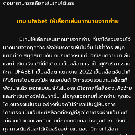
ต่อมาสามารถเลือกเล่นเกมได้เลย
เกม ufabet ให้เลือกเล่นมากมายจากค่าย
มีเกมให้เลือกเล่นมากมายจากค่าย ที่เราได้รวบรวมไว้
มากมายจากทุกค่ายเพื่อให้บริการเล่นไม่อั้น ไม่ซ้ำใคร สนุก
แตกต่าง สนุกสนานกับเกมธีมต่างๆ แต่มีวิธีเล่นด้วย มาเล่น
และทำเงินจริงได้ที่นี่ที่เดียว เว็บสล็อต เราเป็นผู้ให้บริการราย
ใหญ่ UFABET เว็บสล็อต แตกง่าย 2022 เว็บสล็อตชั้นนำที่
ให้บริการโดยตรงไม่ผ่านเอเย่นต์ มีการรวบรวมเกมสล็อตที่
พัฒนาแล้ว ออกแบบมาให้เล่นง่าย มีโอกาสที่สล็อตจะพังง่าย
และทำเงินรางวัลได้มากขึ้น เมื่อคุณเจอเกมที่แตกง่าย คุณจะ
ได้เงินจริงแน่นอน อย่างที่บอกไปว่าเราเป็นผู้ให้บริการ
โดยตรง เป็นเว็บไซต์สล็อตที่ใหญ่ที่สุดโดยตรงผ่านเว็บไซต์
ไม่ผ่านตัวแทนและตัวแทนที่ลงทะเบียนอย่างถูกต้อง ดังนั้น
ทุกการเดิมพันจะได้เงินจริงอย่างแน่นอน มีเกมให้เลือก