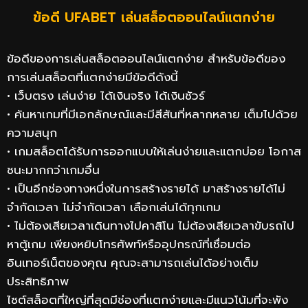
ข้อดี UFABET เล่นสล็อตออนไลน์แตกง่าย
ข้อดีของการเล่นสล็อตออนไลน์แตกง่าย สำหรับข้อดีของ
การเล่นสล็อตที่แตกง่ายมีข้อดีดังนี้
• เว็บตรง เล่นง่าย ได้เงินจริง ได้เงินชัวร์
• ค้นหาเกมที่มีเอกลักษณ์และมีสีสันที่หลากหลาย เต็มไปด้วย
ความสนุก
• เกมสล็อตได้รับการออกแบบให้เล่นง่ายและแตกบ่อย โอกาส
ชนะมากกว่าเกมอื่น
• เป็นอีกช่องทางหนึ่งในการสร้างรายได้ มาสร้างรายได้ไม่
จำกัดเวลา ไม่จำกัดเวลา เลือกเล่นได้ทุกเกม
• ไม่ต้องเสียเวลาเดินทางไปคาสิโน ไม่ต้องเสียเวลาขับรถไป
หาตู้เกม เพียงหยิบโทรศัพท์หรืออุปกรณ์ที่เชื่อมต่อ
อินเทอร์เน็ตของคุณ คุณจะสามารถเล่นได้อย่างเต็ม
ประสิทธิภาพ
ไซต์สล็อตที่ใหญ่ที่สุดมีช่องที่แตกง่ายและมีแนวโน้มที่จะพัง