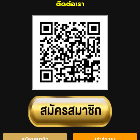
ติดต่อเรา
สมัครสมาชิก
เข้าสู่ระบบ