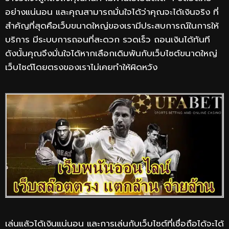
อย่างแน่นอน และคุณสามารถมั่นใจได้ว่าคุณจะได้เงินจริง ที่
สำคัญที่สุดคือเว็บขนาดใหญ่ของเรามีประสบการณ์ในการให้
บริการ มีระบบการถอนที่สะดวก รวดเร็ว ถอนเงินได้ทันที
ดังนั้นคุณจึงมั่นใจได้หากเลือกเดิมพันกับเว็บไซต์ขนาดใหญ่
เว็บไซต์โดยตรงของเราไม่เคยทำให้ผิดหวัง
เล่นแล้วได้เงินแน่นอน และการเล่นกับเว็บไซต์ที่เชื่อถือได้จะได้