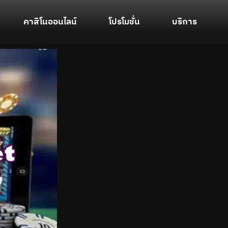
คาสิโนออนไลน์
โปรโมชั่น
บริการ