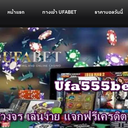
หน้าแรก
ทางเข้า UFABET
ราคาบอลวันนี้