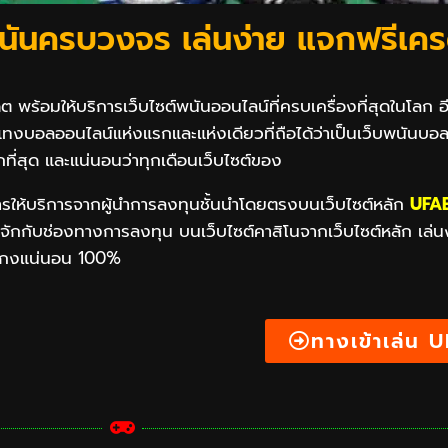
นันครบวงจร เล่นง่าย แจกฟรีเคร
ร้อมให้บริการเว็บไซต์พนันออนไลน์ที่ครบเครื่องที่สุดในโลก อีกท
ทงบอลออนไลน์แห่งแรกและแห่งเดียวที่ถือได้ว่าเป็นเว็บพนันบอลออน
ากที่สุด และแน่นอนว่าทุกเดือนเว็บไซต์ของ
งการให้บริการจากผู้นำการลงทุนชั้นนำโดยตรงบนเว็บไซต์หลัก
UFA
ู้จักกับช่องทางการลงทุน บนเว็บไซต์คาสิโนจากเว็บไซต์หลัก เล่นง
ารโกงแน่นอน 100%
ทางเข้าเล่น 