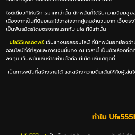
ไซต์เดียวที่ให้บริการมากกว่านั้น นักพนันที่ได้รับความนิยมส
เนื่องจากเป็นที่นิยมและไว้วางใจจากผู้เล่นจำนวนมาก เว็บต
เป็นพันธมิตรโดยตรงรายแรกกับ ufa ที่นี่เท่านั้น
ufa55เครดิตฟรี
เว็บแทงบอลออนไลน์ ที่นักพนันยกย่องว่าเ
ออนไลน์ที่ดีที่สุดและการเงินมั่นคง ณ เวลานี้ เป็นตัวเลือกที่ดีท
ลงทุน เว็บพนันเล่นง่ายผ่านมือถือ มีเน็ต เล่นได้ทุกที่
เป็นการพนันที่สร้างรายได้ และสร้างความตื่นเต้นให้กับผู้เล่นไ
ทำไม Ufa555b