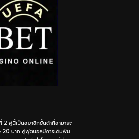
คู่นี้เป็นสมาชิกขั้นต่ำที่สามารถ
ง 20 บาท คู่ฟุตบอลมีการเดิมพัน