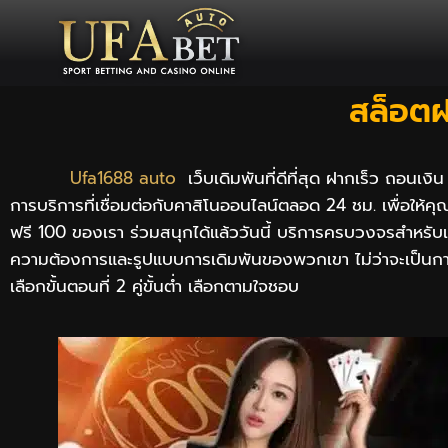
สล็อต
Ufa1688 auto
เว็บเดิมพันที่ดีที่สุด ฝากเร็ว ถอน
การบริการที่เชื่อมต่อกับคาสิโนออนไลน์ตลอด 24 ชม. เพื่อให้
ฟรี 100 ของเรา ร่วมสนุกได้แล้ววันนี้ บริการครบวงจรสำหรับ
ความต้องการและรูปแบบการเดิมพันของพวกเขา ไม่ว่าจะเป็นการ
เลือกขั้นตอนที่ 2 คู่ขั้นต่ำ เลือกตามใจชอบ