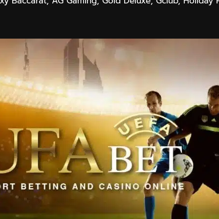
Sexy Baccarat, AG Gaming, Gold Deluxe, Gclub, Holiday Pal