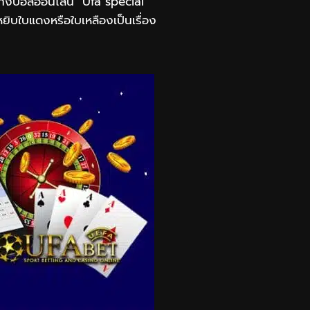
 แทงบอลออนไลน์ Ufa special
หยิบใบแดงหรือใบเหลืองเป็นเรื่อง