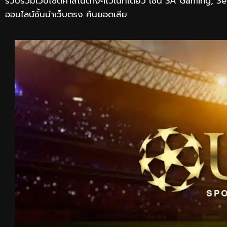
รวบรวมเว็บไซต์คาสิโนต่างๆไว้ในที่เดียว เช่น SA Gaming, 
ออนไลน์ชั้นนำเว็บตรง คืนยอดเสีย