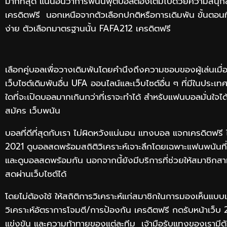
มากที่สุด แน่นอนว่าการพนันฟุตบอลต้องเต็มไปด้วยความสนุ
เครดิตฟรี นอกเหนือจากตัวเลือกปกติหรือการเดิมพัน ขั้นตอนที่ล
ง่าย ตัวเลือกมาตรฐานนั้น FAFA212 เครดิตฟรี
เลือกคู่บอลเพื่อวางเดิมพันโดยคำนึงถึงความชอบของผู้เล่นเมื่
เว็บไซต์เดิมพันอื่น UFA ออนไลน์และเว็บไซต์อื่น ๆ ที่มีในประเทศ
ใดที่จะเปิดบอลมากเกินกว่าที่เราจะทำได้ สำหรับแฟนบอลมั่นใจได
สมัคร เว็บพนัน
บอลที่ดีที่สุดกับเรา ไม่ผิดหวังแน่นอน แทงบอล แจกเครดิตฟรี 
2021 ดูบอลสดพร้อมสถิติวิเคราะห์เจาะลึกโดยเฉพาะแฟนพนัน
และดูบอลสดพร้อมกัน นอกจากนี้ยังมีบริการที่ช่วยให้สมาชิก
สดผ่านเว็บไซต์ได้
โดยไม่ต้องใช้ ให้สถิติการวิเคราะห์แก่สมาชิกในการมองเห็นแบบเ
วิเคราะห์อัตราการโจมตี/การป้องกัน เครดิตฟรี กดรับหน้าเว็บ
แข่งขัน และความท้าทายของแต่ละทีม เจ้ามือรับแทงของเรามีตั