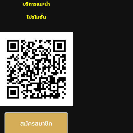
บริการแนะนำ
โปรโมชั่น
สมัครสมาชิก