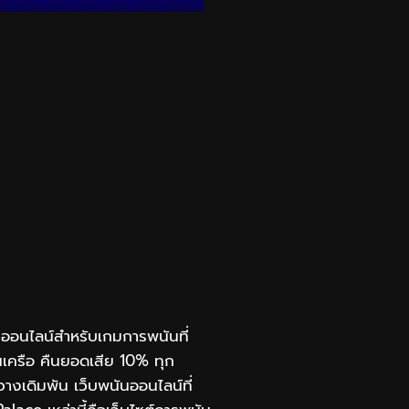
ยออนไลน์สำหรับเกมการพนันที่
ในเครือ คืนยอดเสีย 10% ทุก
างเดิมพัน เว็บพนันออนไลน์ที่