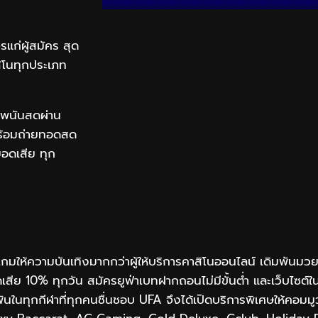
ก่ผู้สมัคร สุด
โนทุกประเภท
กมพนันสดผ่าน
งพร้อมถ่ายทอดสด
อดเสีย ทุก
กมให้ความบันเทิงมากกว่าผู้ให้บริการคาสิโนออนไลน์ เดิมพันมว
เสีย 10% ทุกวัน สมัครยูฟ่าเบทฝากถอนไม่มีขั้นต่ำ และเว็บไซต์
นในทุกกีฬาที่ทุกคนชื่นชอบ UFA จึงได้เปิดบริการพิเศษให้คอมมูว