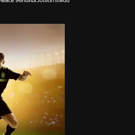
ace เหล่านี้คือเว็บไซต์การพนัน