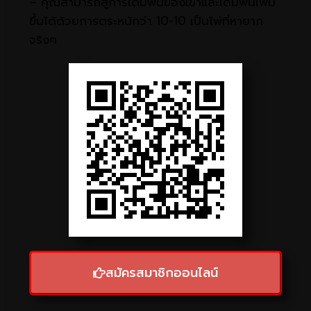
– คุณสามารถสู้การเดิมพันของเขาและเดิมพันเพิ่ม
ขึ้นได้ด้วยการตระหนักว่า 10-10 เป็นไพ่ที่หายาก
จริงๆ
สมัครสมาชิกออนไลน์