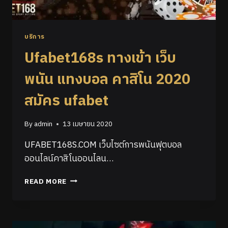
บริการ
Ufabet168s ทางเข้า เว็บ
พนัน แทงบอล คาสิโน 2020
สมัคร ufabet
By
admin
13 เมษายน 2020
UFABET168S.COM เว็บไซต์การพนันฟุตบอล
ออนไลน์คาสิโนออนไลน…
READ MORE