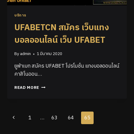
บริการ
UFABETCN สมัคร เว็บแทง
บอลออนไลน์ เว็บ UFABET
By
admin
1 มีนาคม 2020
ยูฟ่าเบท สมัคร UFABET โปรโมชั่น แทงบอลออนไลน์
คาสิโนออน…
READ MORE
1
…
63
64
65