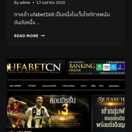
By
admin
13 เมษายน 2020
ทางเข้า ufabet168 เป็นหนึ่งในเว็บไซต์การพนัน
อันดับหนึ่ง…
READ MORE