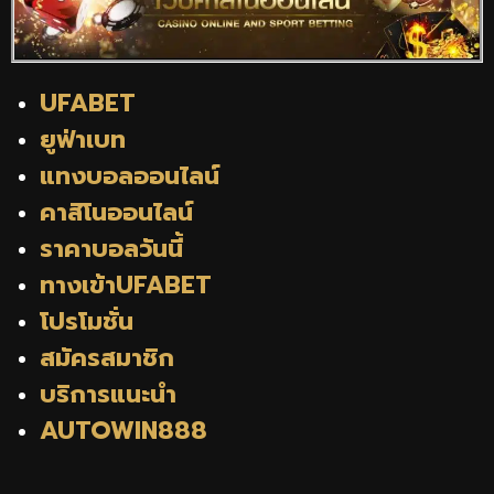
UFABET
ยูฟ่าเบท
แทงบอลออนไลน์
คาสิโนออนไลน์
ราคาบอลวันนี้
ทางเข้าUFABET
โปรโมชั่น
สมัครสมาชิก
บริการแนะนำ
AUTOWIN888