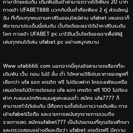
ภาษาไทยเช่นกัน เดิมพันขั้นต่ำสามารถวางได้เพียง 20 บาท
ทางเข้า UFABET888 บวกกับขั้นต่ำคือเพียง 2 คู่ ส่วนใหญ่
ฉัน ที่เกือบทุกคนถามคาสิโนออนไลน์ผ่าน ufabet เสมอเราก็
พิจารณาประเด็นนี้เช่นกัน เว็บไซต์ของเราได้นำคาสิโนระดับ
โลก ทางเข้า UFABET pc มาไว้ในเว็บไซต์ของเราเพื่อให้ผู้
เล่นทุกคนได้เล่น ufabet pc อย่างสนุกสนาน
Www ufa6666 com นอกจากนี้คุณยังสามารถเลือกที่จะ
เดิมพัน เว็บ ถอน ไม่มี ขั้น ต่ํา ได้หลายวิธีเช่นราคาของพูลที่
เลือกว่า ufa แจก เครดิต ฟรี ไม่ต้องฝาก ใครจะแพ้ชนะหรือ
เสมอโดยไม่มีการต่อรอง ufa แจก เครดิต ฟรี 100 ไม่ต้อง
ฝาก คะแนนปกติคะแนนสูงคะแนนต่ำ สมัคร ufa7777 ก็
สามารถทำได้เช่นกัน นี่คือความตั้งใจในการวางเดิมพัน ทาง
เข้าufabetมือถือ และรายการพนันทุกรายการรวมถึง
รายการสด สมัครufabet777 เป็นโปรแกรมที่คุณต้องศึกษา
และตรวจสอบอย่างดีและถือว่า ufabet เครดิตฟรี มีความ