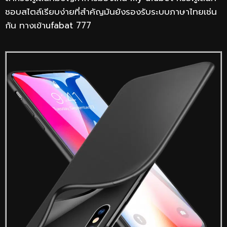
ชอบสไตล์เรียบง่ายที่สำคัญมันยังรองรับระบบภาษาไทยเช่น
กัน ทางเข้าufabat 777