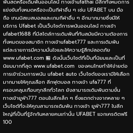
พันสดหรือเดิมพันออนไลน์ ทางเข้าufathai มีลีกทั้งหมดการ
แข่งขันทั้งหมดหรือจะเป็นกีฬาอื่น ๆ เช่น UFABET บน มือ
ถือ เทนนิสเบสบอลและเกมกีฬาอื่น ๆ อีกมากมายซึ่งมีให้
บริการ Ufabet เป็นเว็บไซต์การพนันออนไลน์ ทางเข้า
ufabet1688 ที่มีสไตล์การเดิมพันที่ทันสมัยมีความต้องการ
ทั้งหมดของสมาชิก ทางเข้าufabet777 และการเดิมพัน
แต่ละรายการมีความมั่นใจและให้ความรู้สึกปลอดภัย
www.ufabet.com 🏪 ดังนั้นเว็บไซต์ที่เป็นที่นิยมและเป็นที่
นิยมมากที่สุด www.ufabet.com ของคนไทยทำให้ง่ายต่อ
การเข้าร่วมการพนัน ufabet auto เว็บไซต์ของเรามีให้เลือก
มากมายให้คุณเลือก ลีกฟุตบอล ทางเข้า ufa777 ที่
ครอบคลุมเกือบทุกลีกทั่วโลก ยังสามารถเดิมพันตามขั้น
ทางเข้ายูฟ่า777 ตอนในลีกเล็ก ๆ ซึ่งแตกต่างจากหลาย ๆ
เว็บไซต์ที่จะให้คุณสามารถเดิมพัน ทางเข้า ยูฟ่า777 ในลีก
ใหญ่ที่เป็นที่รู้จักกันหลายคนเท่านั้น UFABET แจกเครดิตฟรี
100