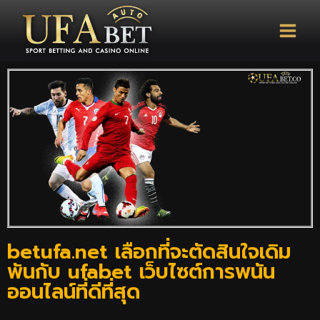
betufa.net เลือกที่จะตัดสินใจเดิม
พันกับ ufabet เว็บไซต์การพนัน
ออนไลน์ที่ดีที่สุด