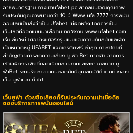
อาชีพมาตรฐาน ทางเข้าufabet pc สากลมั่นใจในคุณภาพ
รับประกันคุณภาพนานกว่า 10 ปี Www ufa 7777 การพนัน
ออนไลน์เป็นสิ่งจำเป็น Ufabet ไม่ผิดหวัง โดยการเป็น
เว็บไซต์ที่ออกแบบมาเพื่อคนไทยใช้งาน www.ufabet.com
เริ่มเล่นใหม่ ได้อย่างแท้จริงรูปแบบเน้นความทันสมัยและจัด
เป็นหมวดหมู่ UFABET แจกเครดิตฟรี ล่าสุด ภาษาไทยที่
สำคัญด้วยการลดความเสี่ยง ยู ฟ่า Bet ทางเข้า จากการ
เข้าใจผิดกราฟิกที่ยอดเยี่ยมสวยงามและสะดวกสบาย ยู
ฟ่าBet ระบบรักษาความปลอดภัยมีคุณสมบัติที่แตกต่างจาก
เว็บ ยูฟ่าเบท ทั่วไป
เว็บยูฟ่า ด้วยชื่อเสียงก็รับประกันความน่าเชื่อถือ
ของบริการการพนันออนไลน์