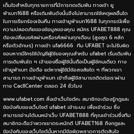
เต็มใจสำหรับทุกรายการที่มีการกดเดิมพัน ทางเข้า ยู
ฟ่าเบท1688 หรือเดิมพันดังนั้นจึงไม่สามารถใช้เหตุผลอื่นใด
ในการเรียกร้องเงินคืน ทางเข้ายูฟ่าเบท1688 ในทุกกรณีเพื่อ
ความปลอดภัยของข้อมูลของคุณ สมัคร UFABET888 คุณ
ต้องเปลี่ยนรหัสผ่านหรือรหัสผ่านทุกเดือน (สูงสุด 6 หลัก
หรือตัวอักษร) ทางเข้า ufa6666 ทีม UFABET จะไม่รับผิด
ชอบหากมีใครใช้บัญชีผู้ใช้ของคุณสำหรับ ufabet เริ่มเดิมพัน
การเดิมพันใด ๆ เจ้าของชื่อผู้ใช้นั้นถือเป็นผู้ใช้คนเดียว ทาง
เข้ายูฟ่าเบท มือถือ แต่หากผู้ใช้มีข้อสงสัยใด ๆ ที่พวกเขา
สามารถ ทางเข้ายูฟ่าเบท เข้าถึงผู้ใช้สามารถติดต่อเราผ่าน
ทาง CacllCenter ตลอด 24 ชั่วโมง
www.ufabet.com ลิ้งเข้าเว็บไซต์คะ สมาชิกจะต้องรู้กฎและ
ข้อบังคับของเว็บไซต์ ufabet เข้าระบบ เพื่อเข้าร่วม ซึ่ง
สามารถอ่านได้บนหน้าเว็บ UFABET888 ที่คุณเข้าร่วมซึ่งทีม
สมาชิกจะถือว่าพวกเขาตระหนักดี UFABET168 ถึงกฎและ
ข้อบังคับของเว็บไซต์นั้นหากมีข้อผิดพลาดการตัดสินใจ