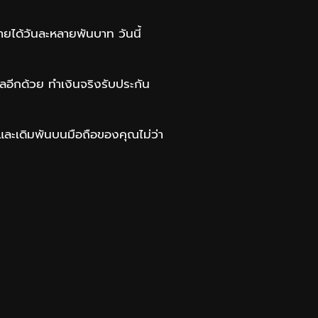
ายได้วันละหลายพันบาท วันนี้
ีกด้วย ทำเงินจริงรับประกัน
นและเดิมพันบนมือถือของคุณไม่ว่า