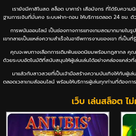
เรายังมีคาสิโนสด สล็อต บาคาร่า เสือมังกร ที่ได้รับความนิ
ฐานการเงินที่มั่นคง ระบบฝาก-ถอน ให้บริการตลอด 24 ชม. ด้วยเก
การพนันออนไลน์ เป็นช่องทางการแทงเกมสดมากมายในรูปแบบขอ
เขากลายเป็นแหล่งความสำเร็จในอาชีพการงานของเขา ที่เป็นที่รู้จ
คุณจะพบทางเลือกการเดิมพันยอดนิยมพร้อมกฎสากล คุณไม่จำเป
ด้วยระบบอัตโนมัติที่สนับสนุนให้ผู้เล่นเล่นได้อย่างคล่องแคล่วที่ส
มาแล้วกับสาวสวยที่เป็นเจ้ามือสร้างความบันเทิงให้กับผู้เล่นทุก
ตลอดเวลาเกมส์ออนไลน์ พร้อมให้บริการผู้เล่นทุกท่านที่ต้อ
เว็บ เล่นสล็อต ไม