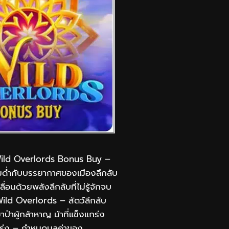
d Overlords Bonus Buy –
้ดื่มด่ำกับบรรยากาศของเมืองลึกลับ
ลื่อนด้วยพลังลึกลับที่ไม่รู้จักจบ
ild Overlords – สัตว์ลึกลับ
มาป่าผู้กล้าหาญ ม้าที่แข็งแกร่ง
กร่ง – กำหนดมูลค่าของ