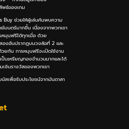
ลัพธ์ของเกม
uy ช่วยให้ผู้เล่นค้นพบความ
ย์มนตร์มากขึ้น เนื่องจากพวกเขา
มุนฟรีได้ทุกเมื่อ ด้วย
สองอันปรากฏบนวงล้อที่ 2 และ
้วยกัน การหมุนฟรีจะเปิดใช้งาน
งวัลเป็นเหรียญทองจำนวนมากและได้
ิ่มเงินรางวัลของพวกเขา
สเพื่อรับประโยชน์จากมันดาลา
!
et