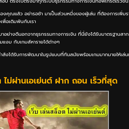
วจสอบ ตรงไปตรงมาทุกระบบธุรกรรมทางการเงินที่อัพเกรดเร็วขึ้น
ุณแล้ว อย่ารอช้า มาเป็นส่วนหนึ่งของผู้เล่น ที่ต้องการเพิ่มร
เพื่อเดิมพันกับเรา
างดีนอกจากธุรกรรมทางการเงิน ที่นี่ยังได้รับมาตรฐานสากลอ
งอมแงม กับเกมส์หารายได้ต่างๆ
งกำลังได้รับการพัฒนาในรูปแบบที่ทันสมัยพร้อมเกมมากมายให้เล่
 ไม่ผ่านเอเย่นต์ ฝาก ถอน เร็วที่สุด