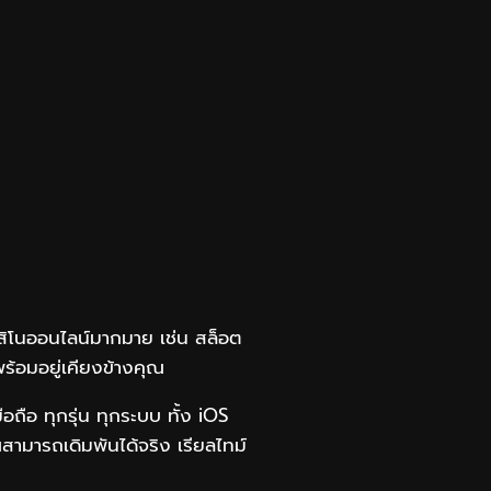
าสิโนออนไลน์มากมาย เช่น สล็อต
ร้อมอยู่เคียงข้างคุณ
ถือ ทุกรุ่น ทุกระบบ ทั้ง iOS
มารถเดิมพันได้จริง เรียลไทม์