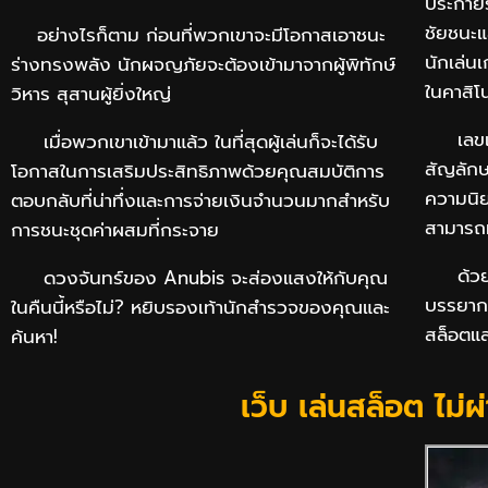
ประกายร
ชัยชนะแ
อย่างไรก็ตาม ก่อนที่พวกเขาจะมีโอกาสเอาชนะ
นักเล่น
ร่างทรงพลัง นักผจญภัยจะต้องเข้ามาจากผู้พิทักษ์
ในคาสิโ
วิหาร สุสานผู้ยิ่งใหญ่
เลขเจ็
เมื่อพวกเขาเข้ามาแล้ว ในที่สุดผู้เล่นก็จะได้รับ
สัญลักษ
โอกาสในการเสริมประสิทธิภาพด้วยคุณสมบัติการ
ความนิ
ตอบกลับที่น่าทึ่งและการจ่ายเงินจำนวนมากสำหรับ
สามารถทำ
การชนะชุดค่าผสมที่กระจาย
ด้วย B
ดวงจันทร์ของ Anubis จะส่องแสงให้กับคุณ
บรรยาก
ในคืนนี้หรือไม่? หยิบรองเท้านักสำรวจของคุณและ
สล็อตแ
ค้นหา!
เว็บ เล่นสล็อต ไม