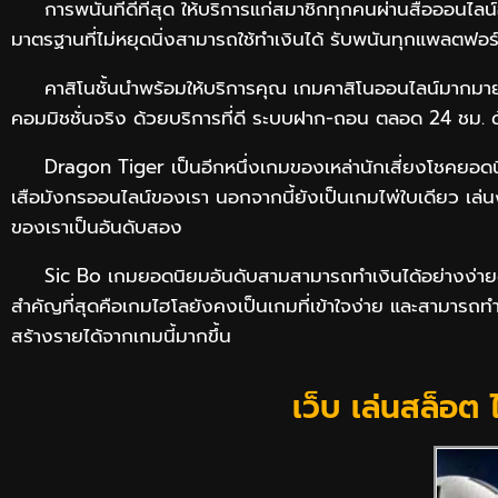
การพนันที่ดีที่สุด ให้บริการแก่สมาชิกทุกคนผ่านสื่อออนไลน์อ
มาตรฐานที่ไม่หยุดนิ่งสามารถใช้ทำเงินได้ รับพนันทุกแพลตฟอร์ม 
คาสิโนชั้นนำพร้อมให้บริการคุณ เกมคาสิโนออนไลน์มากมายมีอยู
คอมมิชชั่นจริง ด้วยบริการที่ดี ระบบฝาก-ถอน ตลอด 24 ชม. ด้วย
Dragon Tiger เป็นอีกหนึ่งเกมของเหล่านักเสี่ยงโชคยอดนิ
เสือมังกรออนไลน์ของเรา นอกจากนี้ยังเป็นเกมไพ่ใบเดียว เล่น
ของเราเป็นอันดับสอง
Sic Bo เกมยอดนิยมอันดับสามสามารถทำเงินได้อย่างง่ายดาย นี
สำคัญที่สุดคือเกมไฮโลยังคงเป็นเกมที่เข้าใจง่าย และสามารถทำเง
สร้างรายได้จากเกมนี้มากขึ้น
เว็บ เล่นสล็อต ไ