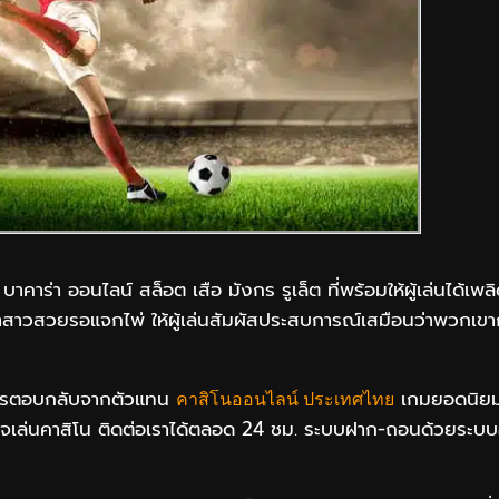
า ออนไลน์ สล็อต เสือ มังกร รูเล็ต ที่พร้อมให้ผู้เล่นได้เพลิ
าสาวสวยรอแจกไพ่ ให้ผู้เล่นสัมผัสประสบการณ์เสมือนว่าพวกเขา
อการตอบกลับจากตัวแทน
เกมยอดนิยมท
คาสิโนออนไลน์ ประเทศไทย
ใจเล่นคาสิโน ติดต่อเราได้ตลอด 24 ชม. ระบบฝาก-ถอนด้วยระบบอัต