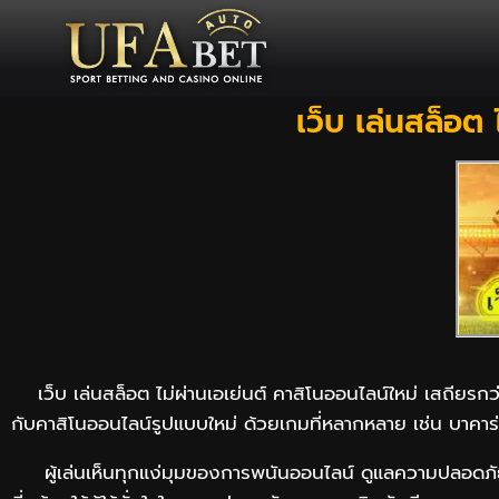
เว็บ เล่นสล็อต 
เว็บ เล่นสล็อต ไม่ผ่านเอเย่นต์ คาสิโนออนไลน์ใหม่ เสถียรกว่
กับคาสิโนออนไลน์รูปแบบใหม่ ด้วยเกมที่หลากหลาย เช่น บาคาร่า
ผู้เล่นเห็นทุกแง่มุมของการพนันออนไลน์ ดูแลความปลอดภัย