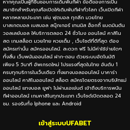
หากคุณเป็นผู้ที่ชื่นชอบการเดิมพันกีฬา ข้อดีของการเป็น
สมาชิกสำหรับคุณคือเปิดให้เดิมพันกีฬาทั่วโลก เว็บเปิดกีฬา
หลากหลายประเภท เช่น ฟุตบอล ทุกลีก มวยไทย
บาสเกตบอล เบสบอล สนุ๊กเกอร์ เทนนิส ฮ็อกกี้ แบดมินตัน
วอลเลย์บอล ให้บริการตลอด 24 ชั่วโมง ออนไลน์ คาสิโน
สด เกมสล็อต มวยไทย หวยเต็ม , เว็บไซต์ที่ดีที่สุด ต้อง
สมัครเท่านั้น สมัครออนไลน์. สะดวก ฟรี ไม่มีค่าใช้จ่ายใดๆ
ทั้งสิ้น เว็บพนันออนไลน์ ฝาก-ถอน ด้วยระบบอัตโนมัติ
เพียง 5 วินาที อัพเกรดใหม่ โปรแรงที่สุดในไทย อันดับ 1
ครบทุกบริการในเว็บเดียว ทั้งแทงบอลออนไลน์ บาคาร่า
ออนไลน์ คาสิโนออนไลน์ สล็อต สมัครโดยตรงจากบริษัทแม่
ออนไลน์ แทงบอล ยูฟา ไม่ผ่านเอเย่นต์ เข้าถึงบริการพนัน
กีฬาออนไลน์ เกมคาสิโนทุกประเภท เว็บไซด์เปิดตลอด 24
ชม. รองรับทั้ง Iphone และ Android
เข้าสู่ระบบUFABET