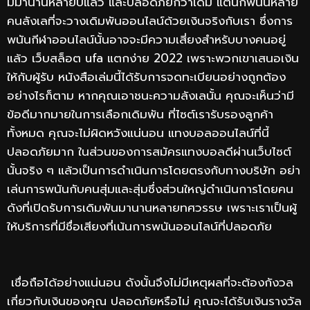
มีมานานหลายปีแล้ว และปลอดภัยกว่าเดิม แต่นักพนันหลาย
คนลังเลที่จะวางเดิมพันออนไลน์ด้วยเงินจริงกับเรา ซึ่งการ
พนันกีฬาออนไลน์นั้นอาจจะมีความเสี่ยงสำหรับบางคนอยู่
แล้ว เว็บสล็อต ufa แตกง่าย 2022 เพราะพวกเขาเสนอเงิน
ให้กับผู้รับ หนังสือเล่มนี้ได้รับการจดทะเบียนอย่างถูกต้อง
อย่างไรก็ตาม หากคุณเอาชนะความลังเลนั้น คุณจะเห็นว่ามี
ข้อดีมากมายในการเลือกเดิมพัน ที่ไซต์เรารับรองลูกค้า
ทั้งหมด คุณจะไม่ผิดหวังแน่นอน แทงบอลออนไลน์ที่นี้
ปลอดภัยมาก ในส่วนของการสมัครแทงบอลดีผ่านเว็บไซต์
นั้นจริง ๆ แล้วเป็นการดำเนินการโดยตรงกับทางบริษัท อย่า
เล่นการพนันกับคนสุ่มและสุ่มซึ่งส่วนใหญ่ดำเนินการโดยคน
ดังที่เปิดรับการเดิมพันมานานหลายทศวรรษ เพราะเราเป็นผู้
ให้บริการที่มีชื่อเสียงที่เน้นการพนันออนไลน์ที่ปลอดภัย
เชื่อถือได้อย่างแน่นอน ดังนั้นจึงไม่มีเหตุผลที่จะต้องกังวล
เกี่ยวกับเงินของคุณ ปลอดภัยหรือไม่ คุณจะได้รับเงินรางวัล