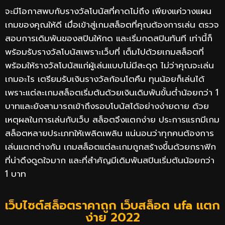
จะมีโอกาสพบกับรางวัลโบนัสที่คาดไม่ถึง เพียงแค่วางแผน
เกมของคุณให้ดี เมื่อเข้าสู่เกมสล็อตที่คุณต้องการเล่น ตรวจ
สอบการเดิมพันของสปินให้กด และเริ่มกดสปินทันที เท่านี้ก็
พร้อมรับรางวัลโบนัสเพราะเว็บที่ เต็มไปด้วยเกมสล็อตที่
พร้อมให้รางวัลโบนัสแก่ผู้เล่นแบบไม่มีสะดุด ไม่ว่าคุณจะเล่น
เกมอะไร เตรียมรับเงินรางวัลก้อนโตคืน ทุนน้อยก็เล่นได้
เพราะแต่ละเกมสล็อตเริ่มต้นด้วยเงินเดิมพันขั้นต่ำน้อยกว่า 1
บาทและยังสามารถเข้าถึงรอบโบนัสได้อย่างง่ายดาย ด้วย
เหตุผลในการเล่นกับเว็บ สล็อตจึงแตกง่าย ประการแรกมีเกม
สล็อตหลายประเภทให้เพลิดเพลิน แน่นอนว่าทุกคนต้องการ
เล่นแตกต่างกัน เกมสล็อตแต่ละเกมถูกสร้างขึ้นด้วยกราฟิก
ที่น่าดึงดูดใจมาก และที่สำคัญมีเดิมพันสปินเริ่มต้นน้อยกว่า
1 บาท
เว็บไซต์สล็อตราคาถูก เว็บสล็อต ufa แตก
ง่าย 2022