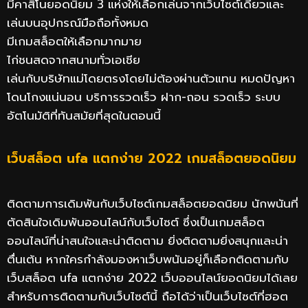
มีคาสิโนยอดนิยม 3 แห่งให้เลือกเล่นจากเว็บไซต์เดียวและ
เล่นบนอุปกรณ์มือถือทั้งหมด
มีเกมสล็อตให้เลือกมากมาย
ไก่ชนสดจากสนามทั่วเอเชีย
เล่นกับบริษัทแม่โดยตรงโดยไม่ต้องผ่านตัวแทน หมดปัญหา
โดนโกงแน่นอน บริการรวดเร็ว ฝาก-ถอน รวดเร็ว ระบบ
อัตโนมัติที่ทันสมัยที่สุดในตอนนี้
เว็บสล็อต ufa แตกง่าย 2022 เกมสล็อตยอดนิยม
ติดตามการเดิมพันกับเว็บไซต์เกมสล็อตยอดนิยม นักพนันที่
ตัดสินใจเดิมพันออนไลน์กับเว็บไซต์ ซึ่งเป็นเกมสล็อต
ออนไลน์ที่น่าสนใจและน่าติดตาม ยิ่งติดตามยิ่งสนุกและน่า
ตื่นเต้น หากใครกำลังมองหาเว็บพนันอยู่ก็เลือกติดตามกับ
เว็บสล็อต ufa แตกง่าย 2022 เว็บออนไลน์ยอดนิยมได้เลย
สำหรับการติดตามกับเว็บไซต์นี้ ถือได้ว่าเป็นเว็บไซต์ที่ฮอต