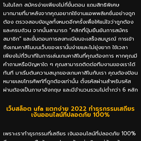
โนในโลก สมัครง่ายเพียงไม่กี่ขั้นตอน แถมสิทธิพิเศษ
มากมายที่มาหลังจากคุณอยากใช้งานแอพพลิเคชั่นอย่างถูก
ต้อง ตรวจสอบข้อมูลทั้งหมดอีกครั้งเพื่อให้แน่ใจว่าถูกต้อง
และครบถ้วน จากนั้นสามารถ “คลิกที่ปุ่มยืนยันการสมัคร
สมาชิก” และขั้นตอนการลงทะเบียนจะเสร็จสมบูรณ์ การเข้า
ถึงเกมคาสิโนบนเว็บของเรานั้นง่ายและไม่ยุ่งยาก ใช้เวลา
เพียงไม่กี่วินาทีในการเล่นเกมคาสิโนที่คุณต้องการ หากคุณมี
คำถามหรือปัญหาใด ๆ คุณสามารถติดต่อทีมงานของเราได้
ทันที มาเริ่มต้นความสนุกของเกมคาสิโนกับเรา คุณต้องป้อน
หมายเลขโทรศัพท์ที่ถูกต้องเท่านั้น ตั้งรหัสผ่านสำหรับรหัส
ผ่านต้องเป็นภาษาอังกฤษ และมีจำนวนรวมไม่ต่ำกว่า 6 หลัก
เว็บสล็อต ufa แตกง่าย 2022 ทำธุรกรรมเสถียร
เงินออนไลน์ที่ปลอดภัย 100%
เพราะเราทำธุรกรรมที่เสถียร เงินออนไลน์ที่ปลอดภัย 100%