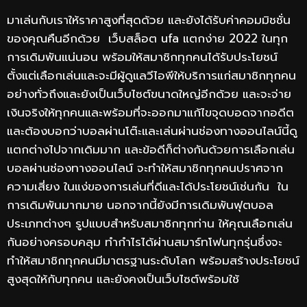
มาเล่นกับเราให้ราคาสูงที่สุดด้วย และยังได้รับค่าคอมมิชชั่น
ของคุณคืนอีกด้วย เว็บสล็อต ufa แตกง่าย 2022 ในทุก
การเดิมพันแน่นอน พร้อมให้สมาชิกทุกคนได้รับประโยชน์
ตั้งแต่เลือกเล่นและจะมีผู้ดูแลวีไอพีให้บริการแก่สมาชิกทุกคน
อย่างทั่วถึงและยังเป็นเว็บไซต์ขนาดใหญ่อีกด้วย และจะจ่าย
เงินจริงให้ทุกคนและพร้อมที่จะออกมาแก้ไขจุดบอดจากอดีต
และต้องบอกว่าบอลผ่านโต๊ะและเล่นผ่านช่องทางออนไลน์นี้ดู
แตกต่างไปจากเดิมมาก และข้อดีก็ต่างกันด้วยการเลือกเล่น
บอลผ่านช่องทางออนไลน์ จะทำให้สมาชิกทุกคนปราศจาก
ความเสี่ยง ในแง่ของการเล่นที่ดีและได้ประโยชน์เช่นกัน ใน
การเดิมพันมากมาย นอกจากนี้ยังมีการเดิมพันฟุตบอล
ประเภทต่างๆ รูปแบบสำหรับสมาชิกทุกท่าน ให้คุณเลือกเล่น
กันอย่างครอบคลุม ทำกำไรได้ผ่านสมาร์ทโฟนทุกรุ่นซึ่งจะ
ทำให้สมาชิกทุกคนมีมาตรฐานระดับโลก พร้อมสร้างประโยชน์
สูงสุดให้กับทุกคน และยังคงเป็นเว็บไซต์พร้อมใช้