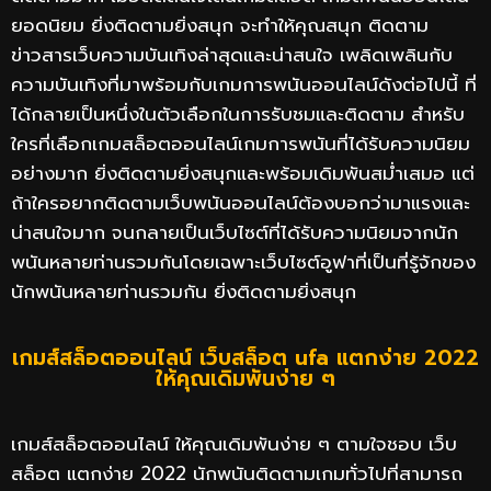
ยอดนิยม ยิ่งติดตามยิ่งสนุก จะทำให้คุณสนุก ติดตาม
ข่าวสารเว็บความบันเทิงล่าสุดและน่าสนใจ เพลิดเพลินกับ
ความบันเทิงที่มาพร้อมกับเกมการพนันออนไลน์ดังต่อไปนี้ ที่
ได้กลายเป็นหนึ่งในตัวเลือกในการรับชมและติดตาม สำหรับ
ใครที่เลือกเกมสล็อตออนไลน์เกมการพนันที่ได้รับความนิยม
อย่างมาก ยิ่งติดตามยิ่งสนุกและพร้อมเดิมพันสม่ำเสมอ แต่
ถ้าใครอยากติดตามเว็บพนันออนไลน์ต้องบอกว่ามาแรงและ
น่าสนใจมาก จนกลายเป็นเว็บไซต์ที่ได้รับความนิยมจากนัก
พนันหลายท่านรวมกันโดยเฉพาะเว็บไซต์อูฟาที่เป็นที่รู้จักของ
นักพนันหลายท่านรวมกัน ยิ่งติดตามยิ่งสนุก
เกมส์สล็อตออนไลน์ เว็บสล็อต ufa แตกง่าย 2022
ให้คุณเดิมพันง่าย ๆ
เกมส์สล็อตออนไลน์ ให้คุณเดิมพันง่าย ๆ ตามใจชอบ เว็บ
สล็อต แตกง่าย 2022 นักพนันติดตามเกมทั่วไปที่สามารถ