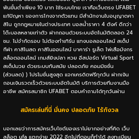
พันขั้นต่ำเพียง 10 บาท ใช้ระบบไทย เราคือเว็บตรง UFABET
แก้ปัญหา ของการโกงจากตัวแทน มีสำนักงานใบอนุญาตคา
สิโน ถูกกฎหมายในต่างประเทศ บอลน้ำราคา 4 ตังค์ ดีกว่า
โต๊ะบอลหลายเท่าตัว ฝากถอนด้วยระบบอัตโนมัติตลอด 24
ชม. ไม่จำกัดรอบ ไม่ต้องทำเทิร์น แทงบอลออนไลน์ สเต็ป
กีฬา คาสิโนสด คาสิโนออนไลน์ บาคาร่า รูเล็ต ไพ่เสือมังกร
สล็อตออนไลน์ เกมส์ยิงปลา หวย อีสปอร์ต Virtual Sport
สเต็ปมวย ด้วยระบบทันสมัย ปลอดภัย คอมมิชชั่น
(ส่วนลด) ) โปรโมชั่นสูงสุด แจกเครดิตฟรีทุกวัน ฝากเงิน
ถอนเงินรวดเร็วด้วยระบบอัตโนมัติ บริการด้วยทีมงานมือ
อาชีพ สมัครสมาชิก UFABET ตอบคำถามได้ทุกวันผ่าน
สมัครเล่นที่นี่ มั่นคง ปลอดภัย ไร้กังวล
บอกเลยว่าการสมัครเว็บไซต์ของเราไม่ยากอย่างที่คิด เว็บ
สล็อต ufa แตกง่าย 2022 อีกไม่กี่ตอนก็ทำได้ ลงทะเบียน