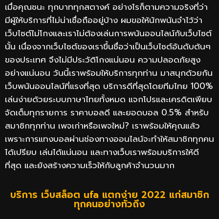
เมื่อคุณชนะ ทุกบาททุกสตางค์ อย่างไรก็ตามความจริงที่ว่า
มีผู้ให้บริการที่ไม่น่าเชื่อถืออยู่บ้าง ผมขอให้นักพนันจำไว้ว่า
เว็บไซต์ไม่โกงและเราไม่ต้องเล่นการพนันออนไลน์กับเว็บไซต์
นั้น เนื่องจากเว็บไซต์ของเราขึ้นชื่อว่าเป็นเว็บไซต์อันดับต้นๆ
ของประเทศ จึงไม่มีประวัติโกงแน่นอน ความปลอดภัยสูง
อย่างแน่นอน วันนี้เราพร้อมให้บริการทุกท่าน มาสนุกด้วยกัน
เว็บพนันออนไลน์ที่แรงที่สุด บริการดีที่สุดโดยทีมไทย 100%
เล่นง่ายด้วยระบบภาษาไทยทั้งหมด แจกโปรและเครดิตเพียบ
จัดเต็มทุกรายการ ราคาบอลดี และยอดบอล 0.5% สำหรับ
สมาชิกทุกท่าน เพจเก่าหรือเพจใหม่? เราพร้อมให้คุณแล้ว
เพราะการแทงบอลผ่านช่องทางออนไลน์จะทำให้สมาชิกทุกคน
ได้เปรียบ เล่นได้แน่นอน และทางเว็บเราพร้อมบริการให้ดี
ที่สุด และยังสร้างความเร็วให้กับลูกค้าจำนวนมาก
บริการ เว็บสล็อต ufa แตกง่าย 2022 แก่สมาชิก
ทุกคนอย่างทั่วถึง