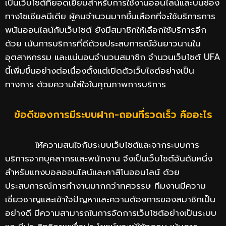
เป็นเว็บไซต์ที่ยอดเยี่ยมสำหรับการใช้งานออนไลน์และบนช่อง
ทางโซเชียลมีเดีย ผู้คนจำนวนมากขึ้นเลือกที่จะใช้บริการการ
พนันออนไลน์กับเว็บไซต์ ยังมีสมาชิกให้เลือกใช้บริการอีก
ด้วย เน้นการบริการที่ดีด้วยประสบการณ์อันยาวนานใน
อุตสาหกรรม และแน่นอนจำนวนสมาชิก จำนวนเว็บไซต์ UFA
นี้เพิ่มขึ้นอย่างต่อเนื่องตั้งแต่เปิดตัวเว็บไซต์อย่างเป็น
ทางการ ด้วยความใส่ใจในคุณภาพการบริการ
ข้อดีของการมีระบบฝาก-ถอนที่รวดเร็ว คืออะไร
ให้ความสนใจกับระบบเว็บไซต์และจากระบบการ
บริการจากบุคลากรและพนักงาน จึงเป็นเว็บไซต์อันดับหนึ่ง
สำหรับแทงบอลออนไลน์และคาสิโนออนไลน์ ด้วย
ประสบการณ์การทำงานมากกว่าทศวรรษ ทีมงานมีความ
เชี่ยวชาญและเข้าใจปัญหาและความต้องการของสมาชิกเป็น
อย่างดี มีความสามารถในการจัดการเว็บไซต์อย่างเป็นระบบ