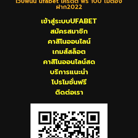
เว็บพนัน ufabet เครดิต ฟรี 100 ไม่ต้อง
ฝาก2022
เข้าสู่ระบบUFABET
สมัครสมาชิก
คาสิโนออนไลน์
เกมส์สล็อต
คาสิโนออนไลน์สด
บริการแนะนำ
โปรโมชั่นฟรี
ติดต่อเรา