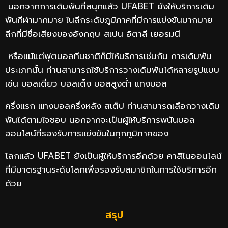
นอกจากการเดิมพันที่สนุกแล้ว UFABET ยังให้บริการเดิม
พันกีฬามากมาย ในลีกระดับภูมิภาคที่มีการแข่งขันมากมาย
ลีกที่มีชื่อเสียงของอังกฤษ สเปน อิตาลี เยอรมนี
หรือแม้แต่ฟุตบอลทีมชาติก็มีให้บริการเช่นกัน การเดิมพัน
ประเภทนั้น ท่านสามารถใช้บริการวางเดิมพันได้หลายรูปแบบ
เช่น บอลเดี่ยว บอลเต็ง บอลสูงต่ำ แทงบอล
ครึ่งแรก แทงบอลครึ่งหลัง สเต็ป ท่านสามารถเลือกวางเดิม
พันได้ตามใจชอบ นอกจากจะเป็นผู้ให้บริการพนันบอล
ออนไลน์ที่รองรับการแข่งขันในทุกภูมิภาคของ
โลกแล้ว UFABET ยังเป็นผู้ให้บริการอีกด้วย คาสิโนออนไลน์
ที่มีมาตรฐานระดับโลกเพื่อรองรับสมาชิกในการใช้บริการอีก
ด้วย
สรุป