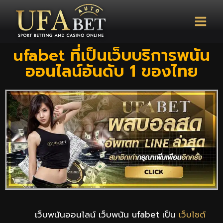
ufabet ที่เป็นเว็บบริการพนัน
ออนไลน์อันดับ 1 ของไทย
เว็บพนันออนไลน์ เว็บพนัน ufabet เป็น
เว็บไซต์