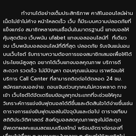
ทำงานได้อย่างเต็มประสิทธิภาพ คาสิโนออนไลน์ผ่าน
เน็ตไม่ช้าไม่ค้าง หน้าโหลดเร็ว เว็บ ก็มีระบบความปลอดภัยที่
แข็งแกร่ง สมาชิกหลายคนเชื่อมั่นในมาตรฐานนี้ แทงบอลให้
คุ้มสุดต้อง เว็บพนัน ufabet แทงบอลออนไลน์ที่ ที่เดียว
จบ เว็บพนันบอลออนไลน์ที่ดีที่สุด ปลอดภัย รับเงินแน่นอน
บนเว็บไซต์ รับทราบความต้องการของสมาชิกเสมอเพื่อให้ได้
ประโยชน์สูงสุด อยากได้เว็บแทงบอลคุณภาพ บริการดี
สะดวก รวดเร็ว ไม่มีปัญหา ตอบคุณแน่นอน เราพร้อมให้
บริการ Call Center ที่สามารถติดต่อได้ตลอด 24 ชม.
สมัครแทงบอลง่าย. ถอนเงินด่วนทุกคนไม่ควรพลาด ทาง
เข้า เว็บไซต์ได้จัดเตรียมข้อมูลทุกประเภทที่จะช่วยให้คุณ
วิเคราะห์การแข่งขันฟุตบอลได้ดีขึ้นและตัดสินใจได้ง่ายขึ้นเช่น
ตารางการแข่งขันฟุตบอลในปัจจุบันและต่อไป ตารางเทียบ
สถิติประวัติศาสตร์ ลิงค์ดูบอลสดคุณภาพสูงไม่มีสะดุด
อัพเดทผลคะแนนสดแบบเรียลไทม์ พร้อมอัตราต่อรองที่
เลื่อนไปเรื่อย ๆ จนจบเกม ในหลาย ๆ ด้านทำให้สมาชิกไม่