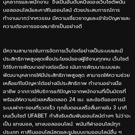
บุคลากรและพนักงาน จึงเป็นอันดับหนึ่งของเว็บไซต์พนัน
บอลออนไลน์และคาสิโนออนไลน์ ด้วยประสบการณ์การ
ทำงานมากว่าทศวรรษ มีความเชี่ยวชาญและเข้าใจปัญหาและ
ความต้องการของสมาชิกเป็นอย่างดี
มีความสามารถในการจัดการเว็บไซต์อย่างเป็นระบบและมี
ประสิทธิภาพสูงสุดเพื่อประโยชน์ของผู้ใช้งานทุกคน เว็บไซต์
ได้รับการพัฒนาอย่างต่อเนื่อง เน้นการพัฒนาระบบและ
พัฒนาบุคลากรให้มีประสิทธิภาพสูงสุด สามารถให้ความช่วย
เหลือแก้ไขปัญหาได้อย่างมีประสิทธิภาพ ทำงานอย่างมือ
อาชีพ จากการให้บริการแก้ปัญหาจากพนักงานที่เป็นมิตรที่
พร้อมให้ความช่วยเหลือตลอด 24 ชม. และข้อดีของการมี
ระบบฝาก-ถอนที่รวดเร็ว ทุกขั้นตอนเสร็จสิ้นภายใน 3 นาที
บนเว็บไซต์ UFABET กำลังรับเดิมพันออนไลน์ต่างๆ ไม่ว่าจะ
เป็น แทงบอล, แทงบอลออนไลน์. พนันกีฬาออนไลน์ทุก
ประเภท คาสิโนออนไลน์สดและรูปแบบเกมออนไลน์อื่น ๆ