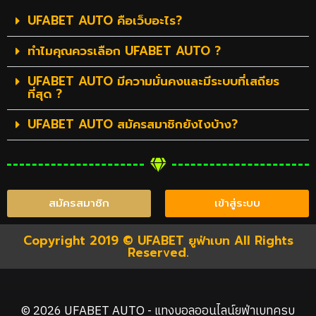
UFABET AUTO คือเว็บอะไร?
ทำไมคุณควรเลือก UFABET AUTO ?
UFABET AUTO มีความมั่นคงและมีระบบที่เสถียร
ที่สุด ?
UFABET AUTO สมัครสมาชิกยังไงบ้าง?
สมัครสมาชิก
เข้าสู่ระบบ
Copyright 2019 © UFABET ยูฟ่าเบท All Rights
Reserved.
© 2026 UFABET AUTO - แทงบอลออนไลน์ยูฟ่าเบทครบ