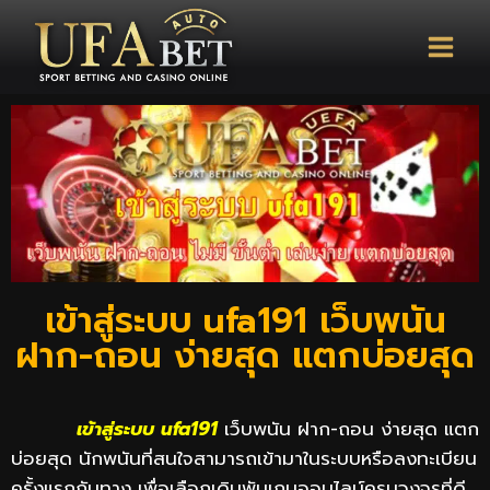
เข้าสู่ระบบ ufa191 เว็บพนัน
ฝาก-ถอน ง่ายสุด แตกบ่อยสุด
เข้าสู่ระบบ ufa191
เว็บพนัน ฝาก-ถอน ง่ายสุด แตก
บ่อยสุด นักพนันที่สนใจสามารถเข้ามาในระบบหรือลงทะเบียน
ครั้งแรกกับทาง เพื่อเลือกเดิมพันเกมออนไลน์ครบวงจรที่ดี