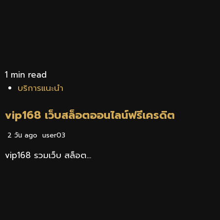
1 min read
บริการแนะนำ
vip168 เว็บสล็อตออนไลน์ฟรีเครดิต
2 วัน ago
user03
vip168 รวมเว็บ สล็อต…