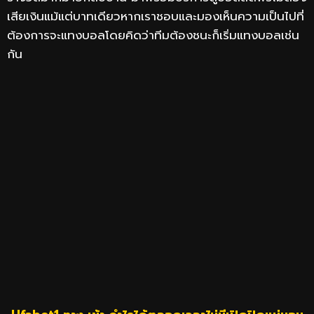
เสียเงินแม้แต่บาทเดียวหากเราชอบและมองเห็นความเป็นไปที่
ต้องการจะแทงบอลโดยคิดว่าทีมต้องชนะก็เริ่มแทงบอลเช่น
กัน