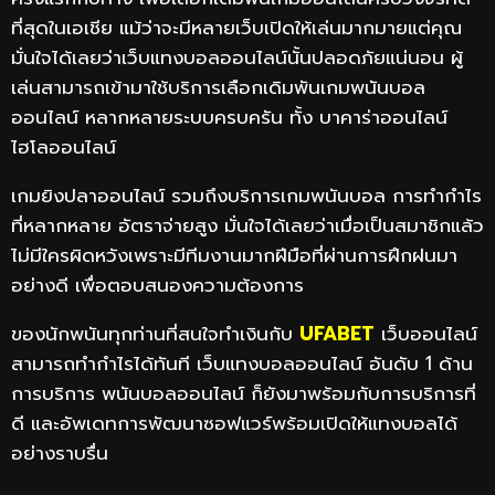
ที่สุดในเอเชีย แม้ว่าจะมีหลายเว็บเปิดให้เล่นมากมายแต่คุณ
มั่นใจได้เลยว่าเว็บแทงบอลออนไลน์นั้นปลอดภัยแน่นอน ผู้
เล่นสามารถเข้ามาใช้บริการเลือกเดิมพันเกมพนันบอล
ออนไลน์ หลากหลายระบบครบครัน ทั้ง บาคาร่าออนไลน์
ไฮโลออนไลน์
เกมยิงปลาออนไลน์ รวมถึงบริการเกมพนันบอล การทำกำไร
ที่หลากหลาย อัตราจ่ายสูง มั่นใจได้เลยว่าเมื่อเป็นสมาชิกแล้ว
ไม่มีใครผิดหวังเพราะมีทีมงานมากฝีมือที่ผ่านการฝึกฝนมา
อย่างดี เพื่อตอบสนองความต้องการ
ของนักพนันทุกท่านที่สนใจทำเงินกับ
UFABET
เว็บออนไลน์
สามารถทำกำไรได้ทันที เว็บแทงบอลออนไลน์ อันดับ 1 ด้าน
การบริการ พนันบอลออนไลน์ ก็ยังมาพร้อมกับการบริการที่
ดี และอัพเดทการพัฒนาซอฟแวร์พร้อมเปิดให้แทงบอลได้
อย่างราบรื่น