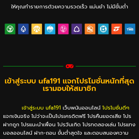
ให้คุณทำรายการด้วยความรวดเร็ว แม่นยำ ไม่มีขั้นต่ำ
เข้าสู่ระบบ ufa191 แจกโปรโมชั่นหนักที่สุด
เรามอบให้สมาชิก
เข้าสู่ระบบ ufa191
เว็บพนันออนไลน์
โปรโมชั่นดีๆ
แจกเงินจริง ไม่ว่าจะเป็นโปรเครดิตฟรี โปรคืนยอดเสีย โปร
ฝากถูก โปรแนะนำเพื่อน โปรวันเกิด โปรทดลองเล่น โปรแทง
บอลออนไลน์ ฝาก-ถอน ขั้นต่ำสุดใจ และตอบสนองความ