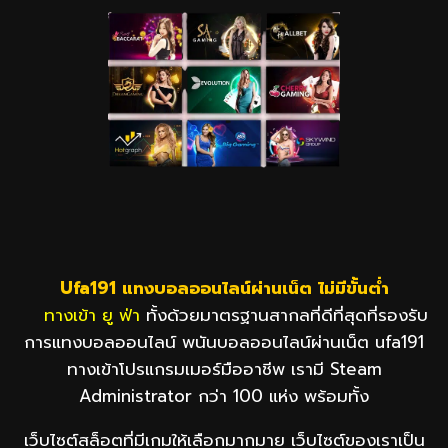
Ufa191 แทงบอลออนไลน์ผ่านเน็ต ไม่มีขั้นต่ำ
ทางเข้า ยู ฟ่า
ทั้งด้วยมาตรฐานสากลที่ดีที่สุดที่รองรับ
การแทงบอลออนไลน์ พนันบอลออนไลน์ผ่านเน็ต ufa191
ทางเข้าโปรแกรมเมอร์มืออาชีพ เรามี Steam
Administrator กว่า 100 แห่ง พร้อมทั้ง
เว็บไซต์สล็อตที่มีเกมให้เลือกมากมาย เว็บไซต์ของเราเป็น