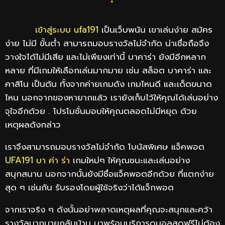
เข้าสู่ระบบ ufa191
เป็นเว็บพนัน เขาเล่นง่าย สมัคร
ง่าย ไม่มี ขั้นต่ำ สามารถมอบรางวัลไม่จำกัด น่าเชื่อถือจึง
วางใจได้ไม่มีเสีย และไม่เพียงเท่านี้ บาคาร่า ยังมีอีกหลาก
หลาย ที่มีเกมให้เลือกเล่นมากมาย เช่น สล็อต บาคาร่า และ
คาสิโน เป็นต้น ทั้งจากค่ายเกมดัง เกมไหนดี และเด็ดขนาด
ไหน นอกจากของหายากแล้ว เรายังเก็บไว้ให้คุณได้เล่นอย่าง
จุใจอีกด้วย . โปรโมชั่นมอบให้คุณตลอดไม่มีหยุด ด้วย
เหตุผลดังกล่าว
เราจึงสามารถมอบรางวัลไม่จำกัด โบนัสพิเศษ แจ็คพอต
UFA191 บา ค่า ร่า
เกมใหม่ๆ ให้คุณชนะและเล่นอย่าง
สนุกสนาน นอกจากนั้นยังมีชื่อแจ็คพอตอีกด้วย ที่แตกง่าย
สุด ๆ เช่นกัน รับรองโดยผู้ใช้จริงว่าได้แจ็กพอต
จากเราจริง ๆ ดังนั้นอย่าพลาดเหตุผลที่คุณจะสนุกและคว้า
รางวัลมากมายกลับบ้าน มาพร้อมบริการดูบอลสดฟรีไม่ต้อง