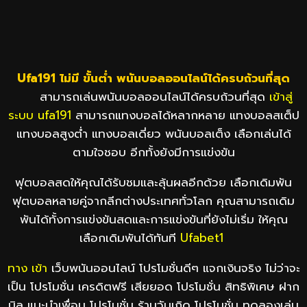
Ufa191 ไม่มี ขั้นต่ำ พนันบอลออนไลน์ได้ครบถ้วนที่สุด
สามารถเล่นพนันบอลออนไลน์ได้ครบถ้วนที่สุด
เข้าสู่
ระบบ ufa191
สามารถแทงบอลได้หลากหลาย แทงบอลสเต็ป
แทงบอลสูงต่ำ แทงบอลเดี่ยว พนันบอลเต็ง เลือกเล่นได้
ตามใจชอบ อีกทั้งยังมีการแข่งขัน
ฟุตบอลสดให้คุณได้รับชมและลุ้นผลอีกด้วย เลือกเดิมพัน
ฟุตบอลหลายคู่จากลีกต่างประเทศทั่วโลก คุณสามารถเดิม
พันได้ทั้งการแข่งขันสดและการแข่งขันที่ยังไม่เริ่ม ให้คุณ
เลือกเดิมพันได้ทันที
Ufabet1
ทาง เข้า
เว็บพนันออนไลน์ โปรโมชั่นดีๆ แจกเงินจริง ไม่ว่าจะ
เป็น โปรโมชั่น เครดิตฟรี เสียยอด โปรโมชั่น สิทธิพิเศษ ฝาก
บิล แนะนำเพื่อน โปรโมชั่น ร้านวันเกิด โปรโมชั่น ทดลองเล่น