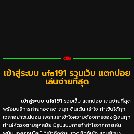
เข้าสู่ระบบ ufa191 รวมเว็บ แตกบ่อย
เล่นง่ายที่สุด
เข้าสู่ระบบ ufa191
รวมเว็บ แตกบ่อย เล่นง่ายที่สุด
พร้อมบริการถ่ายทอดสด สนุก ตื่นเต้น เร้าใจ ทำเงินได้ทุก
เวลาอย่างแน่นอน เพราะเราเข้าใจความต้องการของผู้เล่นทุก
ท่านให้ตรงตามยุคสมัย มีรูปแบบการทำกำไรจากการเล่น
พนันบอลออนไลน์ ที่เข้าถึงง่าย รวดเร็วทันใจ แถมยังมา