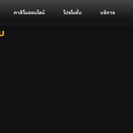
คาสิโนออนไลน์
โปรโมชั่น
บริการ
บ