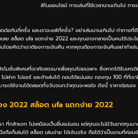
สิโนออนไลน์ การเล่นที่ใช้เวลานานเกินไป กา
ดต่อกันกี่ครั้ง และเราจะแพ้กี่ครั้ง? อย่าเล่นนานเกินไป ท่าทางท
าคืนเลย สล็อต ufa แตกง่าย 2022 และคุณอาจกลายเป็นคนไร้ประโยชน
นโดยคิดว่าเราต้องการเงินคืน หากคุณต้องการเงินคืนอย่าทำเช่นนี้
โมชั่นพิเศษที่เราคัดสรรมาเพื่อคุณโดยเฉพาะ ซึ่งหากได้รับเครด
ไม่ฝาก ไม่แชร์ และถ้าเล่นได้ ถอนได้แน่นอน กองทุน 100 ที่ที่เร
มารถใช้งานได้ตลอดทั้งวันจนกว่าคุณจะพอใจ ดังนี้ ราคาต่อรอง
่อง 2022 สล็อต ufa แตกง่าย 2022
กล้าแจก ไม่เหมือนเว็บอื่นแน่นอน แต่คุณจะไม่มีวันขาดทุนมาก
ือก็เล่นได้ สล็อต เล่นง่าย ได้เงินจริง ถือได้ว่าเป็นเกมที่ค่