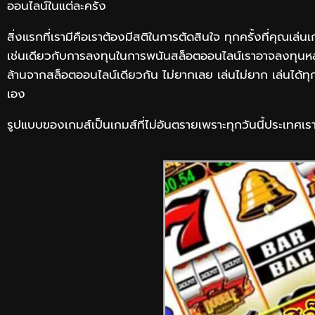
ออนไลน์ในแต่ละครั้ง
สิ่งแรกที่เรามีคือเราต้องมีสติในการตัดสินใจ ทุกครั้งที่คุณเล่
เช่นเดียวกับการลงทุนในการพนันสล็อตออนไลน์เราอาจลงทุนหลายห
ล้านจากสล็อตออนไลน์เดียวกัน ไม่ยากเลย เล่นไม่ยาก เล่นได้ทุก
เอง
รูปแบบของเกมส์เป็นเกมส์ที่ไม่อันตรายเพราะทุกวันนี้ประเทศเ