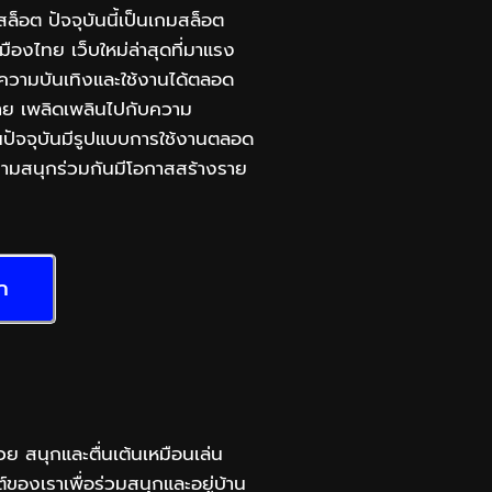
็อต ปัจจุบันนี้เป็นเกมสล็อต
ืองไทย เว็บใหม่ล่าสุดที่มาแรง
้ความบันเทิงและใช้งานได้ตลอด
่าย เพลิดเพลินไปกับความ
นในปัจจุบันมีรูปแบบการใช้งานตลอด
วามสนุกร่วมกันมีโอกาสสร้างราย
ก
ย สนุกและตื่นเต้นเหมือนเล่น
ต์ของเราเพื่อร่วมสนุกและอยู่บ้าน