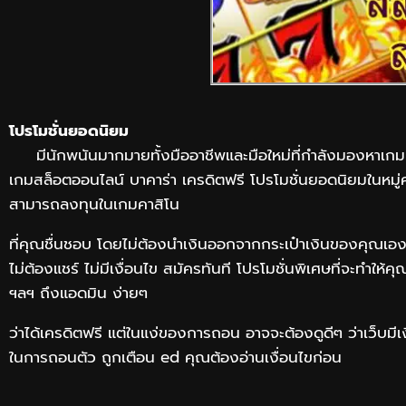
โปรโมชั่นยอดนิยม
มีนักพนันมากมายทั้งมืออาชีพและมือใหม่ที่กำลังมองหาเกมที่ส
เกมสล็อตออนไลน์ บาคาร่า เครดิตฟรี โปรโมชั่นยอดนิยมในหมู่ค
สามารถลงทุนในเกมคาสิโน
ที่คุณชื่นชอบ โดยไม่ต้องนำเงินออกจากกระเป๋าเงินของคุณเองเ
ไม่ต้องแชร์ ไม่มีเงื่อนไข สมัครทันที โปรโมชั่นพิเศษที่จะทำใ
ฯลฯ ถึงแอดมิน ง่ายๆ
ว่าได้เครดิตฟรี แต่ในแง่ของการถอน อาจจะต้องดูดีๆ ว่าเว็บมีเ
ในการถอนตัว ถูกเตือน ed คุณต้องอ่านเงื่อนไขก่อน