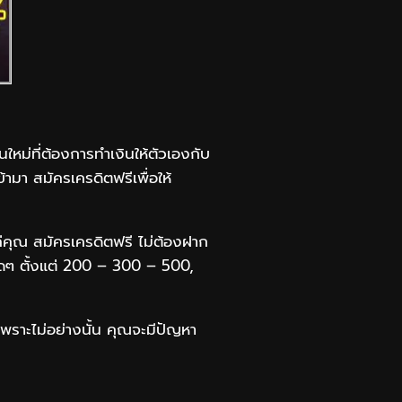
หม่ที่ต้องการทำเงินให้ตัวเองกับ
ามา สมัครเครดิตฟรีเพื่อให้
ค่คุณ สมัครเครดิตฟรี ไม่ต้องฝาก
ไขใดๆ ตั้งแต่ 200 – 300 – 500,
เพราะไม่อย่างนั้น คุณจะมีปัญหา