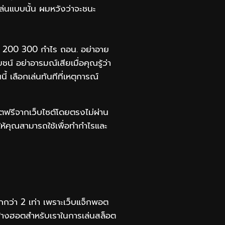
รเล่นแบบนั้น ผมหวังว่าจะชนะ
ี่ดี 200 300 กำไร ถอน. อย่าอาย
์ อย่าอารมณ์เสียเมื่อคุณรู้ว่า
 เลือกเล่นทันทีที่เหตุการณ์
ิตฟรีจากเว็บไซต์โดยตรงไม่ผ่าน
าให้คุณสามารถใช้เพื่อทำกำไรและ
กว่า 2 เท่า เพราะเว็บแจ็กพอต
อนข้างฮอตสำหรับเราในการเล่นสล็อต