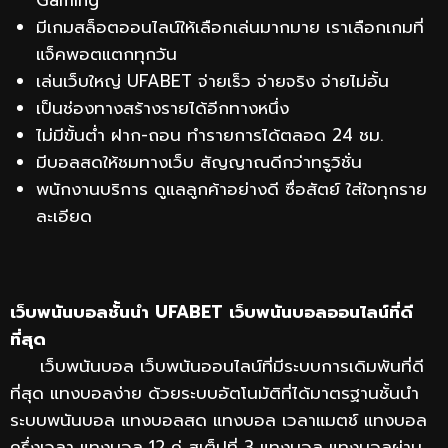
มีเกมสล็อตออนไลน์ให้เลือกเล่นมากมาย เราเลือกเกมที่
แจ็คพอตแตกทุกวัน
เล่นเว็บใหญ่ UFABET จ่ายเร็ว จ่ายจริง จ่ายไม่อั้น
เป็นช่องทางสร้างรายได้อีกทางหนึ่ง
ไม่มีขั้นต่ำ ฝาก-ถอน ทำรายการได้ตลอด 24 ชม.
มีบอลสดให้ชมทางเว็บ สัญญาณดีกว่าทรูวิชั่น
พนักงานบริการ ดูแลลูกค้าอย่างดี ซื่อสัตย์ ใส่ใจทุกราย
ละเอียด
เว็บพนันบอลชั้นนำ UFABET เว็บพนันบอลออนไลน์ที่ดี
ที่สุด
เว็บพนันบอล เว็บพนันออนไลน์ที่มีระบบการเดิมพันที่ดี
ที่สุด แทงบอลง่าย ด้วยระบบอัตโนมัติที่ได้มาตรฐานชั้นนำ
ระบบพนันบอล แทงบอลสด แทงบอล เวลาแมตช์ แทงบอล
ครึ่งเวลา แทงบอล 12 คู่ สเต็ปที่ 3 แทงบอล แทงบอลผ่าน