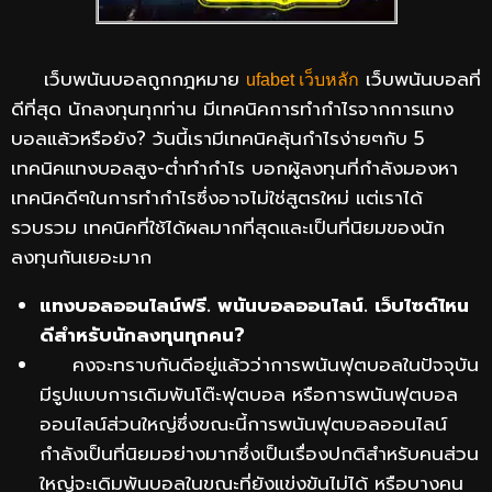
เว็บพนันบอลถูกกฎหมาย
เว็บพนันบอลที่
ufabet เว็บหลัก
ดีที่สุด นักลงทุนทุกท่าน มีเทคนิคการทำกำไรจากการแทง
บอลแล้วหรือยัง? วันนี้เรามีเทคนิคลุ้นกำไรง่ายๆกับ 5
เทคนิคแทงบอลสูง-ต่ำทำกำไร บอกผู้ลงทุนที่กำลังมองหา
เทคนิคดีๆในการทำกำไรซึ่งอาจไม่ใช่สูตรใหม่ แต่เราได้
รวบรวม เทคนิคที่ใช้ได้ผลมากที่สุดและเป็นที่นิยมของนัก
ลงทุนกันเยอะมาก
แทงบอลออนไลน์ฟรี. พนันบอลออนไลน์. เว็บไซต์ไหน
ดีสำหรับนักลงทุนทุกคน?
คงจะทราบกันดีอยู่แล้วว่าการพนันฟุตบอลในปัจจุบัน
มีรูปแบบการเดิมพันโต๊ะฟุตบอล หรือการพนันฟุตบอล
ออนไลน์ส่วนใหญ่ซึ่งขณะนี้การพนันฟุตบอลออนไลน์
กำลังเป็นที่นิยมอย่างมากซึ่งเป็นเรื่องปกติสำหรับคนส่วน
ใหญ่จะเดิมพันบอลในขณะที่ยังแข่งขันไม่ได้ หรือบางคน