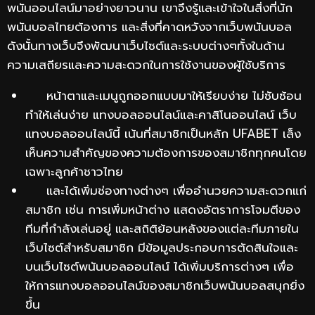
พนันออนไลน์มาอย่างยาวนาน เขาจึงรู้และเข้าใจในสิ่งที่นัก
พนันบอลไทยต้องการ และสิ่งที่คาดหวังจากเว็บพนันบอล
ดังนั้นทางเว็บจึงพัฒนาเว็บไซต์และระบบต่างๆทั้งในด้าน
ความเสถียรและความสะดวกในการใช้งานของผู้ใช้บริการ
หน้าตาและเมนูถูกออกแบบมาให้เรียบง่าย ไม่ซับซ้อน
ทำให้เล่นง่าย แทงบอลออนไลน์และคาสิโนออนไลน์ เว็บ
แทงบอลออนไลน์นี้ เน้นที่สมาชิกเป็นหลัก UFABET เล็ง
เห็นความสำคัญของความต้องการของสมาชิกทุกคนโดย
เฉพาะลูกค้าชาวไทย
และได้เพิ่มช่องทางต่างๆ เพื่ออำนวยความสะดวกแก่
สมาชิก เช่น การเพิ่มหน้าต่าง แสดงอัตราการโจมตีของ
ทีมที่กำลังเล่นอยู่ และสถิติย้อนหลังของแต่ละทีมภายใน
เว็บไซต์สำหรับสมาชิก มีข้อมูลประกอบการตัดสินใจและ
บนเว็บไซต์พนันบอลออนไลน์ ได้เพิ่มบริการต่างๆ เพื่อ
ให้การแทงบอลออนไลน์ของสมาชิกเว็บพนันบอลสนุกยิ่ง
ขึ้น