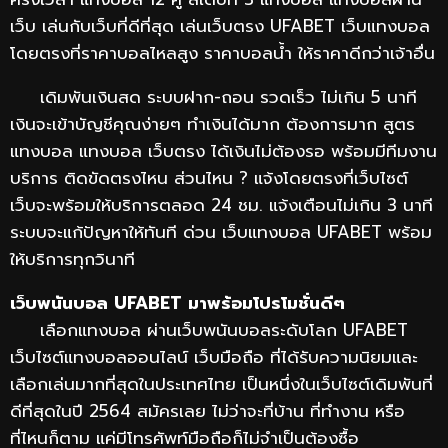
เว็บ เล่นกับเว็บที่ดีที่สุด เล่นเว็บตรง UFABET เว็บแทงบอล
โดยตรงที่ราคาบอลไหลสูง ราคาบอลน้ำ ให้ราคาดีกว่าเจ้าอื่น
เดิมพันเงินสด ระบบฝาก-ถอน รวดเร็ว ไม่เกิน 5 นาที
เงินจะเข้าบัญชีคุณง่ายๆ ทำเงินได้มาก ต้องการมาก สูตร
แทงบอล แทงบอล เว็บตรง ได้เงินไม่ต้องรอ พร้อมมีทีมงาน
บริการ ติดขัดตรงไหน ส่วนไหน ? แจ้งโดยตรงที่เว็บไซต์
เว็บจะพร้อมให้บริการตลอด 24 ชม. แจ้งเตือนไม่เกิน 3 นาที
ระบบจะแก้ปัญหาให้ทันที ด่วน เว็บแทงบอล UFABET พร้อม
ให้บริการทุกวินาที
เว็บพนันบอล UFABET มาพร้อมโปรโมชั่นดีๆ
เลือกแทงบอล ผ่านเว็บพนันบอลระดับโลก UFABET
เว็บไซต์แทงบอลออนไลน์ เว็บมือถือ ที่ได้รับความนิยมและ
เลือกเล่นมากที่สุดในประเทศไทย เป็นหนึ่งในเว็บไซต์เดิมพันที่
ดีที่สุดในปี 2564 สมัครเลย ไม่ว่าจะที่บ้าน ที่ทำงาน หรือ
ที่ไหนก็ตาม แค่มีโทรศัพท์มือถือก็ไม่จำเป็นต้องซื้อ