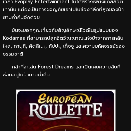
เวลา Evoplay Entertainment ไม่ได้สร้างเพียงแค่สล็อต
เท่านั้น แต่ยังเป็นการผจญภัยเข้าไปในช่องที่ลึกที่สุดของป่า
ยามค่ำคืนอีกด้วย
มันจะบอกคุณเกี่ยวกับสัญลักษณ์ไวด์ในรูปแบบของ
Kodamas ที่สามารถปลุกจิตวิญญาณแห่งป่าจากการหลับ
ใหล, ทานุกิ, คิตสึเนะ, กัปปะ, เท็งงู และความมหัศจรรย์ของ
ธรรมชาติ
กล้าที่จะเล่น Forest Dreams และเปิดเผยความลับที่
ซ่อนอยู่ในป่ายามค่ำคืน