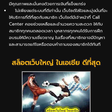
มีคุณภาพและมั่นคงด้วยการเงินที่แข็งแกร่ง
ไม่เพียงแต่ระบบที่ดีเท่านั้น เว็บไซต์ใส่ใจและมุ่งมั่นที่จะ
ให้บริการที่ดีที่สุดกับสมาชิก เว็บไซต์มีเจ้าหน้าที่ Call
Center คอยช่วยเหลือและอำนวยความสะดวก ให้กับ
สมาชิกทุกคนตลอดเวลา บุคลากรทุกคนได้รับการฝึก
อบรมให้มีความเชี่ยวชาญ ในเรื่องที่สมาชิกอาจมีปัญหา
และสามารถแก้ไขหรือตอบคำถามของสมาชิกได้ทันที
สล็อตเว็บใหญ่ ในเอเชีย ดีที่สุด