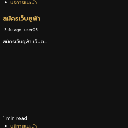
บริการแนะนำ
สมัครเว็บยูฟ่า
3 วัน ago
user03
สมัครเว็บยูฟ่า เว็บต…
1 min read
บริการแนะนำ