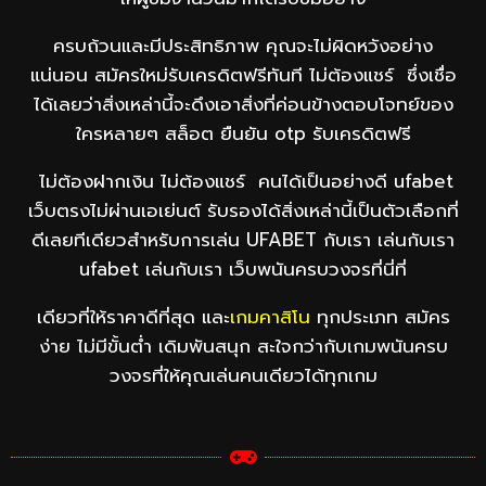
ครบถ้วนและมีประสิทธิภาพ คุณจะไม่ผิดหวังอย่าง
แน่นอน
สมัครใหม่รับเครดิตฟรีทันที ไม่ต้องแชร์
ซึ่งเชื่อ
ได้เลยว่าสิ่งเหล่านี้จะดึงเอาสิ่งที่ค่อนข้างตอบโจทย์ของ
ใครหลายๆ
สล็อต ยืนยัน otp รับเครดิตฟรี
ไม่ต้องฝากเงิน ไม่ต้องแชร์
คนได้เป็นอย่างดี
ufabet
เว็บตรงไม่ผ่านเอเย่นต์
รับรองได้สิ่งเหล่านี้เป็นตัวเลือกที่
ดีเลยทีเดียวสำหรับการเล่น UFABET กับเรา เล่นกับเรา
ufabet เล่นกับเรา เว็บพนันครบวงจรที่นี่ที่
เดียวที่ให้ราคาดีที่สุด และ
เกมคาสิโน
ทุกประเภท สมัคร
ง่าย ไม่มีขั้นต่ำ เดิมพันสนุก สะใจกว่ากับเกมพนันครบ
วงจรที่ให้คุณเล่นคนเดียวได้ทุกเกม