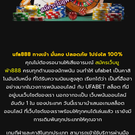
ufa888 ทางเข้า มั่นคง ปลอดภัย โปร่งใส 100%
คุณไม่ต้องรอนานให้เสียอารมณ์
สมัครเว็บยู
ฟ่า888
ครบทุกด้านของนักพนัน จนทำให้ ufabet เป็นคาสิ
โนอันดับหนึ่ง ที่ได้รับความนิยมสูงสุด เรียกได้ว่า เป็นที่ฮือฮา
อย่างมากในวงการพนันออนไลน์ กับ UFABET สล็อต ที่มี
อยู่บนเว็บไซต์ของเรา นอกจากจะเป็น เว็บพนันออนไลน์
อันดับ 1 ใน ของประเทศ วันนี้เรามานำเสนอเกมสล็อต
ออนไลน์ ที่เว็บไซต์ของเราพร้อมให้ทุกคนได้เล่นแล้ว เรายังมี
การเดิมพันทุกประเภทให้คุณจาก
เกมกีฬาและคาสิโนทุกประเภท สามารถเข้าใช้บริการผ่านมือ