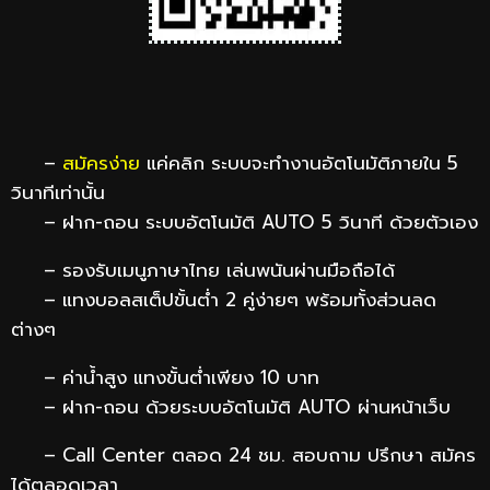
–
สมัครง่าย
แค่คลิก ระบบจะทำงานอัตโนมัติภายใน 5
วินาทีเท่านั้น
– ฝาก-ถอน ระบบอัตโนมัติ AUTO 5 วินาที ด้วยตัวเอง
– รองรับเมนูภาษาไทย เล่นพนันผ่านมือถือได้
– แทงบอลสเต็ปขั้นต่ำ 2 คู่ง่ายๆ พร้อมทั้งส่วนลด
ต่างๆ
– ค่าน้ำสูง แทงขั้นต่ำเพียง 10 บาท
– ฝาก-ถอน ด้วยระบบอัตโนมัติ AUTO ผ่านหน้าเว็บ
– Call Center ตลอด 24 ชม. สอบถาม ปรึกษา สมัคร
ได้ตลอดเวลา