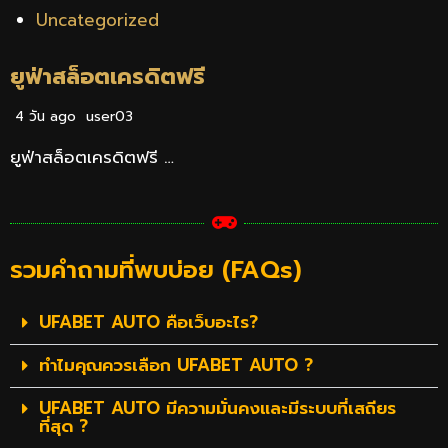
Uncategorized
ยูฟ่าสล็อตเครดิตฟรี
4 วัน ago
user03
ยูฟ่าสล็อตเครดิตฟรี …
รวมคำถามที่พบบ่อย (FAQs)
UFABET AUTO คือเว็บอะไร?
ทำไมคุณควรเลือก UFABET AUTO ?
UFABET AUTO มีความมั่นคงและมีระบบที่เสถียร
ที่สุด ?