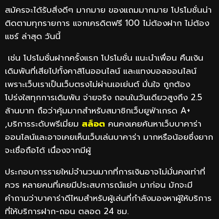
สมัครจะได้รับสิ่งดีๆ มากมาย ของแถมมากมาย โปรโมชั่นน่า
ติดตามทุกรายการ แจกเครดิตฟรี 100 ไม่ต้องฝาก ไม่ต้อง
แชร์ ล่าสุด วันนี้
เช่น โปรโมชั่นฝากครั้งแรก โปรโมชั่น แนะนำเพื่อน คืนเงิน
เดิมพันที่เสียไปทั้งคาสิโนออนไลน์ และแทงบอลออนไลน์
เพราะเว็บเราเป็นเว็บตรงไม่ผ่านเอเย่นต์ มั่นใจ ถูกต้อง
โปร่งใสทุกการเดิมพัน จ่ายจริง ถอนในวันเดียวสูงถึง 2.5
ล้านบาท ถือว่าคุ้มมากสำหรับสมาชิกเว็บยูฟ่าเกรด A+
,บริการระดับพรีเมี่ยม
สล็อต
คนคงเคยค้นหาเว็บบาคาร่า
ออนไลน์และอาจเคยเห็นเว็บเล่นบาคาร่า มากหรือน้อยซึ่งยาก
จะเชื่อถือได้ เนื่องจากมีผู้
ประกอบการรายใหม่จำนวนมากที่การเงินอาจไม่มั่นคงเท่าที่
ควร หลายคนที่เคยมีประสบการณ์แย่ๆ มาก่อน มักจะมี
คำถามว่าบาคาร่าดีไหมสำหรับผู้เล่นที่กำลังมองหาผู้ให้บริการ
ที่ให้บริการฝาก-ถอน ตลอด 24 ชม.