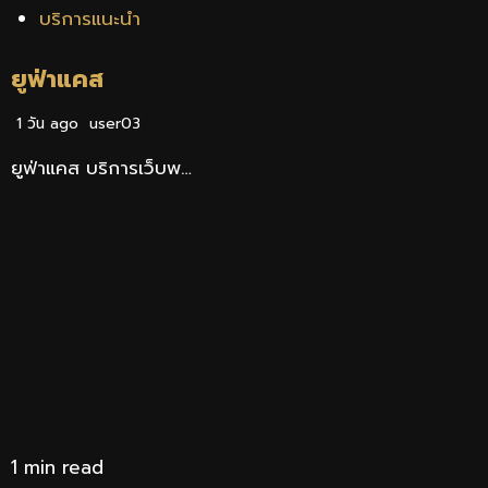
บริการแนะนำ
ยูฟ่าแคส
1 วัน ago
user03
ยูฟ่าแคส บริการเว็บพ…
1 min read