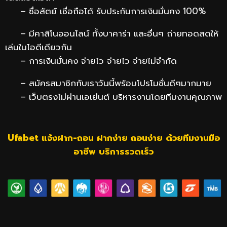
– ซื่อสัตย์ เชื่อถือได้ รับประกันการเงินมั่นคง 100%
– มีคาสิโนออนไลน์ ทั้งบาคาร่า และอื่นๆ ถ่ายทอดสดให้
เล่นในไอดีเดียวกัน
– การเงินมั่นคง จ่ายไว จ่ายไว จ่ายไม่จำกัด
– สมัครสมาชิกกับเราวันนี้พร้อมโปรโมชั่นดีๆมากมาย
– เว็บตรงไม่ผ่านเอเย่นต์ บริหารงานโดยทีมงานคุณภาพ
Ufabet แจ้งฝาก-ถอน ฝากง่าย ถอนง่าย ด้วยทีมงานมือ
อาชีพ บริการรวดเร็ว