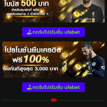
กดรับโปรโมชั่น ufabet
กดรับโปรโมชั่น ufabet