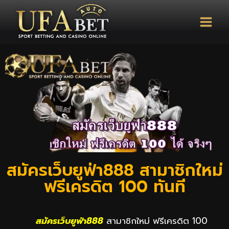
สมัครเว็บยูฟ่า888 สามาชิกใหม่
ฟรีเครดิต 100 ทันที
สมัครเว็บยูฟ่า888
สามาชิกใหม่ ฟรีเครดิต 100