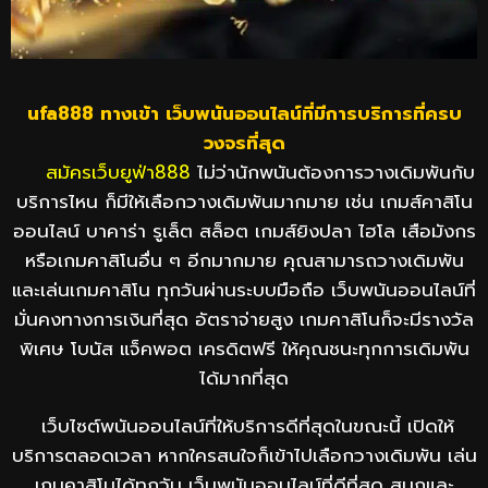
ufa888 ทางเข้า เว็บพนันออนไลน์ที่มีการบริการที่ครบ
วงจรที่สุด
สมัครเว็บยูฟ่า888
ไม่ว่านักพนันต้องการวางเดิมพันกับ
บริการไหน ก็มีให้เลือกวางเดิมพันมากมาย เช่น เกมส์คาสิโน
ออนไลน์ บาคาร่า รูเล็ต สล็อต เกมส์ยิงปลา ไฮโล เสือมังกร
หรือเกมคาสิโนอื่น ๆ อีกมากมาย คุณสามารถวางเดิมพัน
และเล่นเกมคาสิโน ทุกวันผ่านระบบมือถือ เว็บพนันออนไลน์ที่
มั่นคงทางการเงินที่สุด อัตราจ่ายสูง เกมคาสิโนก็จะมีรางวัล
พิเศษ โบนัส แจ็คพอต เครดิตฟรี ให้คุณชนะทุกการเดิมพัน
ได้มากที่สุด
เว็บไซต์พนันออนไลน์ที่ให้บริการดีที่สุดในขณะนี้ เปิดให้
บริการตลอดเวลา หากใครสนใจก็เข้าไปเลือกวางเดิมพัน เล่น
เกมคาสิโนได้ทุกวัน เว็บพนันออนไลน์ที่ดีที่สุด สนุกและ