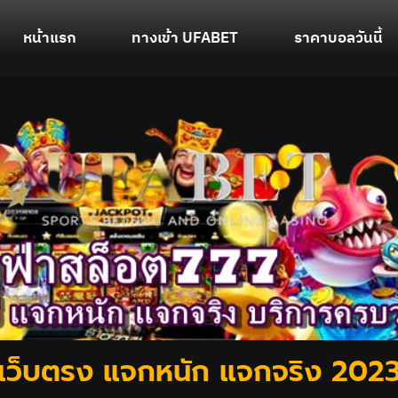
หน้าแรก
ทางเข้า UFABET
ราคาบอลวันนี้
 เว็บตรง แจกหนัก แจกจริง 202