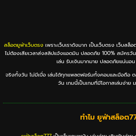
สล็อตยูฟ่าเว็บตรง
เพราะเว็บเราดังมาก เป็นเว็บตรง เว็บสล็อต
ไม่ต้องเสียเวลาส่งสลิปแจ้งแอดมิน ปลอดภัย 100% สมัครวั
เล่น รับเงินมากมาย ปลอดภัยแน่นอน 1
จริงทั้งวัน ไม่มีเบื่อ เล่นได้ทุกแพลตฟอร์มทั้งคอมและมือถื
วัน เกมนี้เป็นเกมที่มีโอกาสเล่นง่าย 
ทำไม ยูฟ่าสล็อต7