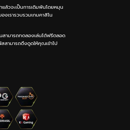
ลักแล้วจะเป็นการเดิมพันโดยหมุน
ต์ของเรารวบรวมเกมคาสิโน
้เล่นสามารถทดลองเล่นได้ฟรีตลอด
ผัสสามารถดึงดูดให้คุณเข้าไป