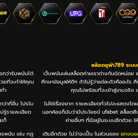
สล็อตยูฟ่า789 ระบบอ
อกว่ารับพนันได้
เว็บพนันเล่นสล็อตค่ายเราต่างกันนิดหน่อย แ
่วยที่จะทำให้คุณ
ศึกษาข้อมูลให้ดีๆ ถ้าไม่รู้ว่าแต่ละตัวคืออะไ
ณทำ
คุณไม่พร้อมที่จะเข้าสู่เกมจริง เม
่าที่อื่น โปรโม
ไม่ใช่เรื่องยาก รายละเอียดทั่วไปจะแสดงโดย
่รู้รายละเอียด
นอกห้องก็นับว่ามีประโยชน์ ufabet สล็อตส
ยก็
ค่ายอื่นๆ ที่มีอยู่ในระบบอีกด้วย ให
การพนัน เช่น กฎ
เติมอีกด้วย ไม่ว่าจะเป็น ในส่วนของ
แทงบอล