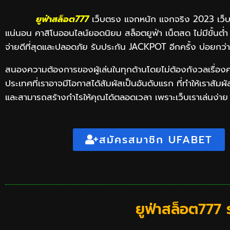
ยูฟ่าสล็อต777
เว็บตรง แจกหนัก แจกจริง 2023 เว็บส
แน่นอน คาสิโนออนไลน์ยอดนิยม สล็อตยูฟ่า เน็ตสด ไม่มีขั้นต่ำ ไม
จ่ายดีที่สุดและปลอดภัย รับประกัน JACKPOT อีกครั้ง บ่อยกว่า
สนองความต้องการของผู้เล่นในทุกด้านโดยไม่ต้องกังวลเรื่องค
ประเทศที่เราอาจมีโอกาสได้สัมผัสเป็นอันดับแรก ที่ทำให้เราสัมผั
และสามารถสร้างกำไรให้คุณได้ตลอดเวลา เพราะเว็บเราเล่นง่าย สม
สมัครสมาชิก UFABET
ยูฟ่าสล็อต777 ร