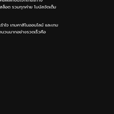
่คอลเลกชันโจ๊กเกอร์ทาง
ง สล็อต รวมทุกค่าย โบนัสจัดเต็ม
เร้าใจ เกมคาสิโนออนไลน์ และเกม
ำนวนมากอย่างรวดเร็วคือ