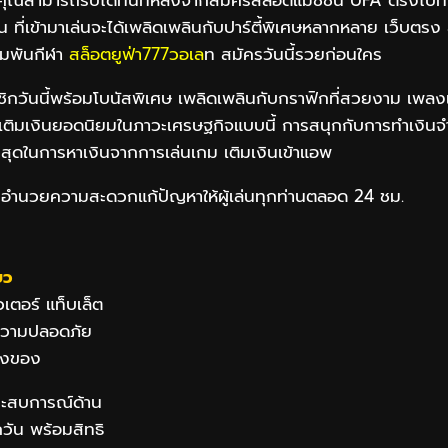
ย คุณสามารถรับได้ทันทีหลังจากสมัครสล็อตแมชชีน UFA ตรงไปที
คน ที่เข้ามาเล่นจะได้เพลิดเพลินกับปาร์ตี้พิเศษหลากหลาย เว็บตร
ดิมพันกีฬา
สล็อตยูฟ่า777วอเล
ท สมัครวันนี้รวยก่อนใคร
ชิกวันนี้พร้อมโบนัสพิเศษ เพลิดเพลินกับกราฟิกที่สวยงาม เพลง
ิมเงินยอดนิยมในภาวะเศรษฐกิจแบบนี้ การสนุกกับการทำเงินจ
่สุดในการหาเงินจากการเล่นเกม เติมเงินเข้าแอพ
และอำนวยความสะดวกแก้ปัญหาให้ผู้เล่นทุกท่านตลอด 24 ชม.
ยว
เตอร์ แท็บเล็ต
ความปลอดภัย
่องของ
ระสบการณ์ด้าน
ัน พร้อมสิทธิ