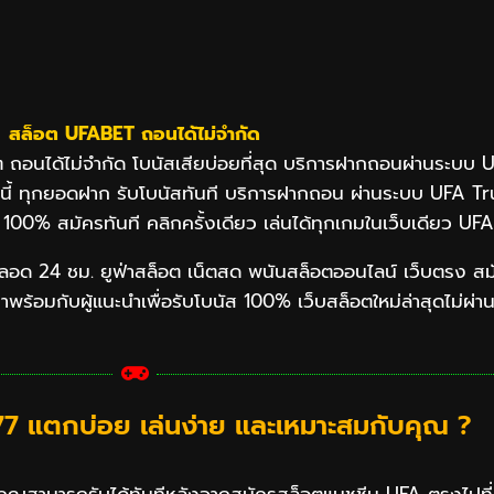
สล็อต UFABET ถอนได้ไม่จำกัด
 ถอนได้ไม่จำกัด โบนัสเสียบ่อยที่สุด บริการฝากถอนผ่านระบบ U
นนี้ ทุกยอดฝาก รับโบนัสทันที บริการฝากถอน ผ่านระบบ UFA T
00% สมัครทันที คลิกครั้งเดียว เล่นได้ทุกเกมในเว็บเดียว UFA 
อ ตลอด 24 ชม. ยูฟ่าสล็อต เน็ตสด พนันสล็อตออนไลน์ เว็บตรง สมั
มาพร้อมกับผู้แนะนำเพื่อรับโบนัส 100% เว็บสล็อตใหม่ล่าสุดไม่ผ่าน
77 แตกบ่อย เล่นง่าย และเหมาะสมกับคุณ ?