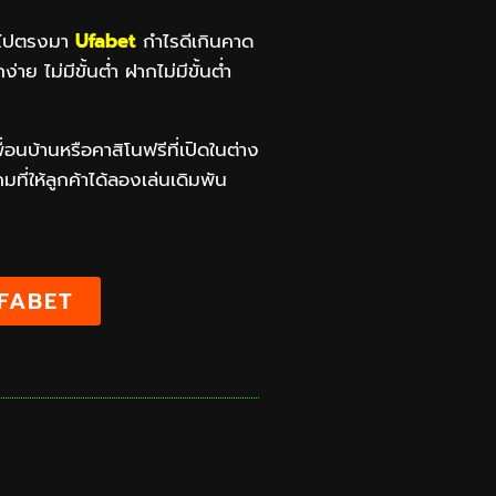
รงไปตรงมา
Ufabet
กำไรดีเกินคาด
ย ไม่มีขั้นต่ำ ฝากไม่มีขั้นต่ำ
นบ้านหรือคาสิโนฟรีที่เปิดในต่าง
ที่ให้ลูกค้าได้ลองเล่นเดิมพัน
UFABET