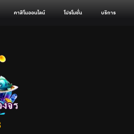
คาสิโนออนไลน์
โปรโมชั่น
บริการ
3