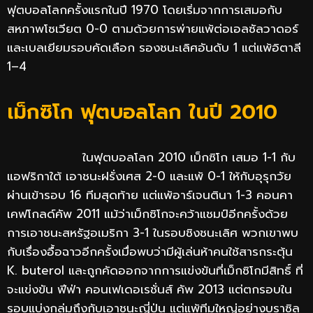
ฟุตบอลโลกครั้งแรกในปี 1970 โดยเริ่มจากการเสมอกับ
สหภาพโซเวียต 0-0 ตามด้วยการพ่ายแพ้ต่อเอลซัลวาดอร์
และเบลเยียมรอบคัดเลือก รองชนะเลิศอันดับ 1 แต่แพ้อิตาลี
1–4
เม็กซิโก ฟุตบอลโลก ในปี 2010
ในฟุตบอลโลก 2010 เม็กซิโก เสมอ 1-1 กับ
แอฟริกาใต้ เอาชนะฝรั่งเศส 2-0 และแพ้ 0-1 ให้กับอุรุกวัย
ผ่านเข้ารอบ 16 ทีมสุดท้าย แต่แพ้อาร์เจนตินา 1-3 คอนคา
เคฟโกลด์คัพ 2011 แม้ว่าเม็กซิโกจะคว้าแชมป์อีกครั้งด้วย
การเอาชนะสหรัฐอเมริกา 3-1 ในรอบชิงชนะเลิศ พวกเขาพบ
กับเรื่องอื้อฉาวอีกครั้งเมื่อพบว่ามีผู้เล่นห้าคนใช้สารกระตุ้น
K. buterol และถูกคัดออกจากการแข่งขันที่เม็กซิโกมีสิทธิ์ ที่
จะแข่งขัน ฟีฟ่า คอนเฟเดอเรชั่นส์ คัพ 2013 แต่ตกรอบใน
รอบแบ่งกลุ่มถึงกับเอาชนะญี่ปุ่น แต่แพ้ทีมใหญ่อย่างบราซิล