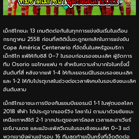
เม็กซิโกชนะ 13 เกมติดต่อกันในทุกการแข่งขันเริ่มในเดือน
กรกฎาคม 2558 ก่อนที่สถิตินั้นจะถูกยกเลิกในการแข่งขัน
Copa América Centenario ที่จัดขึ้นในสหรัฐอเมริกา
เม็กซิโก แพ้ให้กับชิลี 0–7 ในรอบก่อนรองชนะเลิศ ผู้จัดการ
ทีม Osorio ขอโทษแฟน ๆ สำหรับความลำบากใจในครั้งนี้
อันดับที่สี่ หลังจากแพ้ 1-4 ให้กับเยอรมนีในรอบรองชนะเลิศ
และ 1-2 ให้กับโปรตุเกสในช่วงต่อเวลาพิเศษในรอบชิงชนะเลิศ
อันดับสาม
เม็กซิโกเอาชนะการป้องกันแชมป์เยอรมนี 1-1 ในฟุตบอลโลก
2018 ฟีฟ่า ได้ประตูจากเออร์วิง โลซาโน่ ตามมาด้วยชัยชนะ
เหนือเกาหลีใต้ 2-1 จากประตูของคาร์ลอส เวลาและฮาเวียร์
เอร์นานเดซ และแม้จะแพ้สวีเดนในรอบชิงชนะเลิศ 0–3 แต่
พวกเขายังผ่านเข้ารอบ 16 ทีมสุดท้ายเป็นครั้งที่เจ็ดติดต่อ