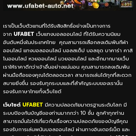
เราเป็นเว็บตัวแทนที่ได้รับสิขสิทธิ์อย่างเป็นทางการ
จาก
UFABET
เว็บแทงบอลออนไลน์ ที่ได้รับความนิยม
อันดับหนึ่งในประเทศไทย คุณสามารถเลือกลงเดิมพันกีฬา
ออนไลน์ แทงบอลออนไลน์ บอลสเต็ป บอลชุด บาคาร่า คาสิ
โนออนไลน์ หวยออนไลน์ มวยออนไลน์ และอีกมากมายเว็บ
เราให้ราคาดีกว่าเจ้าอื่นอย่างแน่นอน คุณสามารถลงเดิมพัน
ผ่านมือถือของคุณได้ตลอดเวลา สามารถเล่นได้ทุกที่สะดวก
สบายยิ่งขึ้น รองรับทุกระบบและที่สำคัญระบบของเรานั้น
รองรับภาษาไทยทั้งเว็บไซต์
เว็บไซต์
UFABET
มีความปลอดภัยมาตรฐานระดับโลก มี
ระบบป้องกันบัญชีของท่านมากกว่า 10 ชั้น ลูกค้าทุกท่าน
สามารถมั่นใจได้เกี่ยวกับเรื่องความปลอดภัยของบัญชีคุณ
รองรับการเล่นพนันบอลออนไลน์ ผ่านทางอินเตอร์เน็ต และ