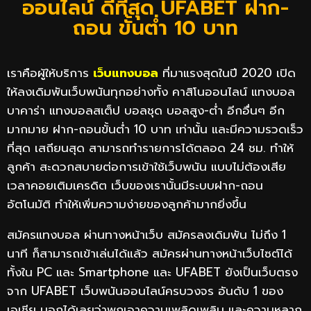
ออนไลน์ ดีที่สุด UFABET ฝาก-
ถอน ขั้นต่ำ 10 บาท
เราคือผู้ให้บริการ
เว็บแทงบอล
ที่มาแรงสุดในปี 2020 เปิด
ให้ลงเดิมพันเว็บพนันทุกอย่างทั้ง คาสิโนออนไลน์ แทงบอล
บาคาร่า แทงบอลสเต็ป บอลชุด บอลสูง-ต่ำ อีกอื่นๆ อีก
มากมาย ฝาก-ถอนขั้นต่ำ 10 บาท เท่านั้น และมีความรวดเร็ว
ที่สุด เสถียนสุด สามารถทำรายการได้ตลอด 24 ชม. ทำให้
ลูกค้า สะดวกสบายต่อการเข้าใช้เว็บพนัน แบบไม่ต้องเสีย
เวลาคอยเติมเครดิต เว็บของเรานั้นมีระบบฝาก-ถอน
อัตโนมัติ ทำให้เพิ่มความง่ายของลูกค้ามากยิ่งขึ้น
สมัครแทงบอล ผ่านทางหน้าเว็บ สมัครลงเดิมพัน ไม่ถึง 1
นาที ก็สามารถเข้าเล่นได้แล้ว สมัครผ่านทางหน้าเว็บไซต์ได้
ทั้งใน PC และ Smartphone และ UFABET ยังเป็นเว็บตรง
จาก UFABET เว็บพนันออนไลน์ครบวงจร อันดับ 1 ของ
เอเชีย บอกได้เลยว่าพกเอาความเพลิดเพลิน และความหลาก