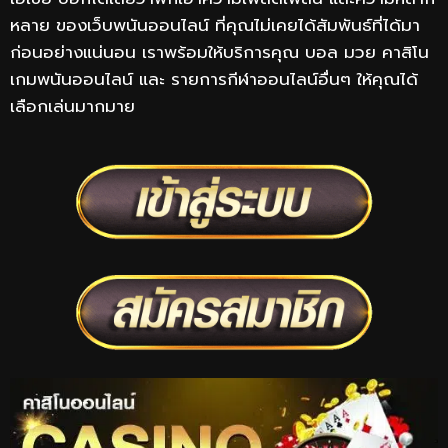
หลาย ของเว็บพนันออนไลน์ ที่คุณไม่เคยได้สัมพันธ์ที่ได้มา
ก่อนอย่างแน่นอน เราพร้อมให้บริการคุณ บอล มวย คาสิโน
เกมพนันออนไลน์ และ รายการกีฬาออนไลน์อื่นๆ ให้คุณได้
เลือกเล่นมากมาย