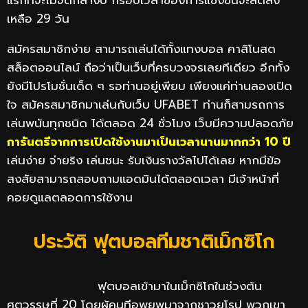
แรกที่จะไม่จัดกลางปี กรอบเวลาของการแข่งขันจะลดลง
เหลือ 29 วัน
สมัครสมาชิกง่าย สามารถเล่นได้ทั้งแทงบอล คาสิโนสด
สล็อตออนไลน์ ถือว่าเป็นเว็บที่ครบวงจรเลยทีเดียว อีกทั้ง
ยังมีโปรโมชั่นเด็ด ๆ รอท่านอยู่เพียบ เพียงแค่ท่านลองเปิด
ใจ สมัครสมาชิกมาเล่นกับเว็บ UFABET ท่านก็สามรถการ
เล่นพนันทุกชนิด ได้ตลอด 24 ชั่วโมง เว็บมีความปลอดภัย
การันตรีจากการเปิดใช้งานมาเป็นเวลานานมากกว่า 10 ปี
เล่นง่าย จ่ายริง เล่นชนะ รับเงินรางวัลไปได้เลย หากมีข้อ
สงสัยสามารถสอบถามแอดมินได้ตลอดเวลา มีเจ้าหน้าที่
คอยดูแลตลอดการใช้งาน
ประวัติ ฟุตบอลทีมชาติเม็กซิโก
ฟุตบอลเข้ามาในเม็กซิโกในช่วงต้น
ศตวรรษที่ 20 โดยผู้คนทีอพยพมาจากชาวยุโรป พวกเขา