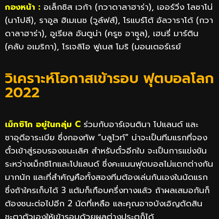
กองหน้า :
อเล็กซิส เวก้า (กวาดาลาฮาร่า), เออร์วิ่ง โลซาโน่
(นาโปลี), ราอูล ฮิเมเนซ (วูล์ฟส์), โรแบร์โต้ อัลวาราโด้ (กวา
ดาลาฮาร่า), อูเรียล อันตูน่า (ครูซ อาซุูล), เฮนรี่ มาร์ติน
(คลับ อเมริกา), โรเจลิโอ ฟูเนส โมริ (มอนเตอร์เรย์
วิเคราะห์โอกาสเข้ารอบ ฟุตบอลโลก
2022
เม็กซิโก อยู่ในกลุ่ม C
ร่วมกับอาร์เจนตินา โปแลนด์ และ
ซาอุดีอาระเบีย ซึ่งกองทัพ “บลูไวท์” น่าจะเป็นทีมแรกที่จอง
ตั๋วเข้าสู่รอบรองชนะเลิศ สำหรับตั๋วอีกใบ จะเป็นการแข่งขัน
ระหว่างเม็กซิโกและโปแลนด์ ซึ่งคะแนนฟุตบอลไม่แตกต่างกัน
มากนัก
และที่สำคัญคือทั้งสองทีมต้องเล่นกันเองในนัดแรก
ซึ่งถ้าใครเก็บได้ 3 แต้มก็เกือบครึ่งทางแล้ว ถ้าผลเสมอกันก็
ต้องชนะต่อไปอีก 2 นัดที่เหลือ และคุณอาจบังเอิญตัดสิน
ชะตาตัวเองให้เข้ารอบด้วยผลต่างประตูก็ได้