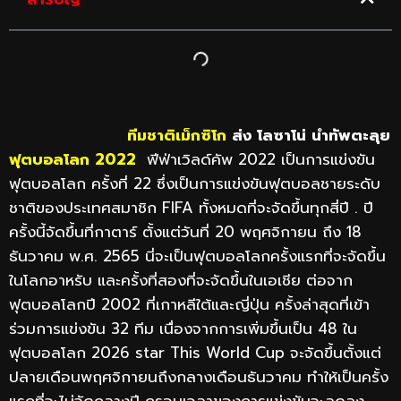
ทีมชาติเม็กซิโก
ส่ง โลซาโน่ นำทัพตะลุย
ฟุตบอลโลก 2022
ฟีฟ่าเวิลด์คัพ 2022 เป็นการแข่งขัน
ฟุตบอลโลก ครั้งที่ 22 ซึ่งเป็นการแข่งขันฟุตบอลชายระดับ
ชาติของประเทศสมาชิก FIFA ทั้งหมดที่จะจัดขึ้นทุกสี่ปี . ปี
ครั้งนี้จัดขึ้นที่กาตาร์ ตั้งแต่วันที่ 20 พฤศจิกายน ถึง 18
ธันวาคม พ.ศ. 2565 นี่จะเป็นฟุตบอลโลกครั้งแรกที่จะจัดขึ้น
ในโลกอาหรับ และครั้งที่สองที่จะจัดขึ้นในเอเชีย ต่อจาก
ฟุตบอลโลกปี 2002 ที่เกาหลีใต้และญี่ปุ่น ครั้งล่าสุดที่เข้า
ร่วมการแข่งขัน 32 ทีม เนื่องจากการเพิ่มขึ้นเป็น 48 ใน
ฟุตบอลโลก 2026 star This World Cup จะจัดขึ้นตั้งแต่
ปลายเดือนพฤศจิกายนถึงกลางเดือนธันวาคม ทำให้เป็นครั้ง