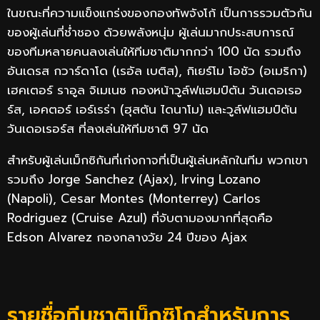
ในขณะที่ความแข็งแกร่งของกองทัพจังโก้ เป็นการรวมตัวกัน
ของผู้เล่นที่ช่ำชอง ด้วยพลังหนุ่ม ผู้เล่นมากประสบการณ์
ของทีมหลายคนลงเล่นให้ทีมชาติมากกว่า 100 นัด รวมถึง
อันเดรส กวาร์ดาโด (เรอัล เบติส), กิเยร์โม โอชัว (อเมริกา)
เฮคเตอร์ ราอูล จิเมเนซ กองหน้าวูล์ฟแฮมป์ตัน วันเดอเรอ
ร์ส, เอคตอร์ เอร์เรร่า (ฮุสตัน ไดนาโม) และวูล์ฟแฮมป์ตัน
วันเดอเรอร์ส ที่ลงเล่นให้ทีมชาติ 97 นัด
สำหรับผู้เล่นเม็กซิกันที่เก่งกาจที่เป็นผู้เล่นหลักในทีม พวกเขา
รวมถึง Jorge Sanchez (Ajax), Irving Lozano
(Napoli), Cesar Montes (Monterrey) Carlos
Rodriguez (Cruise Azul) ที่จับตามองมากที่สุดคือ
Edson Alvarez กองกลางวัย 24 ปีของ Ajax
รายชื่อทีมชาติเม็กซิโกสำหรับการ