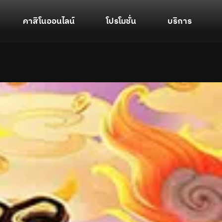
คาสิโนออนไลน์
โปรโมชั่น
บริการ