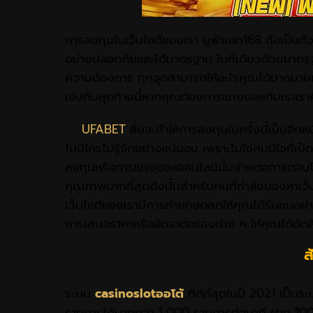
การลงทุนในเว็บไซต์ของเรา ยูฟ่าเบท168 ถือเป็นตัวเ
อย่างปลอดภัยและได้มาตรฐาน ในที่เดียวด้วยมาตรฐ
ความต้องการ ทุกจุดสามารถให้อะไรคุณได้มากมายและนั
เช่นกันสุดท้ายนี้หากคุณต้องการแทงบอลกับเราเราคือ
UFABET
ซึ่งจะทำให้การลงทุนในครั้งนี้เป็นอี
ไม่มีใครไม่รู้จักอย่างแน่นอน เพราะไม่ใช่คนมีใจที่
ลงทุนหรือการแทงบอลออนไลน์นั้นง่ายต่อการตอบโจทย
คุณภาพมากที่สุดดังนั้นสำหรับคนที่กำลังมองหาเว
เว็บไซต์ของเรามีการถ่ายทอดสดให้คุณได้รับชมอย่างจ
การเสนอราคาหรืออัตราต่อรองต่าง ๆ ให้คุณได้ตัดส
ส
ระบบ
casinoslotออโต้
ที่ดีที่สุดในปี 2021 เป็
รายการได้มากกว่า 1,000 รายการต่อนาที ฝาก 100 