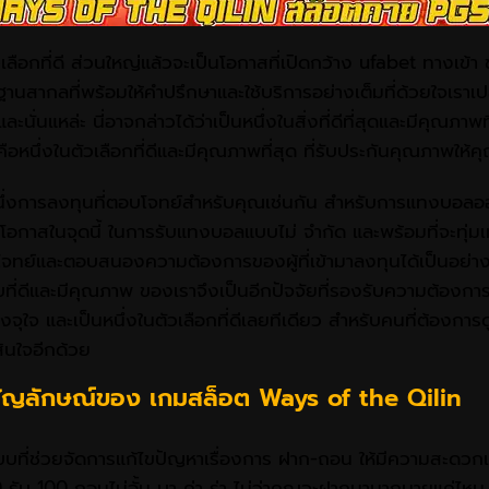
ลือกที่ดี ส่วนใหญ่แล้วจะเป็นโอกาสที่เปิดกว้าง ufabet ทางเข้า
านสากลที่พร้อมให้คำปรึกษาและใช้บริการอย่างเต็มที่ด้วยใจเราเ
่นแหล่ะ นี่อาจกล่าวได้ว่าเป็นหนึ่งในสิ่งที่ดีที่สุดและมีคุณภาพ
หนึ่งในตัวเลือกที่ดีและมีคุณภาพที่สุด ที่รับประกันคุณภาพให้คุ
กหนึ่งการลงทุนที่ตอบโจทย์สำหรับคุณเช่นกัน สำหรับการแทงบอลออ
เปิดโอกาสในจุดนี้ ในการรับแทงบอลแบบไม่ จำกัด และพร้อมที่จะทุ่มเ
์และตอบสนองความต้องการของผู้ที่เข้ามาลงทุนได้เป็นอย่างดี เ
็บที่ดีและมีคุณภาพ ของเราจึงเป็นอีกปัจจัยที่รองรับความต้อง
ุใจ และเป็นหนึ่งในตัวเลือกที่ดีเลยทีเดียว สำหรับคนที่ต้องการดู
ินใจอีกด้วย
ัญลักษณ์ของ เกมสล็อต Ways of the Qilin
นระบบที่ช่วยจัดการแก้ไขปัญหาเรื่องการ ฝาก-ถอน ให้มีความสะดวกแ
รับ 100 ถอนไม่อั้น บา ค่า ร่า ไม่ว่าคุณจะฝากมามากมายแค่ไหน