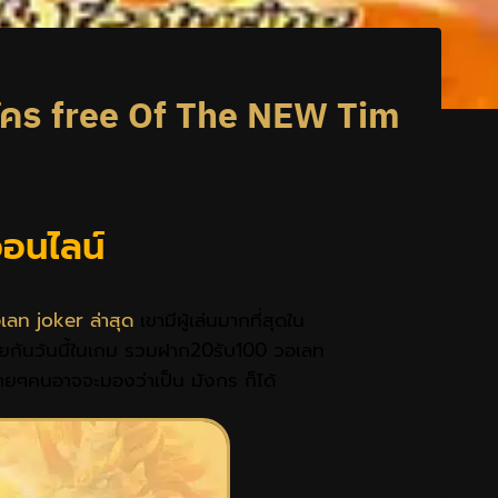
สมัคร free Of The NEW Tim
ออนไลน์
ลท joker ล่าสุด
เขามีผู้เล่นมากที่สุดใน
ด้วยกันวันนี้ในเกม รวมฝาก20รับ100 วอเลท
ลายๆคนอาจจะมองว่าเป็น มังกร ก็ได้