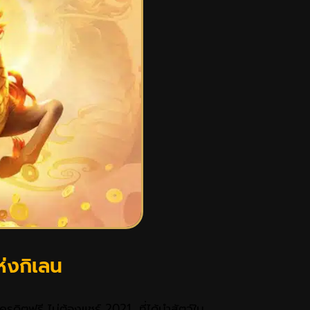
ห่งกิเลน
ครดิตฟรี ไม่ต้องแชร์ 2021
ที่ได้นำสัตว์ใน