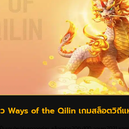
วิว Ways of the Qilin เกมสล็อตวิถีแ
 เป็นเกมใหม่ล่าสุดจากค่าย สล็อตฝาก20รับ100 วอเลท2021
แจกเ