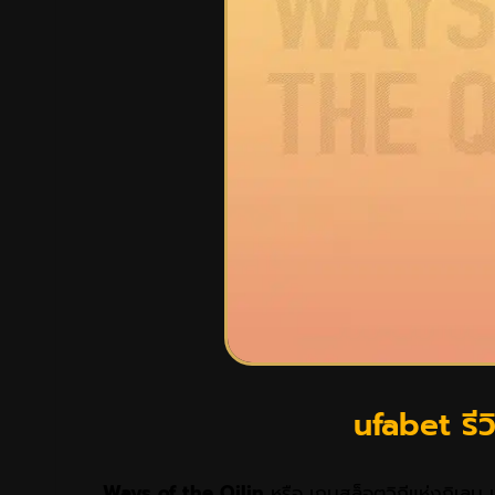
ufabet รี
Ways of the Qilin
หรือ เกมสล็อตวิถีแห่งกิเลน