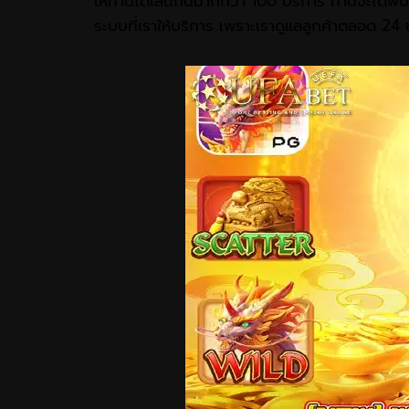
ให้ท่านได้เล่นกันมากกว่า 100 บริการ ท่านจะได้
ระบบที่เราให้บริการ เพราะเราดูแลลูกค้าตลอด 24 ช