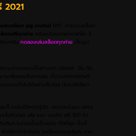
ี 2021
เล่นสล็อต pg เกมใหม่
ได้ที่ ค่ายเกมสล็อต
ล็อตฟรีทุกค่าย
พร้อมด้วยภาพกราฟฟิค 3
ปพร้อมๆกัน
ทดลองเล่นสล็อตทุกค่าย
เต็มรูป
ใช้งานง่ายเพราะเป็นทางเข้า ufabet มือ ถือ
มายเพื่อรองรับการเล่น ทั้งโบนัสเครดิตฟรี
บบเกมที่เล่นได้อย่างลื่นไหล มีเกมให้เลือก
ะก็ คงไม่มีใครไม่รู้จัก อย่างแน่นอน เพราะ
ากเว็ปทั่วโลก ufa แจก เครดิต ฟรี 100 ไม่
ต้นๆ ในการเป็นเว็บพนัน ที่ดีที่สุด ทั้งนี้
 ยังมีควา่มโดดเด่น ในเรื่องของรูปแบบ เกม