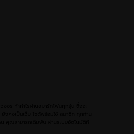
วงจร ทำกำไรผ่านสมาร์ทโฟนทุกรุ่น ซึ่งจะ
ยังคงเป็นเว็บ ไซต์พร้อมใช้ สมาชิก ทุกท่าน
กคน คุณสามารถเดิมพัน ผ่านระบบอัตโนมัติที่