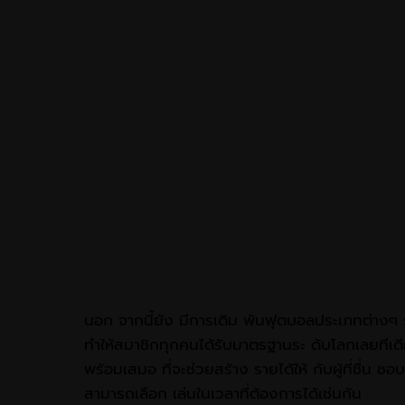
นอก จากนี้ยัง มีการเดิม พันฟุตบอลประเภทต่างๆ 
ทำให้สมาชิกทุกคนได้รับมาตรฐานระ ดับโลกเลยทีเดีย
พร้อมเสมอ ที่จะช่วยสร้าง รายได้ให้ กับผู้ที่ชื่น
สามารถเลือก เล่นในเวลาที่ต้องการได้เช่นกัน