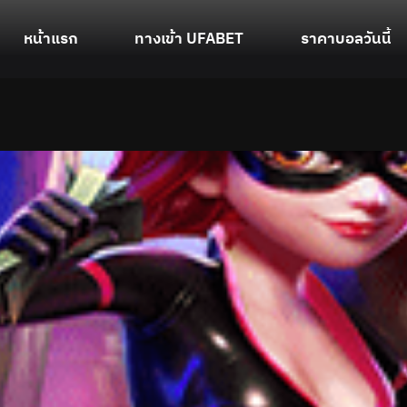
หน้าแรก
ทางเข้า UFABET
ราคาบอลวันนี้