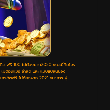
ดิต ฟรี 100 ไม่ต้องฝาก2020 ขณะนี้ทีมโจร
 ไม่ต้องแชร์ ล่าสุด และ แบบแปลนของ
เครดิตฟรี ไม่ต้องฝาก 2021 ธนาคาร ผู้