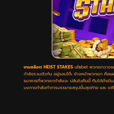
เกมสล็อต HEIST STAKES
ufabet พวกเขาวางแผ
กำลังรวมตัวกัน อยู่รอบโต๊ะ ข้างหน้าพวกเขา คื
ธนาคารที่พวกเขากำลังจะ ปล้นในคืนนี้ ทีมได้ดำเนินกา
บงการกำลังทำการบรรยายสรุปขั้นสุดท้าย และ เตร