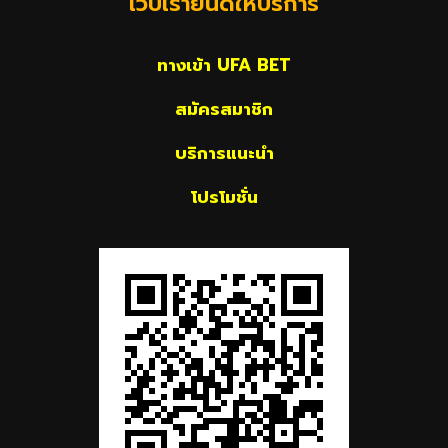
เว็บเรายินดีใหบริการ
ทางเข้า UFA BET
สมัครสมาชิก
บริการแนะนำ
โปรโมชั่น