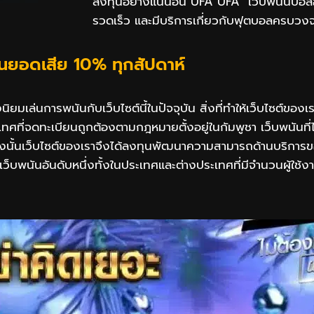
ลงทุนอย่างแน่นอน UFA UFA เว็บพนันบอลอ
รวดเร็ว และมีบริการเกี่ยวกับฟุตบอลครบว
ืนยอดเสีย 10% ทุกสัปดาห์
นิยมเล่นการพนันกับเว็บไซต์นี้ในปัจจุบัน สิ่งที่ทำให้เว็บไซต์ขอ
ทศที่จดทะเบียนถูกต้องตามกฎหมายตั้งอยู่ในกัมพูชา เว็บพนันที
ังนั้นเว็บไซต์ของเราจึงได้ลงทุนพัฒนาความสามารถด้านบริการข
็บพนันอันดับหนึ่งทั้งในประเทศและต่างประเทศที่มีจำนวนผู้ใช้งา