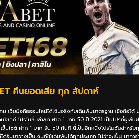
T คืนยอดเสีย ทุก สัปดาห์
ม เว็บมือถือออนไลน์ได้เงินจริงกับเดิมพันมาตรฐาน เชื่อถือได
นโชคดี โปรโมชั่นล่าสุด ฝาก 1 บาท 50 ปี 2021 เป็นโปรที่ผู้เล่น
็บไซต์ ฝาก 1 บาท รับ 50 ทันที นี่เป็นอีกหนึ่งโปรโมชั่นสำหรับ
ด้รับมาวางเป็นเงินที่ใช้เดิมพันได้ทุกประเภท ไม่ว่าจะเป็น บาคาร่