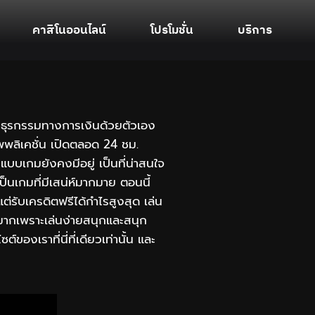
คาสิโนออนไลน์
โปรโมชั่น
บริการ
ทำธุรกรรมทางการเงินด้วยตัวเอง
อพพลิเคชั่น เปิดตลอด 24 ชม.
แบบเกมยังคงมีอยู่ เป็นที่น่าสนใจ
นเกมที่มีเสน่ห์มากมาย ตอนนี้
รับเครดิตฟรีได้กำไรสูงสุด เล่น
มากเพราะเล่นง่ายสนุกและสนุก
องเราที่นี่ที่เดียวเท่านั้น และ