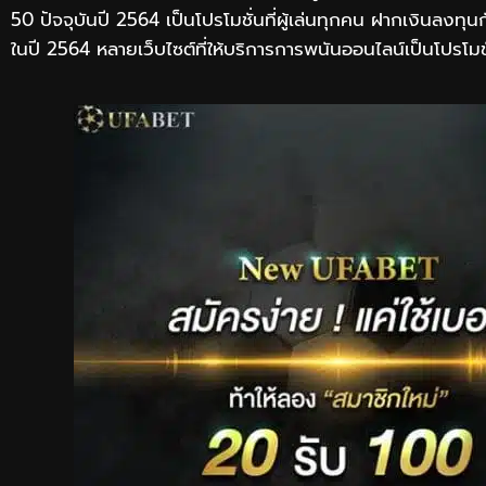
50 ปัจจุบันปี 2564 เป็นโปรโมชั่นที่ผู้เล่นทุกคน ฝากเงินลงทุ
ในปี 2564 หลายเว็บไซต์ที่ให้บริการการพนันออนไลน์เป็นโปรโม