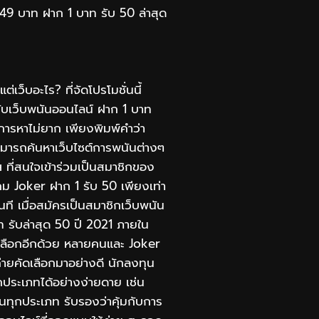
ี 49 บาท ฝาก 1 บาท รับ 50 ล่าสุด
่เว็บอะไร? ที่จัดโปรโมชั่นนี้
หรับเว็บพนันออนไลน์ ฝาก 1 บาท
ิการหาไม่ยาก เพียงพิมพ์คำว่า
ามารถค้นหาเว็บไซต์การพนันต่างๆ
ลฯ ที่สนใจเข้าร่วมเป็นสมาชิกของ
กม Joker ฝาก 1 รับ 50 เพียงเท่า
ี เมื่อสมัครเป็นสมาชิกเว็บพนัน
ท รับล่าสุด 50 ปี 2021 ภายใน
ห้เลือกอีกด้วย หลายคนและ Joker
ค่ายคัดเลือกมาอย่างดี นักลงทุน
กประเภทได้อย่างง่ายดาย เช่น
นทุกประเภท รับรองว่าคุ้มกับการ