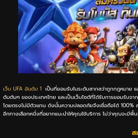
เว็บ UFA อันดับ 1
เป็นที่ยอมรับในระดับสากลว่าถูกกฎหมาย แล
ดับต้นๆ ของประเทศไทย และเป็นเว็บไซต์ที่ได้รับการยอมรับจาก
โดยตรงไม่มีตัวแทน ดังนั้นความปลอดภัยจึงเชื่อถือได้ 100%
อีกทางเลือกหนึ่งที่อยากแนะนำให้คุณใช้บริการ ไม่ว่าคุณจะมีพื
ส