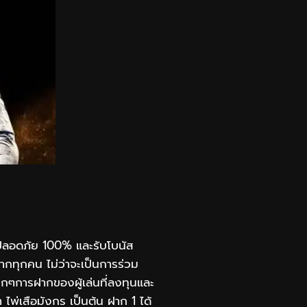
้ ปลอดภัย 100% และรับโบนัส
ฝากทุกคน ไม่ว่าจะเป็นการร่วม
ทุกๆการฝากของผู้เล่นที่ลงทุนและ
า ไพ่เสือมังกร เป็นต้น ฝาก 1 ได้