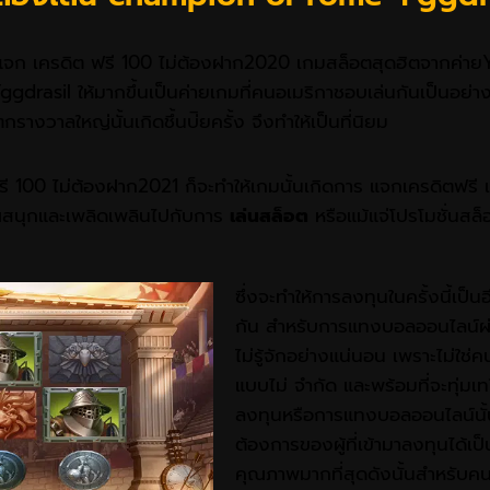
แจก เครดิต ฟรี 100 ไม่ต้องฝาก2020
เกมสล็อตสุดฮิตจากค่ายY
ายYggdrasil ให้มากขึ้นเป็นค่ายเกมที่คนอเมริกาชอบเล่นกันเป็น
กรางวาลใหญ่นั้นเกิดชึ้นบ่ิยครั้ง จึงทำให้เป็นที่นิยม
รี 100 ไม่ต้องฝาก2021
ก็จะทำให้เกมนั้นเกิดการ แจกเครดิตฟรี เ
คุณสนุกและเพลิดเพลินไปกับการ
เล่นสล็อต
หรือแม้แจ่โปรโมชั่นส
ซึ่งจะทำให้การลงทุนในครั้งนี้เป็
กัน สำหรับการแทงบอลออนไลน์ผ่าน
ไม่รู้จักอย่างแน่นอน เพราะไม่ใช่
แบบไม่ จำกัด และพร้อมที่จะทุ่มเท
ลงทุนหรือการแทงบอลออนไลน์น
ต้องการของผู้ที่เข้ามาลงทุนได้เป็
คุณภาพมากที่สุดดังนั้นสำหรับคน