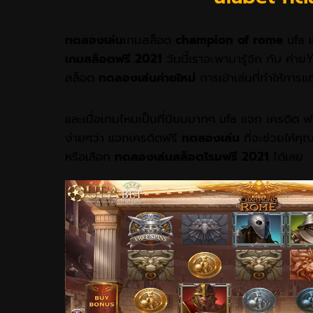
ทดลองเล่น
เกมสล็อต
champion of rome
ufa 
เกมสล็อตฟรี 2021
วันนี้เราจะพามารู้จัก กับ ค่
สล็อต
ทดลองเล่นค่ายใหม่
การเข้าเล่นที่ทำให้การแต
และเมื่อเกมไหนเป็นที่นิยมมากๆ
ufa แจก เครดิต ฟ
ง่ายๆว่า แจกเครดิตฟรี
ทดลองเล่น
ที่จะช่วยให้
หรือเลือก
ทดลองเล่นสล็อตโรมฟรี 2021
ได้เลย