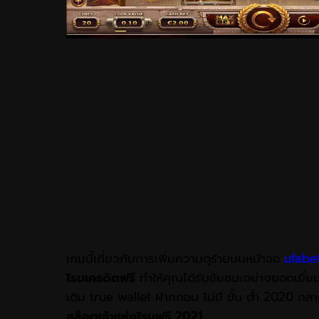
เกมนี้เกี่ยวกับการเพิ่มความดุร้ายบนหน้าจอ
ufabe
โรมเครดิตฟรี
ทำให้คุณได้รับชัยชนะอย่างยอดเยี่ยม
เติม true wallet ฝากถอน ไม่มี ขั้น ต่ํา 2020
กลาด
สล็อตเจ้าแห่งโรมฟรี 2021