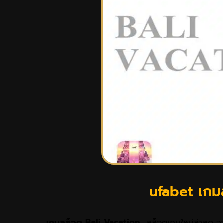
ufabet เกม
เกมสล็อต Bali Vacation
สล็อตเกมใหม่ล่าสุด จ