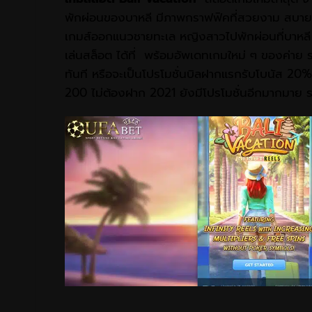
พักผ่อนของบาหลี มีภาพกราฟฟิคที่สวยงาม สบายตา น
เกมส์ออกแนวชายทะเล หญิงสาวไปพักผ่อนที่บาหลี 
เล่นสล็อต ได้ที่ พร้อมอัพเดทเกมใหม่ ๆ ของค่าย
ทันที หรือจะเป็นโปรโมชั่นบิลฝากแรกรับโบนัส 20% ผ
200 ไม่ต้องฝาก 2021
ยังมีโปรโมชั่นอีกมากมาย 