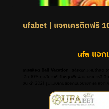
ufabet | แจกเครดิตฟรี 1
ufa แจกเ
เกมสล็อต Bali Vacation
สล็อตเกมใหม่ล่าสุด 
เสีย 10% ทุกสัปดาห์
วันหยุดพักผ่อนของบาหลี มีภ
ขั้น ต่ํา 2021
รูปแบบเกมส์ออกแนวชายทะเล
แจกเค